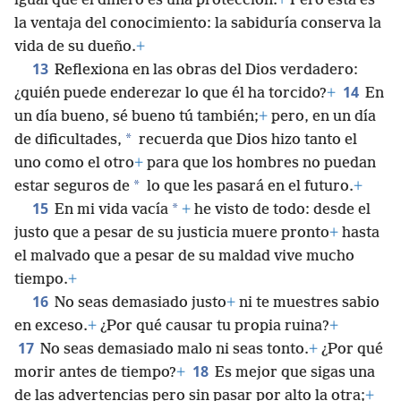
igual que el dinero es una protección.
+
Pero esta es
la ventaja del conocimiento: la sabiduría conserva la
vida de su dueño.
+
13
Reflexiona en las obras del Dios verdadero:
14
¿quién puede enderezar lo que él ha torcido?
+
En
un día bueno, sé bueno tú también;
+
pero, en un día
*
de dificultades,
recuerda que Dios hizo tanto el
uno como el otro
+
para que los hombres no puedan
*
estar seguros de
lo que les pasará en el futuro.
+
15
*
En mi vida vacía
+
he visto de todo: desde el
justo que a pesar de su justicia muere pronto
+
hasta
el malvado que a pesar de su maldad vive mucho
tiempo.
+
16
No seas demasiado justo
+
ni te muestres sabio
en exceso.
+
¿Por qué causar tu propia ruina?
+
17
No seas demasiado malo ni seas tonto.
+
¿Por qué
18
morir antes de tiempo?
+
Es mejor que sigas una
de las advertencias pero sin pasar por alto la otra;
+