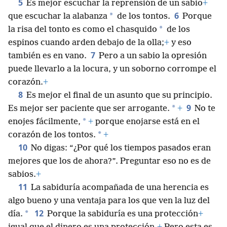
5
Es mejor escuchar la reprensión de un sabio
+
6
*
que escuchar la alabanza
de los tontos.
Porque
*
la risa del tonto es como el chasquido
de los
espinos cuando arden debajo de la olla;
+
y eso
7
también es en vano.
Pero a un sabio la opresión
puede llevarlo a la locura, y un soborno corrompe el
corazón.
+
8
Es mejor el final de un asunto que su principio.
9
*
Es mejor ser paciente que ser arrogante.
+
No te
*
enojes fácilmente,
+
porque enojarse está en el
*
corazón de los tontos.
+
10
No digas: “¿Por qué los tiempos pasados eran
mejores que los de ahora?”. Preguntar eso no es de
sabios.
+
11
La sabiduría acompañada de una herencia es
algo bueno y una ventaja para los que ven la luz del
12
*
día.
Porque la sabiduría es una protección
+