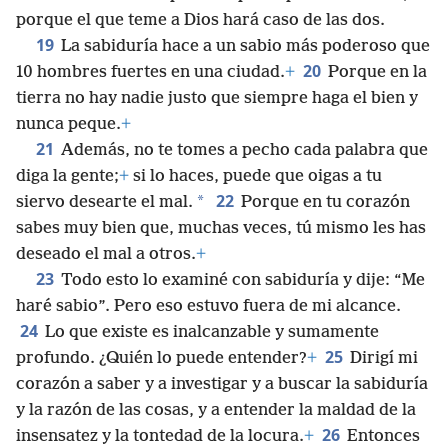
porque el que teme a Dios hará caso de las dos.
19
La sabiduría hace a un sabio más poderoso que
20
10 hombres fuertes en una ciudad.
+
Porque en la
tierra no hay nadie justo que siempre haga el bien y
nunca peque.
+
21
Además, no te tomes a pecho cada palabra que
diga la gente;
+
si lo haces, puede que oigas a tu
22
*
siervo desearte el mal.
Porque en tu corazón
sabes muy bien que, muchas veces, tú mismo les has
deseado el mal a otros.
+
23
Todo esto lo examiné con sabiduría y dije: “Me
haré sabio”. Pero eso estuvo fuera de mi alcance.
24
Lo que existe es inalcanzable y sumamente
25
profundo. ¿Quién lo puede entender?
+
Dirigí mi
corazón a saber y a investigar y a buscar la sabiduría
y la razón de las cosas, y a entender la maldad de la
26
insensatez y la tontedad de la locura.
+
Entonces