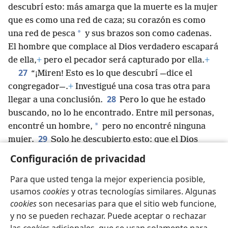
descubrí esto: más amarga que la muerte es la mujer
que es como una red de caza; su corazón es como
*
una red de pesca
y sus brazos son como cadenas.
El hombre que complace al Dios verdadero escapará
de ella,
+
pero el pecador será capturado por ella.
+
27
“¡Miren! Esto es lo que descubrí —dice el
congregador—.
+
Investigué una cosa tras otra para
28
llegar a una conclusión.
Pero lo que he estado
buscando, no lo he encontrado. Entre mil personas,
*
encontré un hombre,
pero no encontré ninguna
29
mujer.
Solo he descubierto esto: que el Dios
verdadero hizo recta a la humanidad,
+
pero ellos
Configuración de privacidad
*
han seguido sus innumerables planes”.
+
Para que usted tenga la mejor experiencia posible,
usamos
cookies
y otras tecnologías similares. Algunas
cookies
son necesarias para que el sitio web funcione,
y no se pueden rechazar. Puede aceptar o rechazar
Español
Compartir
Configuración