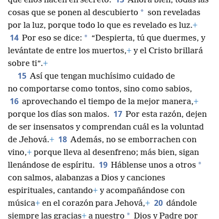
que ellos hacen en secreto.
Ahora bien, todas las
*
cosas que se ponen al descubierto
son reveladas
por la luz, porque todo lo que es revelado es luz.
+
14
*
Por eso se dice:
“Despierta, tú que duermes, y
levántate de entre los muertos,
+
y el Cristo brillará
sobre ti”.
+
15
Así que tengan muchísimo cuidado de
no comportarse como tontos, sino como sabios,
16
aprovechando el tiempo de la mejor manera,
+
17
porque los días son malos.
Por esta razón, dejen
de ser insensatos y comprendan cuál es la voluntad
18
de Jehová.
+
Además, no se emborrachen con
vino,
+
porque lleva al desenfreno; más bien, sigan
19
*
llenándose de espíritu.
Háblense unos a otros
con salmos, alabanzas a Dios y canciones
espirituales, cantando
+
y acompañándose con
20
música
+
en el corazón para Jehová,
+
dándole
*
siempre las gracias
+
a nuestro
Dios y Padre por