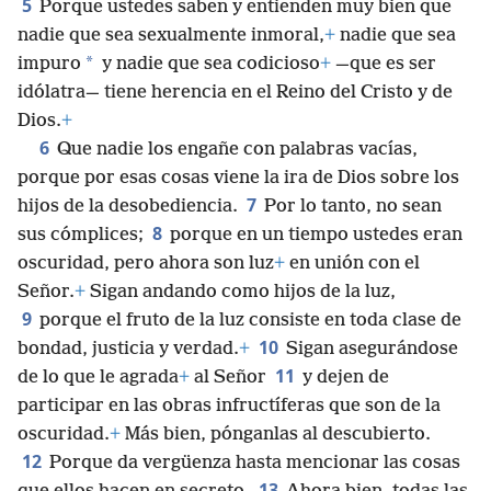
5
Porque ustedes saben y entienden muy bien que
nadie que sea sexualmente inmoral,
+
nadie que sea
*
impuro
y nadie que sea codicioso
+
—que es ser
idólatra— tiene herencia en el Reino del Cristo y de
Dios.
+
6
Que nadie los engañe con palabras vacías,
porque por esas cosas viene la ira de Dios sobre los
7
hijos de la desobediencia.
Por lo tanto, no sean
8
sus cómplices;
porque en un tiempo ustedes eran
oscuridad, pero ahora son luz
+
en unión con el
Señor.
+
Sigan andando como hijos de la luz,
9
porque el fruto de la luz consiste en toda clase de
10
bondad, justicia y verdad.
+
Sigan asegurándose
11
de lo que le agrada
+
al Señor
y dejen de
participar en las obras infructíferas que son de la
oscuridad.
+
Más bien, pónganlas al descubierto.
12
Porque da vergüenza hasta mencionar las cosas
13