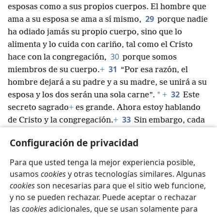
esposas como a sus propios cuerpos. El hombre que
29
ama a su esposa se ama a sí mismo,
porque nadie
ha odiado jamás su propio cuerpo, sino que lo
alimenta y lo cuida con cariño, tal como el Cristo
30
hace con la congregación,
porque somos
31
miembros de su cuerpo.
+
“Por esa razón, el
hombre dejará a su padre y a su madre, se unirá a su
32
*
esposa y los dos serán una sola carne”.
+
Este
secreto sagrado
+
es grande. Ahora estoy hablando
33
de Cristo y la congregación.
+
Sin embargo, cada
uno de ustedes debe amar a su esposa
+
tal como se
Configuración de privacidad
ama a sí mismo. A su vez, la esposa debe tenerle
profundo respeto a su esposo.
+
Para que usted tenga la mejor experiencia posible,
usamos
cookies
y otras tecnologías similares. Algunas
cookies
son necesarias para que el sitio web funcione,
y no se pueden rechazar. Puede aceptar o rechazar
las
cookies
adicionales, que se usan solamente para
Español
Compartir
Configuración