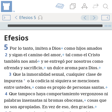
Efesios 5
Audio Player
00:00
Efesios
5
Por lo tanto, imiten a Dios
+
como hijos amados
2
y sigan el camino del amor,
+
tal como el Cristo
también nos amó
+
y se entregó por nosotros como
ofrenda y sacrificio,
+
un dulce aroma para Dios.
+
3
Que la inmoralidad sexual, cualquier clase de
*
impureza
o la codicia ni siquiera se mencionen
entre ustedes,
+
como es propio de personas santas.
+
4
Que tampoco haya comportamiento vergonzoso ni
palabras insensatas ni bromas obscenas,
+
cosas que
no son apropiadas. En vez de eso, den gracias.
+