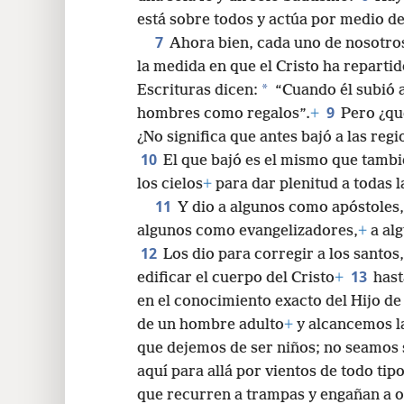
está sobre todos y actúa por medio de
24
7
Ahora bien, cada uno de nosotro
la medida en que el Cristo ha repartid
32
*
Escrituras dicen:
“Cuando él subió a 
9
hombres como regalos”.
+
Pero ¿qué
¿No significa que antes bajó a las regio
10
El que bajó es el mismo que tambi
los cielos
+
para dar plenitud a todas l
11
Y dio a algunos como apóstoles,
algunos como evangelizadores,
+
a al
12
Los dio para corregir a los santos,
13
edificar el cuerpo del Cristo
+
hast
en el conocimiento exacto del Hijo d
de un hombre adulto
+
y alcancemos la
que dejemos de ser niños; no seamos s
aquí para allá por vientos de todo tip
que recurren a trampas y engañan a o