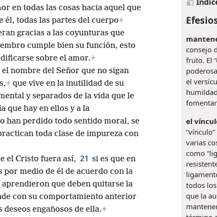
Índic
or en todas las cosas hacia aquel que
Efesios
 él, todas las partes del cuerpo
+
ran gracias a las coyunturas que
mantener
iembro cumple bien su función, esto
consejo d
edificarse sobre el amor.
+
fruto. El
poderosa
 el nombre del Señor que no sigan
el versíc
s,
+
que vive en la inutilidad de su
humildad,
mental y separados de la vida que le
fomentan
a que hay en ellos y a la
el víncul
 han perdido todo sentido moral, se
“vínculo”
practican toda clase de impureza con
varias co
como “li
21
 el Cristo fuera así,
si es que en
resistent
s por medio de él de acuerdo con la
ligamento
 aprendieron que deben quitarse la
todos lo
que la au
de con su comportamiento anterior
mantenerl
s deseos engañosos de ella.
+
término 