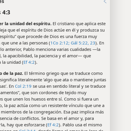
es
 4:3
 la unidad del espíritu.
El cristiano que aplica este
eja que el espíritu de Dios actúe en él y produzca su
 “espíritu” que procede de Dios es una fuerza muy
 que une a las personas (
1Co 2:12;
Gál 5:22, 23
). En
ulo anterior, Pablo menciona varias cualidades —la
 la apacibilidad, la paciencia y el amor— que
 la unidad (
Ef 4:2
).
o de la paz.
El término griego que se traduce como
 significa literalmente ‘algo que ata o mantiene juntas
sas’. En
Col 2:19
se usa en sentido literal y se traduce
gamentos”, que son cordones de tejido muy
es que unen los huesos entre sí. Como si fuera un
, la paz actúa como un resistente vínculo que une a
s miembros de la congregación. Esa paz implica más
sencia de conflictos. Se basa en el amor y, para
a, hay que esforzarse (
Ef 4:2
). Pablo usa el mismo
griego en
Col 3:14
, donde llama al amor “un
lazo de