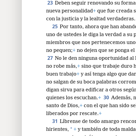
23
Deben seguir renovando su forma
nueva personalidad
+
que fue creada s
con la justicia y la lealtad verdaderas.
25
Por tanto, ahora que han aband
uno de ustedes le diga la verdad a su 
miembros que nos pertenecemos unos
no pequen;
+
no dejen que se ponga el
27
No le den ninguna oportunidad al 
no robe más,
+
sino que trabaje duro 
buen trabajo
+
y así tenga algo que dar
no salgan de su boca palabras corrom
digan sirva para edificar a otros segú
30
quienes los escuchan.
+
Además, no
santo de Dios,
+
con el que han sido se
liberados por rescate.
+
31
Líbrense de todo amargo rencor
*
hirientes,
+
y también de toda malda