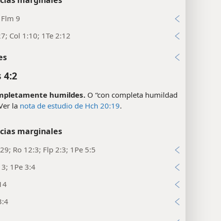
; Flm 9
27; Col 1:10; 1Te 2:12
es
 4:2
mpletamente humildes.
O “con completa humildad
Ver la
nota de estudio de Hch 20:19
.
cias marginales
29; Ro 12:3; Flp 2:3; 1Pe 5:5
13; 1Pe 3:4
14
3:4