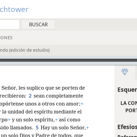
tchtower
IONES
ndo (edición de estudio)
 Señor, les suplico que se porten de
Esquem
2
 recibieron:
sean completamente
LA CO
opórtense unos a otros con amor;
+
POR
la unidad del espíritu mediante el
rpo
+
y un solo espíritu,
+
así como
Efesios
5
sido llamados.
Hay un solo Señor,
+
un solo Dios y Padre de todos, que
Referen