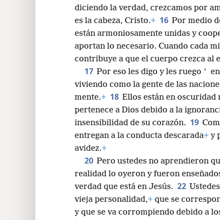
diciendo la verdad, crezcamos por am
16
es la cabeza, Cristo.
+
Por medio de
están armoniosamente unidas y coope
aportan lo necesario. Cuando cada m
contribuye a que el cuerpo crezca al 
17
*
Por eso les digo y les ruego
en
viviendo como la gente de las nacione
18
mente.
+
Ellos están en oscuridad 
pertenece a Dios debido a la ignoranci
19
insensibilidad de su corazón.
Como
entregan a la conducta descarada
+
y 
avidez.
+
20
Pero ustedes no aprendieron que
realidad lo oyeron y fueron enseñado
22
verdad que está en Jesús.
Ustedes
vieja personalidad,
+
que se correspon
y que se va corrompiendo debido a lo