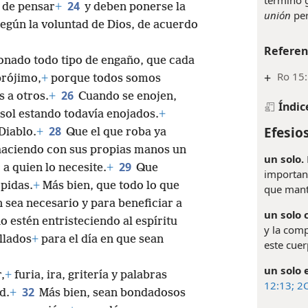
24
 de pensar
+
y deben ponerse la
unión
per
egún la voluntad de Dios, de acuerdo
Referen
onado todo tipo de engaño, que cada
+
Ro 15:
prójimo,
+
porque todos somos
26
 a otros.
+
Cuando se enojen,
Índic
 sol estando todavía enojados.
+
Efesios
28
Diablo.
+
Que el que roba ya
haciendo con sus propias manos un
un solo.
29
 a quien lo necesite.
+
Que
importan
pidas.
+
Más bien, que todo lo que
que mant
n sea necesario y para beneficiar a
un solo 
 estén entristeciendo al espíritu
y la comp
llados
+
para el día en que sean
este cuer
un solo e
,
+
furia, ira, gritería y palabras
12:13;
2C
32
d.
+
Más bien, sean bondadosos