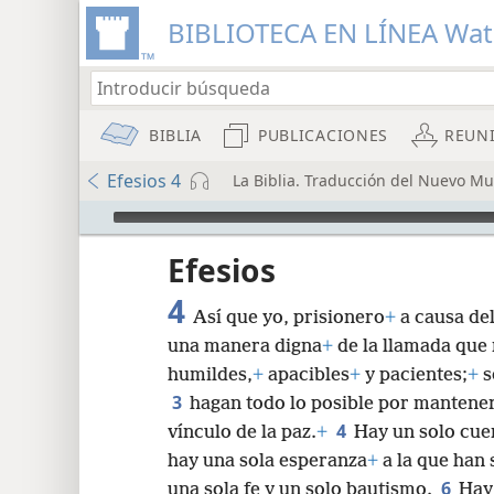
BIBLIOTECA EN LÍNEA Wa
BIBLIA
PUBLICACIONES
REUN
Efesios 4
La Biblia. Traducción del Nuevo Mu
Audio Player
Efesios
4
Así que yo, prisionero
+
a causa del
una manera digna
+
de la llamada que
humildes,
+
apacibles
+
y pacientes;
+
s
3
hagan todo lo posible por mantener 
8
4
vínculo de la paz.
+
Hay un solo cue
hay una sola esperanza
+
a la que han 
16
6
una sola fe y un solo bautismo.
Hay 