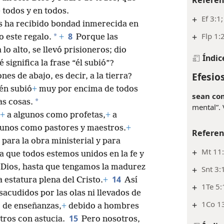
 todos y en todos.
+
Ef 3:1
s ha recibido bondad inmerecida en
+
Flp 1:
8
*
o este regalo.
+
Porque las
lo alto, se llevó prisioneros; dio
Índic
 significa la frase “él subió”?
Efesios
nes de abajo, es decir, a la tierra?
én subió
+
muy por encima de todos
sean co
*
as cosas.
mental”. 
+
a algunos como profetas,
+
a
gunos como pastores y maestros.
+
Referen
 para la obra ministerial y para
+
Mt 11:
a que todos estemos unidos en la fe y
e Dios, hasta que tengamos la madurez
+
Snt 3:
14
 estatura plena del Cristo.
+
Así
+
1Te 5:
acudidos por las olas ni llevados de
+
1Co 1
o de enseñanzas,
+
debido a hombres
15
tros con astucia.
Pero nosotros,