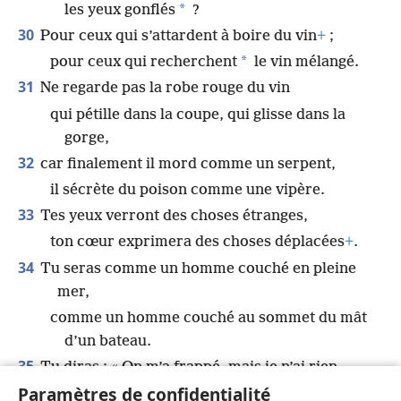
*
les yeux gonflés
?
30
Pour ceux qui s’attardent à boire du vin
+
;
*
pour ceux qui recherchent
le vin mélangé.
31
Ne regarde pas la robe rouge du vin
qui pétille dans la coupe, qui glisse dans la
gorge,
32
car finalement il mord comme un serpent,
il sécrète du poison comme une vipère.
33
Tes yeux verront des choses étranges,
ton cœur exprimera des choses déplacées
+
.
34
Tu seras comme un homme couché en pleine
mer,
comme un homme couché au sommet du mât
d’un bateau.
35
Tu diras : « On m’a frappé, mais je n’ai rien
*
senti
.
Paramètres de confidentialité