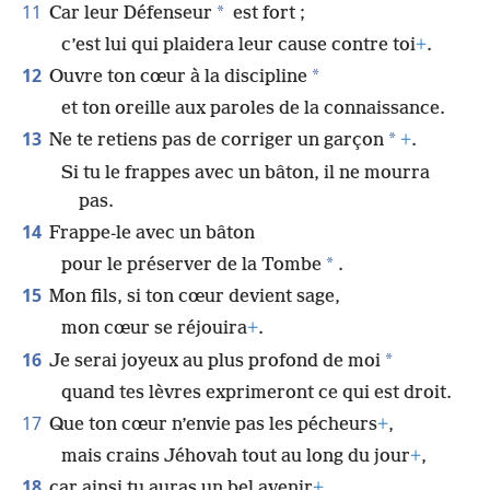
11
*
Car leur Défenseur
est fort ;
c’est lui qui plaidera leur cause contre toi
+
.
12
*
Ouvre ton cœur à la discipline
et ton oreille aux paroles de la connaissance.
13
*
Ne te retiens pas de corriger un garçon
+
.
Si tu le frappes avec un bâton, il ne mourra
pas.
14
Frappe-le avec un bâton
*
pour le préserver de la Tombe
.
15
Mon fils, si ton cœur devient sage,
mon cœur se réjouira
+
.
16
*
Je serai joyeux au plus profond de moi
quand tes lèvres exprimeront ce qui est droit.
17
Que ton cœur n’envie pas les pécheurs
+
,
mais crains Jéhovah tout au long du jour
+
,
18
car ainsi tu auras un bel avenir
+