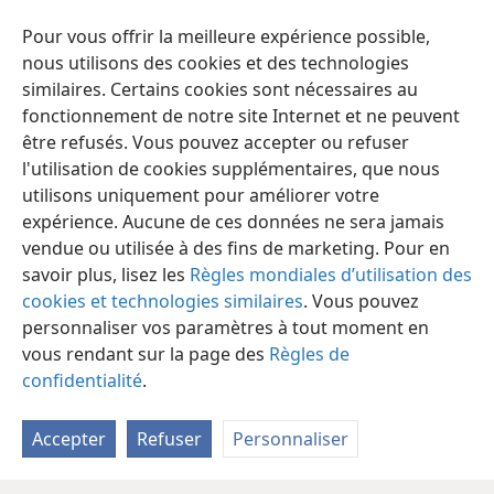
On m’a battu, mais je ne l’ai pas su.
Pour vous offrir la meilleure expérience possible,
Quand me réveillerai-je
+
?
nous utilisons des cookies et des technologies
*
J’ai encore soif
... »
similaires. Certains cookies sont nécessaires au
fonctionnement de notre site Internet et ne peuvent
être refusés. Vous pouvez accepter ou refuser
l'utilisation de cookies supplémentaires, que nous
utilisons uniquement pour améliorer votre
Français
Partager
Préférences
expérience. Aucune de ces données ne sera jamais
Copyright
© 2026 Watch Tower Bible and Tract Society of Pennsylvania
vendue ou utilisée à des fins de marketing. Pour en
Conditions d’utilisation
Règles de confidentialité
savoir plus, lisez les
Règles mondiales d’utilisation des
Paramètres de confidentialité
Se connecter
JW.ORG
cookies et technologies similaires
. Vous pouvez
personnaliser vos paramètres à tout moment en
vous rendant sur la page des
Règles de
confidentialité
.
Accepter
Refuser
Personnaliser