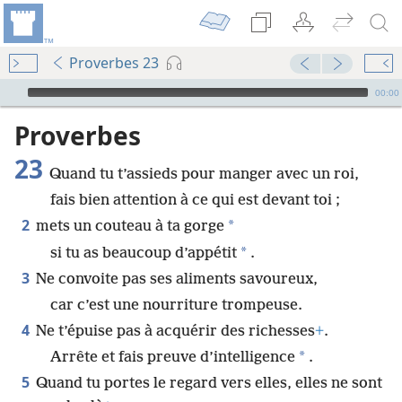
Proverbes 23
Audio Player
00:00
Proverbes
23
Quand tu t’assieds pour manger avec un roi,
fais bien attention à ce qui est devant toi ;
2
*
mets un couteau à ta gorge
*
si tu as beaucoup d’appétit
.
3
Ne convoite pas ses aliments savoureux,
car c’est une nourriture trompeuse.
4
Ne t’épuise pas à acquérir des richesses
+
.
*
Arrête et fais preuve d’intelligence
.
5
Quand tu portes le regard vers elles, elles ne sont