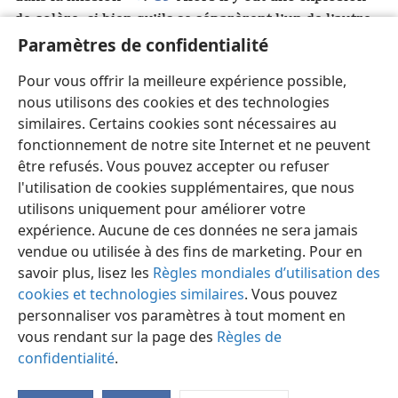
de colère, si bien qu’ils se séparèrent l’un de l’autre.
Paramètres de confidentialité
Barnabé
+
prit Marc avec lui et embarqua pour
40
Chypre.
Paul choisit Silas et, après avoir été
Pour vous offrir la meilleure expérience possible,
confié par les frères à la faveur imméritée de
nous utilisons des cookies et des technologies
41
Jéhovah, il partit
+
.
Il traversa la Syrie et la
similaires. Certains cookies sont nécessaires au
Cilicie, fortifiant les assemblées.
fonctionnement de notre site Internet et ne peuvent
être refusés. Vous pouvez accepter ou refuser
l'utilisation de cookies supplémentaires, que nous
utilisons uniquement pour améliorer votre
expérience. Aucune de ces données ne sera jamais
Français
Partager
Préférences
vendue ou utilisée à des fins de marketing. Pour en
Copyright
© 2026 Watch Tower Bible and Tract Society of Pennsylvania
Conditions d’utilisation
Règles de confidentialité
savoir plus, lisez les
Règles mondiales d’utilisation des
Paramètres de confidentialité
Se connecter
JW.ORG
cookies et technologies similaires
. Vous pouvez
personnaliser vos paramètres à tout moment en
vous rendant sur la page des
Règles de
confidentialité
.