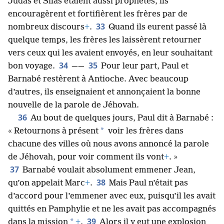
Judas et Silas étaient aussi prophètes, ils
encouragèrent et fortifièrent les frères par de
33
nombreux discours
+
.
Quand ils eurent passé là
quelque temps, les frères les laissèrent retourner
vers ceux qui les avaient envoyés, en leur souhaitant
34
35
bon voyage.
——
Pour leur part, Paul et
Barnabé restèrent à Antioche. Avec beaucoup
d’autres, ils enseignaient et annonçaient la bonne
nouvelle de la parole de Jéhovah.
36
Au bout de quelques jours, Paul dit à Barnabé :
*
« Retournons à présent
voir les frères dans
chacune des villes où nous avons annoncé la parole
de Jéhovah, pour voir comment ils vont
+
. »
37
Barnabé voulait absolument emmener Jean,
38
qu’on appelait Marc
+
.
Mais Paul n’était pas
d’accord pour l’emmener avec eux, puisqu’il les avait
quittés en Pamphylie et ne les avait pas accompagnés
39
*
dans la mission
+
.
Alors il y eut une explosion