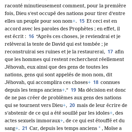
raconté minutieusement comment, pour la première
fois, Dieu s’est occupé des nations pour tirer d’entre
15
elles un peuple pour son nom
+
.
Et ceci est en
accord avec les paroles des Prophètes ; en effet, il
16
est écrit :
“Après ces choses, je reviendrai et je
relèverai la tente de David qui est tombée ; je
17
reconstruirai ses ruines et je la restaurerai,
afin
que les hommes qui restent recherchent réellement
Jéhovah, eux ainsi que des gens de toutes les
nations, gens qui sont appelés de mon nom, dit
18
Jéhovah, qui accomplira ces choses
+
connues
19
depuis les temps anciens
+
.”
Ma décision est donc
de ne pas créer de problèmes aux gens des nations
20
qui se tournent vers Dieu
+
,
mais de leur écrire de
s’abstenir de ce qui a été souillé par les idoles
+
, des
actes sexuels immoraux
+
, de ce qui est étouffé et du
21
*
sang
+
.
Car, depuis les temps anciens
, Moïse a