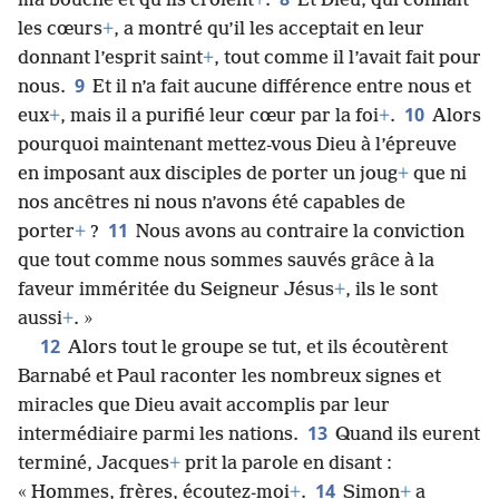
ma bouche et qu’ils croient
+
.
Et Dieu, qui connaît
les cœurs
+
, a montré qu’il les acceptait en leur
donnant l’esprit saint
+
, tout comme il l’avait fait pour
9
nous.
Et il n’a fait aucune différence entre nous et
10
eux
+
, mais il a purifié leur cœur par la foi
+
.
Alors
pourquoi maintenant mettez-vous Dieu à l’épreuve
en imposant aux disciples de porter un joug
+
que ni
nos ancêtres ni nous n’avons été capables de
11
porter
+
?
Nous avons au contraire la conviction
que tout comme nous sommes sauvés grâce à la
faveur imméritée du Seigneur Jésus
+
, ils le sont
aussi
+
. »
12
Alors tout le groupe se tut, et ils écoutèrent
Barnabé et Paul raconter les nombreux signes et
miracles que Dieu avait accomplis par leur
13
intermédiaire parmi les nations.
Quand ils eurent
terminé, Jacques
+
prit la parole en disant :
14
« Hommes, frères, écoutez-moi
+
.
Simon
+
a