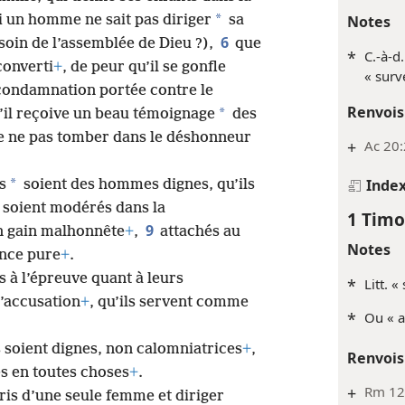
*
Notes
i un homme ne sait pas diriger
sa
6
soin de l’assemblée de Dieu ?),
que
*
C.-à-d
onverti
+
, de peur qu’il se gonfle
« surve
 condamnation portée contre le
Renvois
*
qu’il reçoive un beau témoignage
des
de ne pas tomber dans le déshonneur
+
Ac 20:
Inde
*
s
soient des hommes dignes, qu’ils
ls soient modérés dans la
1 Timo
9
n gain malhonnête
+
,
attachés au
Notes
ence pure
+
.
s à l’épreuve quant à leurs
*
Litt. «
d’accusation
+
, qu’ils servent comme
*
Ou « a
 soient dignes, non calomniatrices
+
,
Renvois
s en toutes choses
+
.
+
Rm 12:
is d’une seule femme et diriger