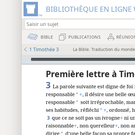
BIBLIOTHÈQUE EN LIGNE 
BIBLE
PUBLICATIONS
RÉUNIO
1 Timothée 3
La Bible. Traduction du monde
Audio Player
u
Première lettre à Ti
3
La parole suivante est digne de foi
wt)
*
responsable
+
, il désire une belle œ
i8)
*
responsable
soit irréprochable, ma
*
ses habitudes, réfléchi
+
, ordonné, h
8
3
que ce ne soit pas un ivrogne
+
ni u
raisonnable
+
, non querelleur
+
, non a
16
*
dirige
d’une belle façon sa propre fa