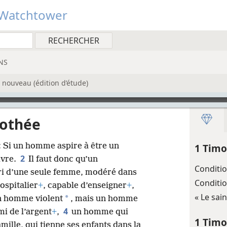
Watchtower
NS
 nouveau (édition d’étude)
mothée
 : Si un homme aspire à être un
1 Timo
2
uvre.
Il faut donc qu’un
Conditio
ri d’une seule femme, modéré dans
Conditio
ospitalier
+
, capable d’enseigner
+
,
« Le sai
*
n homme violent
, mais un homme
4
mi de l’argent
+
,
un homme qui
1 Timo
mille, qui tienne ses enfants dans la