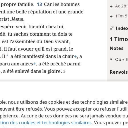
13
r propre famille.
Car les hommes
+
Ac 28:
ent une belle réputation et une grande
+
1Tm 5:
hrist Jésus.
’espère venir bientôt chez toi,
Inde
rdé, tu saches comment tu dois te
1 Timo
i est l’assemblée du Dieu vivant,
Notes
, il faut avouer qu’il est grand, le
*
 Il
a été manifesté dans la chair
+
, a
*
Ou « 
pparu aux anges
+
, a été prêché parmi
+
, a été enlevé dans la gloire. »
Renvois
+
Rm 13
+
Php 4:
ble, nous utilisons des cookies et des technologies similair
 of Pennsylvania
Conditions d’utilisation
Règles de confidentialité
Paramèt
+
Rm 12:
euvent être refusés. Vous pouvez accepter ou refuser l'uti
+
Hé 13:
périence. Aucune de ces données ne sera jamais vendue ou u
ation des cookies et technologies similaires
. Vous pouvez p
Inde