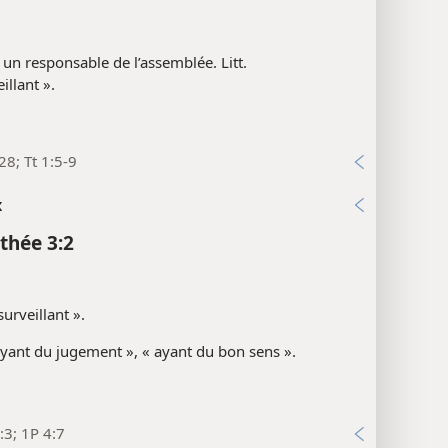
. un responsable de l’assemblée. Litt.
illant ».
28; Tt 1:5-9
x
thée 3:2
 surveillant ».
yant du jugement », « ayant du bon sens ».
3; 1P 4:7