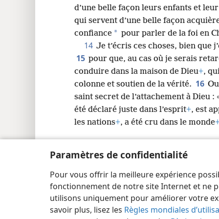
d’une belle façon leurs enfants et leu
qui servent d’une belle façon acquièr
*
confiance
pour parler de la foi en C
14
Je t’écris ces choses, bien que j
15
pour que, au cas où je serais reta
conduire dans la maison de Dieu
+
, qu
16
colonne et soutien de la vérité.
Oui
saint secret de l’attachement à Dieu : «
été déclaré juste dans l’esprit
+
, est a
les nations
+
, a été cru dans le monde
Paramètres de confidentialité
Pour vous offrir la meilleure expérience possi
Copyright
© 2026 Watch Tower Bible and Tract Society
fonctionnement de notre site Internet et ne p
utilisons uniquement pour améliorer votre ex
savoir plus, lisez les
Règles mondiales d’utilis