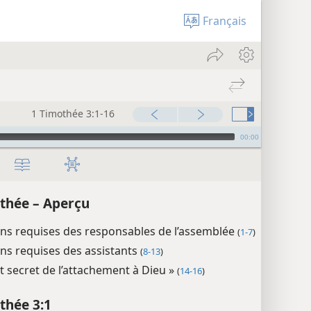
Français
1 Timothée 3:1-16
00:00
thée – Aperçu
ns requises des responsables de l’assemblée
(
1-7
)
ns requises des assistants
(
8-13
)
nt secret de l’attachement à Dieu »
(
14-16
)
thée 3:1