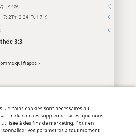
7; 1P 4:9
17; 2Tm 2:24; Tt 1:7, 9
x
thée 3:3
homme qui frappe ».
:13
5; Jc 3:17
es. Certains cookies sont nécessaires au
res de confidentialité
Se connecter
18; Jc 3:18
JW.ORG
lisation de cookies supplémentaires, que nous
5; 1P 5:2
tilisée à des fins de marketing. Pour en
ersonnaliser vos paramètres à tout moment
x