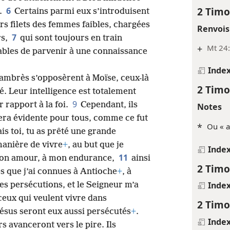
2 Timo
6
i.
Certains parmi eux s’introduisent
rs filets des femmes faibles, chargées
Renvois
7
rs,
qui sont toujours en train
+
Mt 24:
ables de parvenir à une connaissance
Inde
Jambrès s’opposèrent à Moïse, ceux-là
2 Timo
é. Leur intelligence est totalement
9
 rapport à la foi.
Cependant, ils
Notes
era évidente pour tous, comme ce fut
*
Ou « 
is toi, tu as prêté une grande
anière de vivre
+
, au but que je
Inde
11
 mon amour, à mon endurance,
ainsi
2 Timo
s que j’ai connues à Antioche
+
, à
Inde
ces persécutions, et le Seigneur m’a
 ceux qui veulent vivre dans
2 Timo
Jésus seront eux aussi persécutés
+
.
Inde
s avanceront vers le pire. Ils