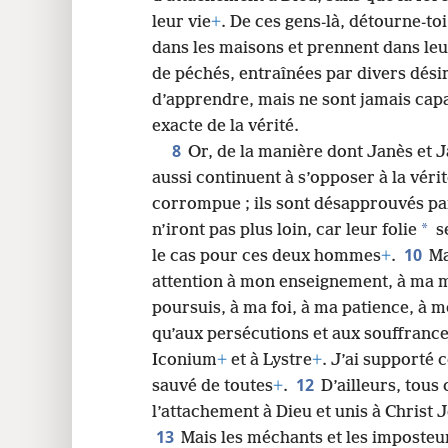
leur vie
+
. De ces gens-là, détourne-to
dans les maisons et prennent dans leu
de péchés, entraînées par divers dési
d’apprendre, mais ne sont jamais cap
exacte de la vérité.
8
Or, de la manière dont Janès et 
aussi continuent à s’opposer à la vérit
corrompue ; ils sont désapprouvés par
*
n’iront pas plus loin, car leur folie
s
10
le cas pour ces deux hommes
+
.
Ma
attention à mon enseignement, à ma m
poursuis, à ma foi, à ma patience, à
qu’aux persécutions et aux souffrance
Iconium
+
et à Lystre
+
. J’ai supporté 
12
sauvé de toutes
+
.
D’ailleurs, tous
l’attachement à Dieu et unis à Christ 
13
Mais les méchants et les imposteur