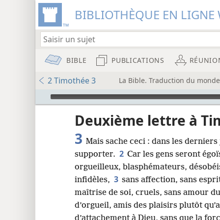
BIBLIOTHÈQUE EN LIGNE 
BIBLE
PUBLICATIONS
RÉUNIO
2 Timothée 3
La Bible. Traduction du monde
Audio Player
u
Deuxième lettre à T
3
Mais sache ceci : dans les derniers
wt)
2
supporter.
Car les gens seront égoï
i8)
orgueilleux, blasphémateurs, désobéis
3
infidèles,
sans affection, sans espri
8
maîtrise de soi, cruels, sans amour d
d’orgueil, amis des plaisirs plutôt qu
16
d’attachement à Dieu, sans que la for