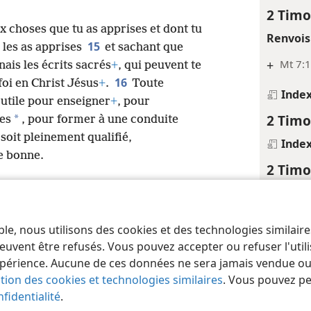
2 Timo
x choses que tu as apprises et dont tu
Renvois
15
u les as apprises
et sachant que
+
Mt 7:1
ais les écrits sacrés
+
, qui peuvent te
16
foi en Christ Jésus
+
.
Toute
Inde
 utile pour enseigner
+
, pour
2 Timo
*
es
, pour former à une conduite
oit pleinement qualifié,
Inde
e bonne.
2 Timo
Inde
2 Timo
ble, nous utilisons des cookies et des technologies similair
 of Pennsylvania
Conditions d’utilisation
Règles de confidentialité
Paramèt
Inde
euvent être refusés. Vous pouvez accepter ou refuser l'uti
périence. Aucune de ces données ne sera jamais vendue ou u
2 Timo
ation des cookies et technologies similaires
. Vous pouvez p
Notes
fidentialité
.