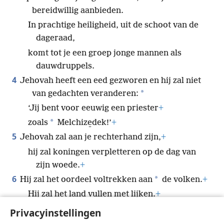
bereidwillig aanbieden.
In prachtige heiligheid, uit de schoot van de
dageraad,
komt tot je een groep jonge mannen als
dauwdruppels.
4
Jehovah heeft een eed gezworen en hij zal niet
*
van gedachten veranderen:
‘Jij bent voor eeuwig een priester
+
*
zoals
Melchize̱dek!’
+
5
Jehovah zal aan je rechterhand zijn,
+
hij zal koningen verpletteren op de dag van
zijn woede.
+
6
*
Hij zal het oordeel voltrekken aan
de volken.
+
Hij zal het land vullen met lijken.
+
*
*
Hij zal de leider
van een groot land
Privacyinstellingen
verpletteren.