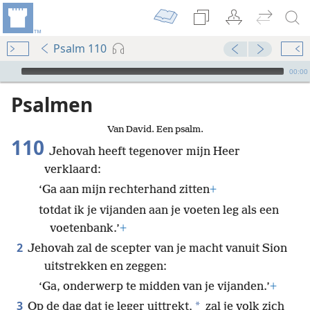
Psalm 110
Audio Player
00:00
Psalmen
Van David. Een psalm.
110
Jehovah heeft tegenover mijn Heer
verklaard:
‘Ga aan mijn rechterhand zitten
+
totdat ik je vijanden aan je voeten leg als een
voetenbank.’
+
2
Jehovah zal de scepter van je macht vanuit Sion
uitstrekken en zeggen:
‘Ga, onderwerp te midden van je vijanden.’
+
3
*
Op de dag dat je leger uittrekt,
zal je volk zich