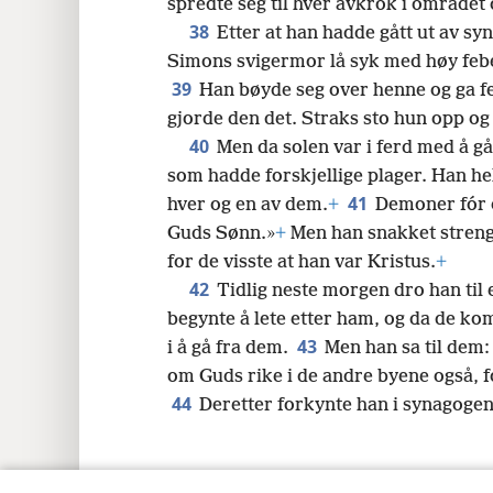
spredte seg til hver avkrok i området
38
Etter at han hadde gått ut av sy
Simons svigermor lå syk med høy febe
39
Han bøyde seg over henne og ga f
gjorde den det. Straks sto hun opp og 
40
Men da solen var i ferd med å gå
som hadde forskjellige plager. Han h
41
hver og en av dem.
+
Demoner fór o
Guds Sønn.»
+
Men han snakket strengt 
for de visste at han var Kristus.
+
42
Tidlig neste morgen dro han til 
begynte å lete etter ham, og da de ko
43
i å gå fra dem.
Men han sa til dem
om Guds rike i de andre byene også, fo
44
Deretter forkynte han i synagogen