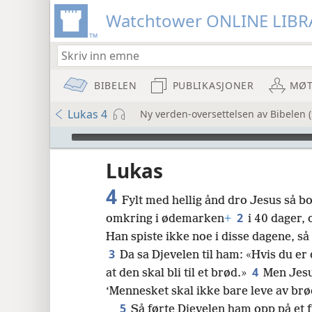
Watchtower ONLINE LIBR
BIBELEN
PUBLIKASJONER
MØT
Lukas 4
Ny verden-oversettelsen av Bibelen 
Audio Player
Lukas
4
Fylt med hellig ånd dro Jesus så b
2
omkring i ødemarken
+
i 40 dager, 
Han spiste ikke noe i disse dagene, så
3
Da sa Djevelen til ham: «Hvis du er 
8
4
at den skal bli til et brød.»
Men Jesu
‘Mennesket skal ikke bare leve av brø
16
5
Så førte Djevelen ham opp på et fj