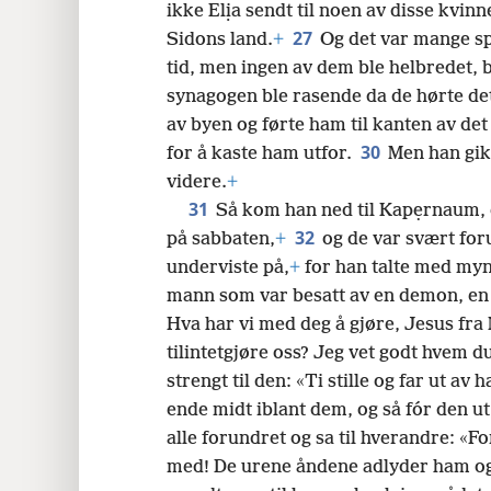
ikke Elịa sendt til noen av disse kvinn
27
Sidons land.
+
Og det var mange spe
tid, men ingen av dem ble helbredet,
synagogen ble rasende da de hørte det
av byen og førte ham til kanten av det 
30
for å kaste ham utfor.
Men han gik
videre.
+
31
Så kom han ned til Kapẹrnaum, e
32
på sabbaten,
+
og de var svært fo
underviste på,
+
for han talte med my
mann som var besatt av en demon, en 
Hva har vi med deg å gjøre, Jesus fra
tilintetgjøre oss? Jeg vet godt hvem d
strengt til den: «Ti stille og far ut 
ende midt iblant dem, og så fór den u
alle forundret og sa til hverandre: «F
med! De urene åndene adlyder ham og