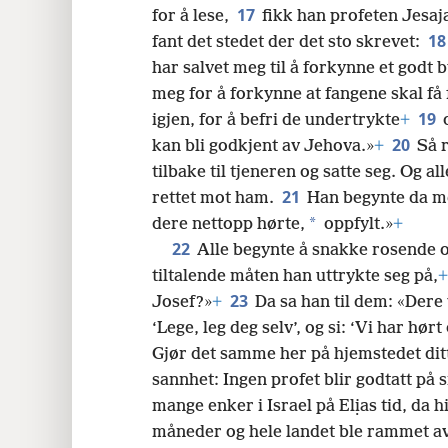
17
for å lese,
fikk han profeten Jesaj
1
fant det stedet der det sto skrevet:
har salvet meg til å forkynne et godt 
meg for å forkynne at fangene skal få f
19
igjen, for å befri de undertrykte
+
20
kan bli godkjent av Jehova.»
+
Så 
tilbake til tjeneren og satte seg. Og a
21
rettet mot ham.
Han begynte da med
*
dere nettopp hørte,
oppfylt.»
+
22
Alle begynte å snakke rosende 
tiltalende måten han uttrykte seg på,
+
23
Josef?»
+
Da sa han til dem: «Dere 
‘Lege, leg deg selv’, og si: ‘Vi har hø
Gjør det samme her på hjemstedet ditt
sannhet: Ingen profet blir godtatt på s
mange enker i Israel på Elịas tid, da 
måneder og hele landet ble rammet a