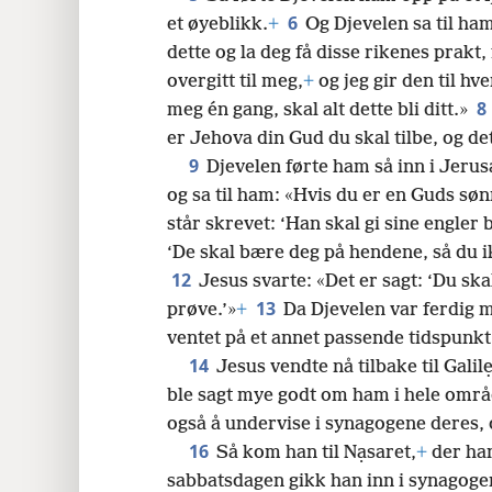
6
et øyeblikk.
+
Og Djevelen sa til ham
24
dette og la deg få disse rikenes prakt
overgitt til meg,
+
og jeg gir den til hve
32
8
meg én gang, skal alt dette bli ditt.»
er Jehova din Gud du skal tilbe, og de
40
9
Djevelen førte ham så inn i Jeru
og sa til ham: «Hvis du er en Guds søn
står skrevet: ‘Han skal gi sine engler 
‘De skal bære deg på hendene, så du ik
12
Jesus svarte: «Det er sagt: ‘Du sk
13
prøve.’»
+
Da Djevelen var ferdig m
ventet på et annet passende tidspunkt
14
Jesus vendte nå tilbake til Galil
ble sagt mye godt om ham i hele omr
også å undervise i synagogene deres, 
16
Så kom han til Nạsaret,
+
der han
sabbatsdagen gikk han inn i synagoge