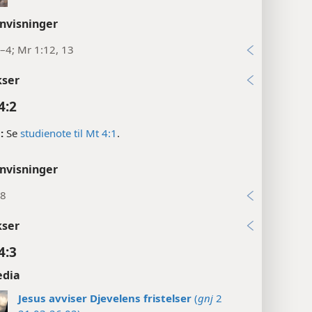
nvisninger
–4; Mr 1:12, 13
kser
4:2
:
Se
studienote til Mt 4:1
.
nvisninger
18
kser
4:3
edia
Jesus avviser Djevelens fristelser
(
gnj
2