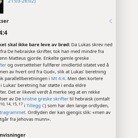
21:03-26:02)
kser
4:4
t skal ikke bare leve av brød:
Da Lukas skrev ned
t fra De hebraiske skrifter, tok han med mindre fra
enn Matteus gjorde. Enkelte gamle greske
ter
og oversettelser fullfører imidlertid sitatet ved å
«men av hvert ord fra Gud», slik at Lukas’ beretning
lik parallellberetningen i
Mt 4:4
. Men den kortere
i Lukas’ beretning har støtte i enda eldre
ter. Det er likevel verdt å merke seg at en rekke
elser av De
kristne greske skrifter
til hebraisk (omtalt
 10, 14, 15, 17
i
Tillegg C
) som har den lange ordlyden,
etragrammet
. Ordlyden der kan gjengis slik: «men av
utgår fra Jehovas munn».
nvisninger