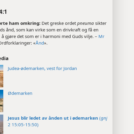
4:1
ørte ham omkring:
Det greske ordet
pneuma
sikter
uds ånd, som kan virke som en drivkraft og få en
l å gjøre det som er i harmoni med Guds vilje. –
Mr
 Ordforklaringer: «
Ånd
».
edia
Judea-ødemarken, vest for Jordan
Ødemarken
Jesus blir ledet av ånden ut i ødemarken
(
gnj
2 15:05-15:50)