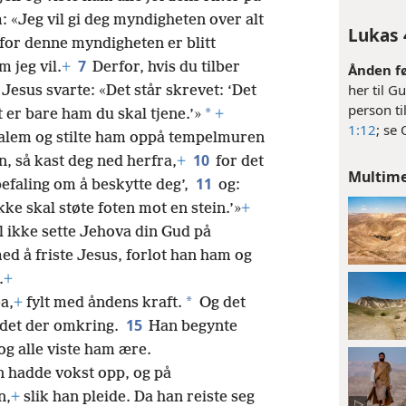
: «Jeg vil gi deg myndigheten over alt
Lukas 
, for denne myndigheten er blitt
7
m jeg vil.
+
Derfor, hvis du tilber
Ånden f
her til G
Jesus svarte: «Det står skrevet: ‘Det
person ti
*
t er bare ham du skal tjene.’»
+
1:12
; se
salem og stilte ham oppå tempelmuren
10
n, så kast deg ned herfra,
+
for det
Multim
11
befaling om å beskytte deg’,
og:
ke skal støte foten mot en stein.’»
+
al ikke sette Jehova din Gud på
ed å friste Jesus, forlot han ham og
.
+
*
ẹa,
+
fylt med åndens kraft.
Og det
15
ådet der omkring.
Han begynte
og alle viste ham ære.
 hadde vokst opp, og på
n,
+
slik han pleide. Da han reiste seg