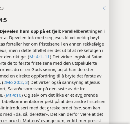
:3
4:5
 Djevelen ham opp på et fjell:
Parallellberetningen i
er at Djevelen tok med seg Jesus til «et veldig høyt
ukas forteller her om fristelsene i en annen rekkefølge
s, men i dette tilfellet ser det ut til at rekkefølgen i
r den riktige. (
Mt 4:1–11
) Det virker logisk at Satan
rte de to første fristelsene med den utspekulerte
n «hvis du er en Guds sønn», og at han deretter
 med en direkte oppfordring til å bryte det første av
 (
2Mo 20:2, 3
) Det virker også sannsynlig at Jesus
ort, Satan!» som svar på den siste av de tre
e. (
Mt 4:10
) Og selv om det ikke er et avgjørende
r bibelkommentatorer pekt på at den andre fristelsen
lir introdusert med det greske ordet
tote
, som kan
s med «da, så, deretter». Det kan derfor være at det
 er brukt i Matteus’ evangelium, er litt mer presist
jelder rekkefølge, enn det greske ordet som er