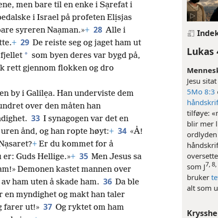
ene, men bare til en enke i Sạrefat i
dalske i Israel på profeten Elịsjas
28
 bare syreren Naạman.»
+
Alle i
Inde
29
te.
+
De reiste seg og jaget ham ut
Lukas 
*
fjellet
som byen deres var bygd på,
k rett gjennom flokken og dro
Menneske
Jesu sita
5Mo 8:3
n by i Galilẹa. Han underviste dem
håndskrif
rundret over den måten han
tilføye: 
33
ndighet.
I synagogen var det en
blir mer 
34
uren ånd, og han ropte høyt:
+
«Å!
ordlyden 
 Nạsaret?
+
Er du kommet for å
håndskrif
oversett
35
u er: Guds Hellige.»
+
Men Jesus sa
7, 8,
som J
av ham!» Demonen kastet mannen over
bruker
t
36
t av ham uten å skade ham.
Da ble
alt som 
or en myndighet og makt han taler
37
 farer ut!»
Og ryktet om ham
Krysshe