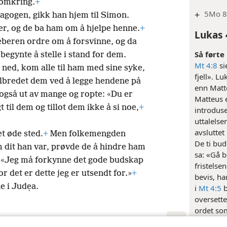
 omkring.
+
+
5Mo 8
nagogen, gikk han hjem til Simon.
r, og de ba ham om å hjelpe henne.
+
Lukas 
eberen ordre om å forsvinne, og da
Så førte
begynte å stelle i stand for dem.
Mt 4:8
si
 ned, kom alle til ham med sine syke,
fjell». L
elbredet dem ved å legge hendene på
enn Matteu
gså ut av mange og ropte: «Du er
Matteus e
til dem og tillot dem ikke å si noe,
+
introduse
uttalelse
avsluttet
et øde sted.
+
Men folkemengden
De ti bud.
m dit han var, prøvde de å hindre ham
sa: «Gå b
: «Jeg må forkynne det gode budskap
fristelsen
r det er dette jeg er utsendt for.»
+
bevis, ha
e i Judẹa.
i
Mt 4:5
b
oversette
ordet som
når det g