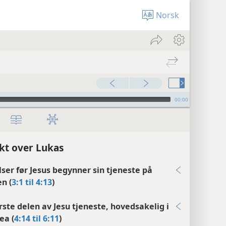
Norsk
00:00
kt over Lukas
ser før Jesus begynner sin tjeneste på
en (
3:1 til 4:13
)
rste delen av Jesu tjeneste, hovedsakelig i
ea (
4:14 til 6:11
)