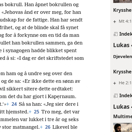
as bokrull. Han åpnet bokrullen og
Krysshe
8
«Jehovas ånd er over meg, for han
budskap for de fattige. Han har sendt
+
Mt 4:1
rihet, og at de blinde skal få synet
Inde
og for å forkynne om en tid da man
rullet han bokrullen sammen, ga den
Lukas 
lle i synagogen hadde blikket spent
Djevelen
 å si: «I dag er det skriftstedet som
Krysshe
om ham og å undre seg over den
og de sa: «Er ikke dette en sønn av
+
He 2:
vil sikkert sitere dette ordtaket:
Inde
rt om det du har gjort i Kapẹrnaum.
24
.’»
+
Så sa han: «Jeg sier dere i
Lukas 
25
itt hjemsted.
+
Tro meg, det var
Multim
himmelen var lukket i tre år og seks
26
v stor matmangel.
+
Likevel ble