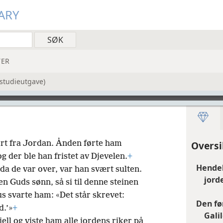
ARY
ER
(studieutgave)
ort fra Jordan. Ånden førte ham
Oversi
og der ble han fristet av Djevelen.
+
Hendel
 da de var over, var han svært sulten.
jord
en Guds sønn, så si til denne steinen
s svarte ham: «Det står skrevet:
Den fø
d.’»
+
Galil
ell og viste ham alle jordens riker på