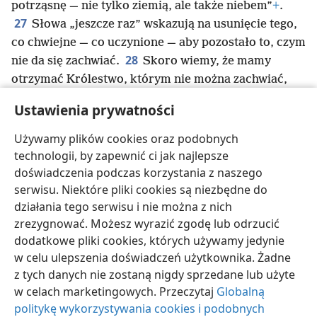
potrząsnę — nie tylko ziemią, ale także niebem”
+
.
27
Słowa „jeszcze raz” wskazują na usunięcie tego,
co chwiejne — co uczynione — aby pozostało to, czym
28
nie da się zachwiać.
Skoro wiemy, że mamy
otrzymać Królestwo, którym nie można zachwiać,
w dalszym ciągu korzystajmy z niezasłużonej
Ustawienia prywatności
życzliwości Bożej. Dzięki niej możemy z bojaźnią
i szacunkiem pełnić dla Boga świętą służbę
Używamy plików cookies oraz podobnych
29
w sposób, który cieszy się Jego uznaniem.
Bo
technologii, by zapewnić ci jak najlepsze
nasz Bóg jest jak niszczycielski ogień
+
.
doświadczenia podczas korzystania z naszego
serwisu. Niektóre pliki cookies są niezbędne do
działania tego serwisu i nie można z nich
zrezygnować. Możesz wyrazić zgodę lub odrzucić
dodatkowe pliki cookies, których używamy jedynie
polski
Udostępnij
Ustawienia
w celu ulepszenia doświadczeń użytkownika. Żadne
Copyright
© 2026 Watch Tower Bible and Tract Society of Pennsylvania
z tych danych nie zostaną nigdy sprzedane lub użyte
Warunki użytkowania
Polityka prywatności
Ustawienia prywatności
w celach marketingowych. Przeczytaj
Globalną
Zaloguj
JW.ORG
politykę wykorzystywania cookies i podobnych