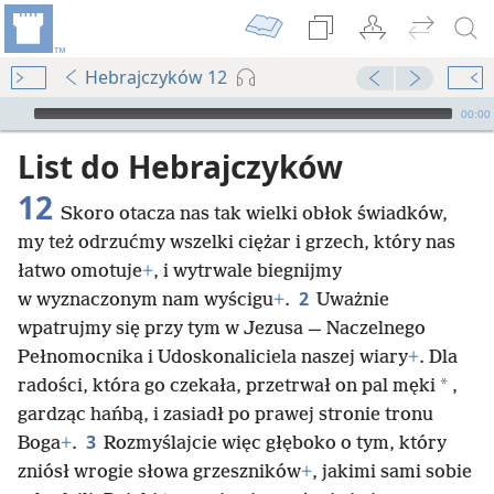
Hebrajczyków 12
Audio Player
00:00
List do Hebrajczyków
12
Skoro otacza nas tak wielki obłok świadków,
my też odrzućmy wszelki ciężar i grzech, który nas
łatwo omotuje
+
, i wytrwale biegnijmy
2
w wyznaczonym nam wyścigu
+
.
Uważnie
wpatrujmy się przy tym w Jezusa — Naczelnego
Pełnomocnika i Udoskonaliciela naszej wiary
+
. Dla
*
radości, która go czekała, przetrwał on pal męki
,
gardząc hańbą, i zasiadł po prawej stronie tronu
3
Boga
+
.
Rozmyślajcie więc głęboko o tym, który
zniósł wrogie słowa grzeszników
+
, jakimi sami sobie