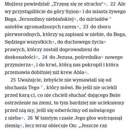
22
Mojżesz powiedział: „Trzęsę się ze strachu”
+
.
Ale
wy przystąpiliście do góry Syjon
+
i do miasta żywego
*
Boga, Jerozolimy niebiańskiej
+
, do miriadów
23
aniołów zgromadzonych razem
+
,
do zboru
pierworodnych, którzy są zapisani w niebie, do Boga,
Sędziego wszystkich
+
, do duchowego życia
+
prawych, którzy zostali doprowadzeni do
24
doskonałości
+
,
do Jezusa, pośrednika
+
nowego
przymierza
+
, i do krwi, którą nas pokropił i która
przemawia dobitniej niż krew Abla
+
.
25
Uważajcie, żebyście nie wymawiali się od
*
słuchania Tego
, który mówi. Bo jeśli nie uciekli
przed karą ci, co nie chcieli słuchać dającego Boże
ostrzeżenie na ziemi, to tym bardziej nie uciekniemy
przed nią my, jeśli się odwrócimy od mówiącego
26
z nieba
+
.
W tamtym czasie Jego głos wstrząsnął
ziemią
+
, lecz teraz obiecuje On: „Jeszcze raz