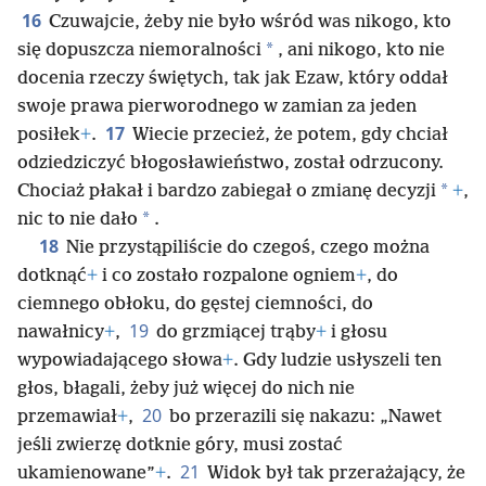
16
Czuwajcie, żeby nie było wśród was nikogo, kto
*
się dopuszcza niemoralności
, ani nikogo, kto nie
docenia rzeczy świętych, tak jak Ezaw, który oddał
swoje prawa pierworodnego w zamian za jeden
17
posiłek
+
.
Wiecie przecież, że potem, gdy chciał
odziedziczyć błogosławieństwo, został odrzucony.
*
Chociaż płakał i bardzo zabiegał o zmianę decyzji
+
,
*
nic to nie dało
.
18
Nie przystąpiliście do czegoś, czego można
dotknąć
+
i co zostało rozpalone ogniem
+
, do
ciemnego obłoku, do gęstej ciemności, do
19
nawałnicy
+
,
do grzmiącej trąby
+
i głosu
wypowiadającego słowa
+
. Gdy ludzie usłyszeli ten
głos, błagali, żeby już więcej do nich nie
20
przemawiał
+
,
bo przerazili się nakazu: „Nawet
jeśli zwierzę dotknie góry, musi zostać
21
ukamienowane”
+
.
Widok był tak przerażający, że