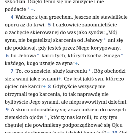
szkodzili. Dzięki temu się nie znużycie i nie
*
poddacie
+
.
4
Walcząc z tym grzechem, jeszcze nie stawialiście
5
oporu aż do krwi.
I całkowicie zapomnieliście
o zachęcie skierowanej do was jako synów: „Mój
*
synu, nie bagatelizuj skarcenia od Jehowy
ani się
nie poddawaj, gdy jesteś przez Niego korygowany,
6
*
*
bo Jehowa
karci tych, których kocha. Smaga
każdego, kogo uznaje za syna”
+
.
7
*
To, co znosicie, służy karceniu
. Bóg obchodzi
się z wami jak z synami
+
. Czy jest jakiś syn, którego
8
ojciec nie karci?
+
Gdybyście wszyscy nie
otrzymali tego karcenia, to tak naprawdę nie
bylibyście Jego synami, ale nieprawowitymi dziećmi.
9
A skoro odnosiliśmy się z szacunkiem do naszych
*
ziemskich ojców
, którzy nas karcili, to czy tym
chętniej nie powinniśmy podporządkować się Ojcu
10