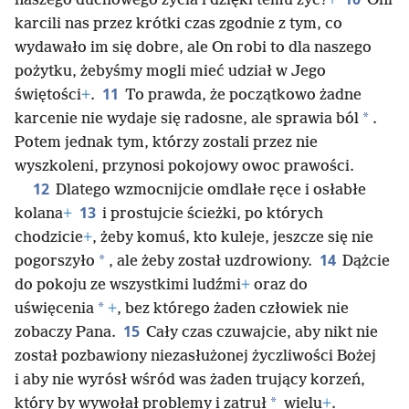
naszego duchowego życia i dzięki temu żyć?
+
Oni
karcili nas przez krótki czas zgodnie z tym, co
wydawało im się dobre, ale On robi to dla naszego
pożytku, żebyśmy mogli mieć udział w Jego
11
świętości
+
.
To prawda, że początkowo żadne
*
karcenie nie wydaje się radosne, ale sprawia ból
.
Potem jednak tym, którzy zostali przez nie
wyszkoleni, przynosi pokojowy owoc prawości.
12
Dlatego wzmocnijcie omdlałe ręce i osłabłe
13
kolana
+
i prostujcie ścieżki, po których
chodzicie
+
, żeby komuś, kto kuleje, jeszcze się nie
14
*
pogorszyło
, ale żeby został uzdrowiony.
Dążcie
do pokoju ze wszystkimi ludźmi
+
oraz do
*
uświęcenia
+
, bez którego żaden człowiek nie
15
zobaczy Pana.
Cały czas czuwajcie, aby nikt nie
został pozbawiony niezasłużonej życzliwości Bożej
i aby nie wyrósł wśród was żaden trujący korzeń,
*
który by wywołał problemy i zatruł
wielu
+
.