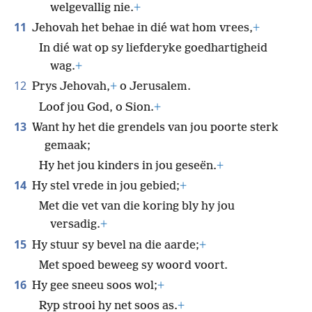
welgevallig nie.
+
11
Jehovah het behae in dié wat hom vrees,
+
In dié wat op sy liefderyke goedhartigheid
wag.
+
12
Prys Jehovah,
+
o Jerusalem.
Loof jou God, o Sion.
+
13
Want hy het die grendels van jou poorte sterk
gemaak;
Hy het jou kinders in jou geseën.
+
14
Hy stel vrede in jou gebied;
+
Met die vet van die koring bly hy jou
versadig.
+
15
Hy stuur sy bevel na die aarde;
+
Met spoed beweeg sy woord voort.
16
Hy gee sneeu soos wol;
+
Ryp strooi hy net soos as.
+