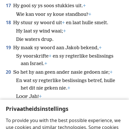
17
Hy gooi sy ys soos stukkies uit.
+
Wie kan voor sy koue standhou?
+
18
Hy stuur sy woord uit
+
en laat hulle smelt.
Hy laat sy wind waai;
+
Die waters drup.
19
Hy maak sy woord aan Jakob bekend,
+
Sy voorskrifte
+
en sy regterlike beslissings
aan Israel.
+
20
So het hy aan geen ander nasie gedoen nie;
+
En wat sy regterlike beslissings betref, hulle
het dit nie geken nie.
+
L
Jah!
+
OOF
Privaatheidsinstellings
To provide you with the best possible experience, we
use cookies and similar technologies. Some cookies
Afrikaans
Deel
Voorkeure