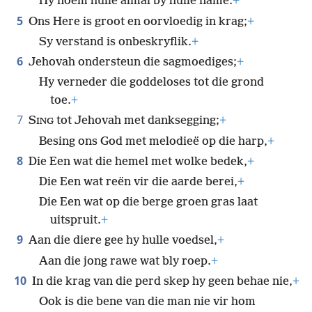
Hy noem hulle almal by hulle name.
+
5
Ons Here is groot en oorvloedig in krag;
+
Sy verstand is onbeskryflik.
+
6
Jehovah ondersteun die sagmoediges;
+
Hy verneder die goddeloses tot die grond
toe.
+
7
S
tot Jehovah met danksegging;
+
ING
Besing ons God met melodieë op die harp,
+
8
Die Een wat die hemel met wolke bedek,
+
Die Een wat reën vir die aarde berei,
+
Die Een wat op die berge groen gras laat
uitspruit.
+
9
Aan die diere gee hy hulle voedsel,
+
Aan die jong rawe wat bly roep.
+
10
In die krag van die perd skep hy geen behae nie,
+
Ook is die bene van die man nie vir hom