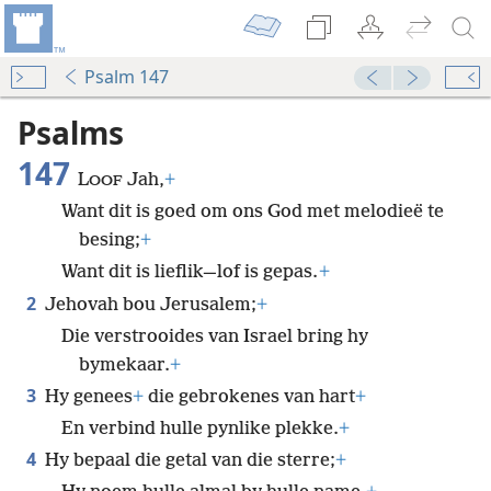
Psalm 147
Psalms
147
L
Jah,
+
OOF
Want dit is goed om ons God met melodieë te
besing;
+
Want dit is lieflik—lof is gepas.
+
2
Jehovah bou Jerusalem;
+
Die verstrooides van Israel bring hy
bymekaar.
+
3
Hy genees
+
die gebrokenes van hart
+
En verbind hulle pynlike plekke.
+
4
Hy bepaal die getal van die sterre;
+