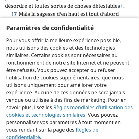
désordre et toutes sortes de choses détestables
+
.
17
Mais la sagesse d’en haut est tout d’abord
pure
+
, puis pacifique
+
, raisonnable
+
, disposée à
Paramètres de confidentialité
*
obéir, pleine de miséricorde et de bons fruits
+
,
18
impartiale
+
, non hypocrite
+
.
De plus, le fruit de
Pour vous offrir la meilleure expérience possible,
*
justice se sème dans la paix
+
pour
ceux qui font la
nous utilisons des cookies et des technologies
paix
+
.
similaires. Certains cookies sont nécessaires au
fonctionnement de notre site Internet et ne peuvent
être refusés. Vous pouvez accepter ou refuser
l'utilisation de cookies supplémentaires, que nous
utilisons uniquement pour améliorer votre
Français
Partager
Préférences
expérience. Aucune de ces données ne sera jamais
Copyright
© 2026 Watch Tower Bible and Tract Society of Pennsylvania
vendue ou utilisée à des fins de marketing. Pour en
Conditions d’utilisation
Règles de confidentialité
savoir plus, lisez les
Règles mondiales d’utilisation des
Paramètres de confidentialité
Se connecter
JW.ORG
cookies et technologies similaires
. Vous pouvez
personnaliser vos paramètres à tout moment en
vous rendant sur la page des
Règles de
confidentialité
.