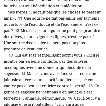
« à la ressemblance de Dieu
+
».
De la même
bouche sortent bénédiction et malédiction.
Mes frères, il ne faut pas que les choses se passent
11
ainsi
+
.
Une source ne fait pas jaillir par la même
ouverture de l’eau douce et de l’eau amère, n’est-ce
12
pas ?
Mes frères, un figuier ne peut pas produire
des olives, ni une vigne des figues, n’est-ce pas
+
?
Une source d’eau salée ne peut pas non plus
produire de l’eau douce.
13
Qui est sage et intelligent parmi vous ? Qu’il le
montre par sa belle conduite, par des œuvres
accomplies avec une douceur qui découle de la
14
sagesse.
Mais si vous avez dans vos cœurs une
*
jalousie amère
+
et un esprit batailleur
+
, ne vous
15
vantez pas
+
; vous mentiriez contre la vérité.
Ce
genre de sagesse ne vient pas d’en haut ; elle est
16
terrestre
+
, animale, démoniaque.
Car là où il y a
*
jalousie et esprit batailleur
, il y aura aussi