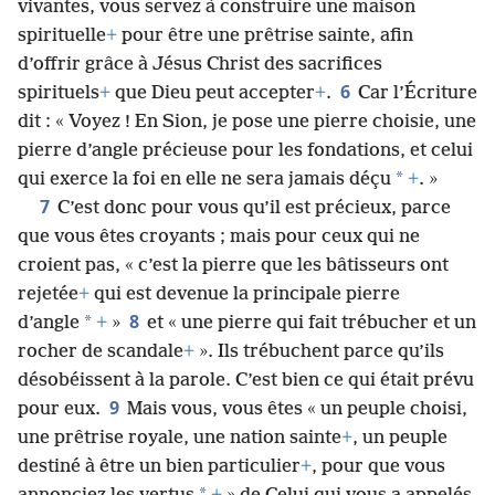
vivantes, vous servez à construire une maison
spirituelle
+
pour être une prêtrise sainte, afin
d’offrir grâce à Jésus Christ des sacrifices
6
spirituels
+
que Dieu peut accepter
+
.
Car l’Écriture
dit : « Voyez ! En Sion, je pose une pierre choisie, une
pierre d’angle précieuse pour les fondations, et celui
*
qui exerce la foi en elle ne sera jamais déçu
+
. »
7
C’est donc pour vous qu’il est précieux, parce
que vous êtes croyants ; mais pour ceux qui ne
croient pas, « c’est la pierre que les bâtisseurs ont
rejetée
+
qui est devenue la principale pierre
8
*
d’angle
+
»
et « une pierre qui fait trébucher et un
rocher de scandale
+
». Ils trébuchent parce qu’ils
désobéissent à la parole. C’est bien ce qui était prévu
9
pour eux.
Mais vous, vous êtes « un peuple choisi,
une prêtrise royale, une nation sainte
+
, un peuple
destiné à être un bien particulier
+
, pour que vous