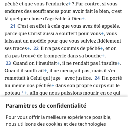
péché et que vous l’enduriez
+
? Par contre, si vous
endurez des souffrances pour avoir fait le bien, c’est
là quelque chose d’agréable à Dieu
+
.
21
C’est en effet à cela que vous avez été appelés,
parce que Christ aussi a souffert pour vous
+
, vous
laissant un modèle pour que vous suiviez fidèlement
22
ses traces
+
.
Il n’a pas commis de péché
+
, et on
n’a pas trouvé de tromperie dans sa bouche
+
.
23
Quand on l’insultait
+
, il ne rendait pas l’insulte
+
.
Quand il souffrait
+
, il ne menaçait pas, mais il s’en
24
remettait à Celui qui juge
+
avec justice.
Il a porté
lui-même nos péchés
+
dans son propre corps sur le
*
poteau
+
, afin que nous puissions mourir en ce qui
*
concerne
les péchés et vivre pour la justice. Et
Paramètres de confidentialité
25
« par ses blessures vous avez été guéris
+
».
Car
vous étiez comme des brebis en train de s’égarer
+
,
Pour vous offrir la meilleure expérience possible,
mais maintenant vous êtes retournés vers le berger
+
nous utilisons des cookies et des technologies