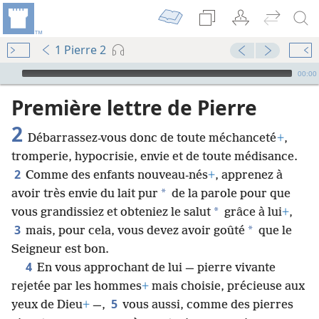
1 Pierre 2
Audio Player
00:00
Première lettre de Pierre
2
Débarrassez-vous donc de toute méchanceté
+
,
tromperie, hypocrisie, envie et de toute médisance.
2
Comme des enfants nouveau-nés
+
, apprenez à
*
avoir très envie du lait pur
de la parole pour que
*
vous grandissiez et obteniez le salut
grâce à lui
+
,
3
*
mais, pour cela, vous devez avoir goûté
que le
Seigneur est bon.
4
En vous approchant de lui — pierre vivante
rejetée par les hommes
+
mais choisie, précieuse aux
5
yeux de Dieu
+
—,
vous aussi, comme des pierres