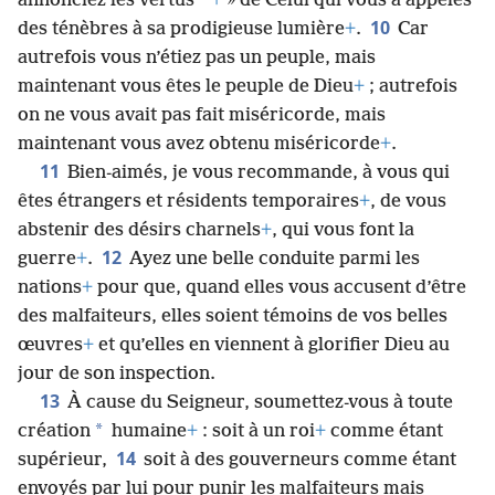
*
annonciez les vertus
+
» de Celui qui vous a appelés
10
des ténèbres à sa prodigieuse lumière
+
.
Car
autrefois vous n’étiez pas un peuple, mais
maintenant vous êtes le peuple de Dieu
+
; autrefois
on ne vous avait pas fait miséricorde, mais
maintenant vous avez obtenu miséricorde
+
.
11
Bien-aimés, je vous recommande, à vous qui
êtes étrangers et résidents temporaires
+
, de vous
abstenir des désirs charnels
+
, qui vous font la
12
guerre
+
.
Ayez une belle conduite parmi les
nations
+
pour que, quand elles vous accusent d’être
des malfaiteurs, elles soient témoins de vos belles
œuvres
+
et qu’elles en viennent à glorifier Dieu au
jour de son inspection.
13
À cause du Seigneur, soumettez-vous à toute
*
création
humaine
+
: soit à un roi
+
comme étant
14
supérieur,
soit à des gouverneurs comme étant
envoyés par lui pour punir les malfaiteurs mais