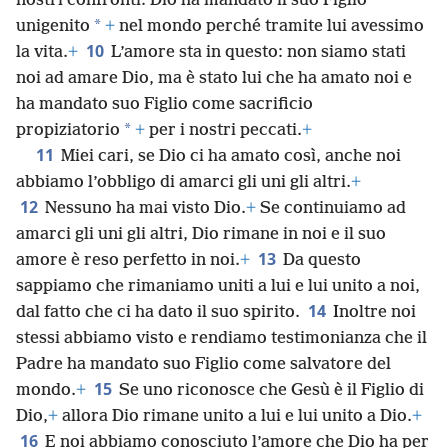
nostri confronti: Dio ha mandato il suo Figlio
*
unigenito
+
nel mondo perché tramite lui avessimo
10
la vita.
+
L’amore sta in questo: non siamo stati
noi ad amare Dio, ma è stato lui che ha amato noi e
ha mandato suo Figlio come sacrificio
*
propiziatorio
+
per i nostri peccati.
+
11
Miei cari, se Dio ci ha amato così, anche noi
abbiamo l’obbligo di amarci gli uni gli altri.
+
12
Nessuno ha mai visto Dio.
+
Se continuiamo ad
amarci gli uni gli altri, Dio rimane in noi e il suo
13
amore è reso perfetto in noi.
+
Da questo
sappiamo che rimaniamo uniti a lui e lui unito a noi,
14
dal fatto che ci ha dato il suo spirito.
Inoltre noi
stessi abbiamo visto e rendiamo testimonianza che il
Padre ha mandato suo Figlio come salvatore del
15
mondo.
+
Se uno riconosce che Gesù è il Figlio di
Dio,
+
allora Dio rimane unito a lui e lui unito a Dio.
+
16
E noi abbiamo conosciuto l’amore che Dio ha per