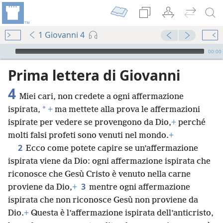
1 Giovanni 4
Audio Player
00:00
Prima lettera di Giovanni
4
Miei cari, non credete a ogni affermazione
*
ispirata,
+
ma mettete alla prova le affermazioni
ispirate per vedere se provengono da Dio,
+
perché
molti falsi profeti sono venuti nel mondo.
+
2
Ecco come potete capire se un’affermazione
ispirata viene da Dio: ogni affermazione ispirata che
riconosce che Gesù Cristo è venuto nella carne
3
proviene da Dio,
+
mentre ogni affermazione
ispirata che non riconosce Gesù non proviene da
Dio.
+
Questa è l’affermazione ispirata dell’anticristo,