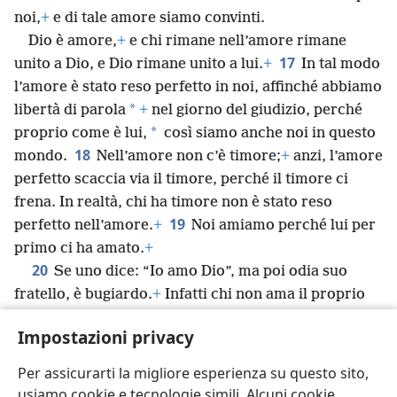
noi,
+
e di tale amore siamo convinti.
Dio è amore,
+
e chi rimane nell’amore rimane
17
unito a Dio, e Dio rimane unito a lui.
+
In tal modo
l’amore è stato reso perfetto in noi, affinché abbiamo
*
libertà di parola
+
nel giorno del giudizio, perché
*
proprio come è lui,
così siamo anche noi in questo
18
mondo.
Nell’amore non c’è timore;
+
anzi, l’amore
perfetto scaccia via il timore, perché il timore ci
frena. In realtà, chi ha timore non è stato reso
19
perfetto nell’amore.
+
Noi amiamo perché lui per
primo ci ha amato.
+
20
Se uno dice: “Io amo Dio”, ma poi odia suo
fratello, è bugiardo.
+
Infatti chi non ama il proprio
fratello,
+
che può vedere, non può amare Dio, che
Impostazioni privacy
21
non può vedere.
+
E da lui abbiamo questo
comandamento: chi ama Dio deve amare anche il
Per assicurarti la migliore esperienza su questo sito,
proprio fratello.
+
usiamo cookie e tecnologie simili. Alcuni cookie