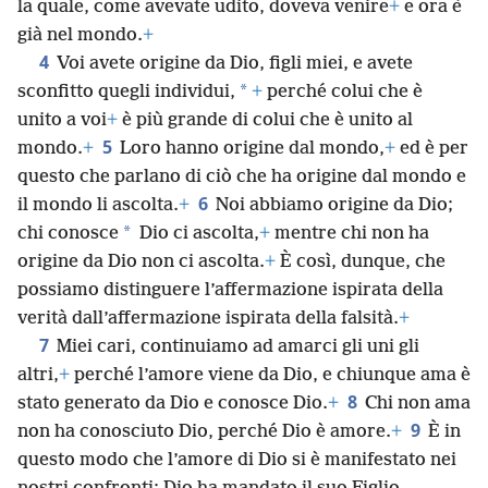
la quale, come avevate udito, doveva venire
+
e ora è
già nel mondo.
+
4
Voi avete origine da Dio, figli miei, e avete
*
sconfitto quegli individui,
+
perché colui che è
unito a voi
+
è più grande di colui che è unito al
5
mondo.
+
Loro hanno origine dal mondo,
+
ed è per
questo che parlano di ciò che ha origine dal mondo e
6
il mondo li ascolta.
+
Noi abbiamo origine da Dio;
*
chi conosce
Dio ci ascolta,
+
mentre chi non ha
origine da Dio non ci ascolta.
+
È così, dunque, che
possiamo distinguere l’affermazione ispirata della
verità dall’affermazione ispirata della falsità.
+
7
Miei cari, continuiamo ad amarci gli uni gli
altri,
+
perché l’amore viene da Dio, e chiunque ama è
8
stato generato da Dio e conosce Dio.
+
Chi non ama
9
non ha conosciuto Dio, perché Dio è amore.
+
È in
questo modo che l’amore di Dio si è manifestato nei