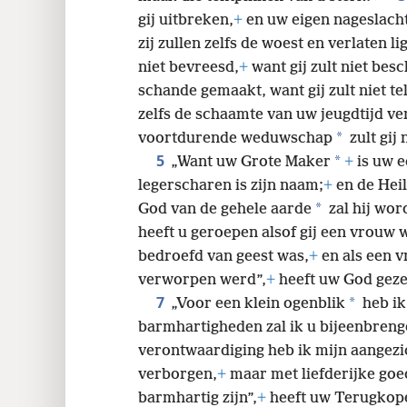
gij uitbreken,
+
en uw eigen nageslach
zij zullen zelfs de woest en verlaten 
niet bevreesd,
+
want gij zult niet be
schande gemaakt, want gij zult niet t
zelfs de schaamte van uw jeugdtijd ve
*
voortdurende weduwschap
zult gij
5
*
„Want uw Grote Maker
+
is uw e
legerscharen is zijn naam;
+
en de Heil
*
God van de gehele aarde
zal hij wo
heeft u geroepen alsof gij een vrouw 
bedroefd van geest was,
+
en als een v
verworpen werd”,
+
heeft uw God geze
7
*
„Voor een klein ogenblik
heb ik
barmhartigheden zal ik u bijeenbreng
verontwaardiging heb ik mijn aangezic
verborgen,
+
maar met liefderijke goe
barmhartig zijn”,
+
heeft uw Terugkop