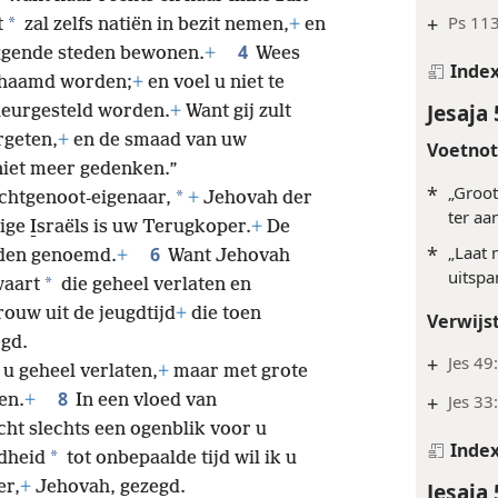
+
Ps 113
*
t
zal zelfs natiën in bezit nemen,
+
en
4
liggende steden bewonen.
+
Wees
Inde
schaamd worden;
+
en voel u niet te
Jesaja 
eleurgesteld worden.
+
Want gij zult
rgeten,
+
en de smaad van uw
Voetno
 niet meer gedenken.”
*
„Groot
*
chtgenoot-eigenaar,
+
Jehovah der
ter aa
ige I̱sraëls is uw Terugkoper.
+
De
*
„Laat 
6
rden genoemd.
+
Want Jehovah
uitspa
*
waart
die geheel verlaten en
rouw uit de jeugdtijd
+
die toen
Verwijs
gd.
+
Jes 49
 u geheel verlaten,
+
maar met grote
8
+
Jes 33
en.
+
In een vloed van
ht slechts een ogenblik voor u
Inde
*
dheid
tot onbepaalde tijd wil ik u
Jesaja 
er,
+
Jehovah, gezegd.