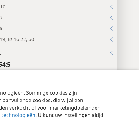
:10
:7
6
:19; Ez 16:22, 60
x
54:5
ten
 Maker.” Lett.: „Makers”, mv. ter aanduiding van
chnologieën. Sommige cookies zijn
venheid of uitnemendheid.
cyinstellingen
Inloggen
JW.ORG
aanvullende cookies, die wij alleen
enoot-eigenaar”, mv. in M ter aanduiding van
rden verkocht of voor marketingdoeleinden
venheid of uitnemendheid, in overeenstemming
e technologieën
. U kunt uw instellingen altijd
oortreffelijke Maker”.
od
van de gehele
aarde
.” Hebr.:
ʼElo·hēʹ
khol-
rets
.