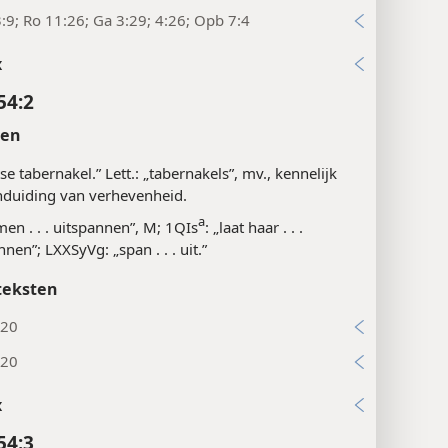
:9; Ro 11:26; Ga 3:29; 4:26; Opb 7:4
x
54:2
ten
se tabernakel.” Lett.: „tabernakels”, mv., kennelijk
nduiding van verhevenheid.
a
men . . . uitspannen”, M; 1QIs
: „laat haar . . .
nnen”; LXXSyVg: „span . . . uit.”
teksten
:20
:20
x
54:3