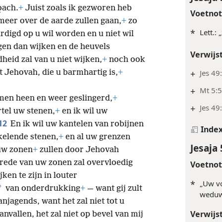
̱ach.
+
Juist zoals ik gezworen heb
Voetno
 meer over de aarde zullen gaan,
+
zo
*
Lett.: 
rdigd op u wil worden en u niet wil
en dan wijken en de heuvels
Verwijs
heid zal van u niet wijken,
+
noch ook
t Jehovah, die u barmhartig is,
+
+
Jes 49
+
Mt 5:
men heen en weer geslingerd,
+
+
Jes 49
rtel uw stenen,
+
en ik wil uw
12
En ik wil uw kantelen van robijnen
Inde
kelende stenen,
+
en al
uw grenzen
Jesaja 
uw zonen
+
zullen door Jehovah
rede van uw zonen zal overvloedig
Voetno
jken te zijn in louter
*
„Uw v
*
van onderdrukking
+
— want gij zult
weduws
njagends, want het zal niet tot u
Verwijs
vallen, het zal niet op bevel van mij