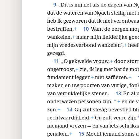
9
„Dit is mij net als de dagen van No
dat de wateren van No̱ach stellig niet
heb ik gezworen dat ik niet verontwaa
10
bestraffen.
+
Want de bergen mog
wankelen,
+
maar mijn liefderijke goed
mijn vredesverbond wankelen”,
+
heef
gezegd.
11
„O gekwelde vrouw,
+
door stor
ongetroost,
+
zie, ik leg met harde mo
fundament leggen
+
met saffieren.
+
maken en uw poorten van vurige, fon
13
van verrukkelijke stenen.
En al 
*
onderwezen personen zijn,
+
en de v
14
zijn.
+
Gij zult stevig bevestigd bli
rechtvaardigheid.
+
Gij zult verre zijn
niemand vrezen — en van iets schrikaa
15
genaken.
+
Mocht iemand soms aan