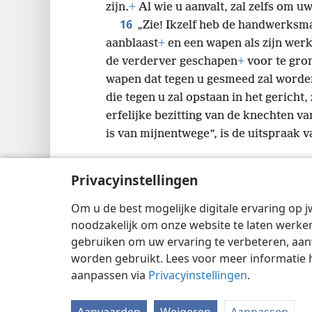
zijn.
+
Al wie u aanvalt, zal zelfs om uw
16
„Zie! Ikzelf heb de handwerksm
aanblaast
+
en een wapen als zijn werk
de verderver geschapen
+
voor te gr
wapen dat tegen u gesmeed zal worden
die tegen u zal opstaan in het gericht,
erfelijke bezitting van de knechten v
is van mijnentwege”, is de uitspraak 
Privacyinstellingen
Om u de best mogelijke digitale ervaring op j
Copyright
© 2026 Watch Tower Bible and 
noodzakelijk om onze website te laten werken
gebruiken om uw ervaring te verbeteren, aan
worden gebruikt. Lees voor meer informatie 
aanpassen via
Privacyinstellingen
.