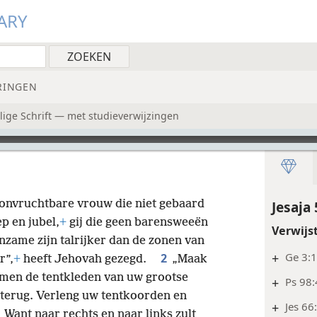
ARY
RINGEN
ige Schrift — met studieverwijzingen
 onvruchtbare vrouw die niet gebaard
Jesaja 
p en jubel,
+
gij die geen barensweeën
Verwijs
zame zijn talrijker dan de zonen van
+
Ge 3:1
2
r”,
+
heeft Jehovah gezegd.
„Maak
 men de tentkleden van uw grootse
+
Ps 98:
terug. Verleng uw tentkoorden en
+
Jes 66
3
Want naar rechts en naar links zult