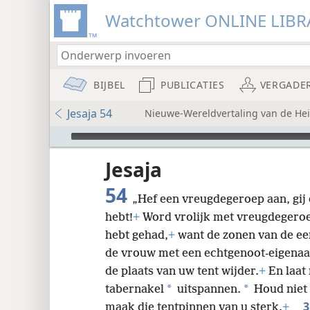
Watchtower ONLINE LIBR
BIJBEL
PUBLICATIES
VERGADE
Jesaja 54
Nieuwe-Wereldvertaling van de Heil
Audio Player
Jesaja
54
„Hef een vreugdegeroep aan, gij
hebt!
+
Word vrolijk met vreugdegeroe
hebt gehad,
+
want de zonen van de een
de vrouw met een echtgenoot-eigenaa
8
de plaats van uw tent wijder.
+
En laat
*
*
tabernakel
uitspannen.
Houd niet 
16
maak die tentpinnen van u sterk.
+