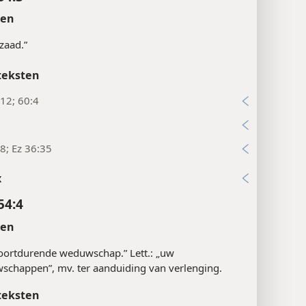
ten
„zaad.”
teksten
:12; 60:4
5
:8; Ez 36:35
x
54:4
ten
oortdurende weduwschap.” Lett.: „uw
chappen”, mv. ter aanduiding van verlenging.
teksten