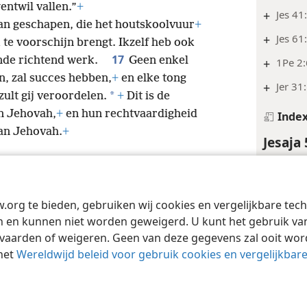
entwil vallen.”
+
+
Jes 41
an geschapen, die het houtskoolvuur
+
+
Jes 61
 te voorschijn brengt. Ikzelf heb ook
17
onde richtend werk.
Geen enkel
+
1Pe 2:
, zal succes hebben,
+
en elke tong
+
Jer 31
*
 zult gij veroordelen.
+
Dit is de
an Jehovah,
+
en hun rechtvaardigheid
Inde
van Jehovah.
+
Jesaja 
Voetno
*
„Grote
w.org te bieden, gebruiken wij cookies en vergelijkbare te
Tract Society of Pennsylvania
verhe
Gebruiksvoorwaarden
Privacybeleid
Priva
 en kunnen niet worden geweigerd. U kunt het gebruik van 
*
„Echtg
vaarden of weigeren. Geen van deze gegevens zal ooit wo
verhe
het
Wereldwijd beleid voor gebruik cookies en vergelijkbar
met „V
*
„De
G
ha·
ʼaʹ