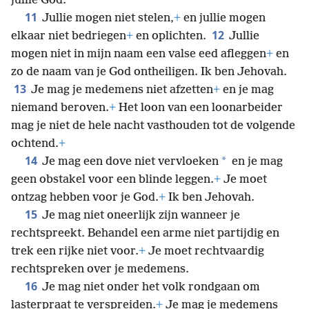
jullie God.
11
Jullie mogen niet stelen,
+
en jullie mogen
12
elkaar niet bedriegen
+
en oplichten.
Jullie
mogen niet in mijn naam een valse eed afleggen
+
en
zo de naam van je God ontheiligen. Ik ben Jehovah.
13
Je mag je medemens niet afzetten
+
en je mag
niemand beroven.
+
Het loon van een loonarbeider
mag je niet de hele nacht vasthouden tot de volgende
ochtend.
+
14
*
Je mag een dove niet vervloeken
en je mag
geen obstakel voor een blinde leggen.
+
Je moet
ontzag hebben voor je God.
+
Ik ben Jehovah.
15
Je mag niet oneerlijk zijn wanneer je
rechtspreekt. Behandel een arme niet partijdig en
trek een rijke niet voor.
+
Je moet rechtvaardig
rechtspreken over je medemens.
16
Je mag niet onder het volk rondgaan om
lasterpraat te verspreiden.
+
Je mag je medemens