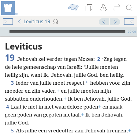
Leviticus 19
Audio Player
00:00
Leviticus
19
2
Jehovah zei verder tegen Mozes:
‘Zeg tegen
de hele gemeenschap van Israël: “Jullie moeten
heilig zijn, want ik, Jehovah, jullie God, ben heilig.
+
3
*
Ieder van jullie moet respect
hebben voor zijn
moeder en zijn vader,
+
en jullie moeten mijn
sabbatten onderhouden.
+
Ik ben Jehovah, jullie God.
4
Laat je niet in met waardeloze goden
+
en maak
geen goden van gegoten metaal.
+
Ik ben Jehovah,
jullie God.
5
Als jullie een vredeoffer aan Jehovah brengen,
+