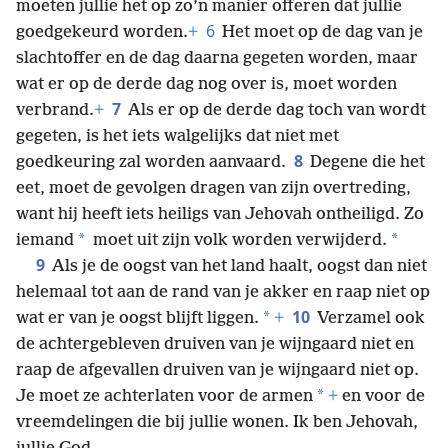
moeten jullie het op zo’n manier offeren dat jullie
6
goedgekeurd worden.
+
Het moet op de dag van je
slachtoffer en de dag daarna gegeten worden, maar
wat er op de derde dag nog over is, moet worden
7
verbrand.
+
Als er op de derde dag toch van wordt
gegeten, is het iets walgelijks dat niet met
8
goedkeuring zal worden aanvaard.
Degene die het
eet, moet de gevolgen dragen van zijn overtreding,
want hij heeft iets heiligs van Jehovah ontheiligd. Zo
*
*
iemand
moet uit zijn volk worden verwijderd.
9
Als je de oogst van het land haalt, oogst dan niet
helemaal tot aan de rand van je akker en raap niet op
10
*
wat er van je oogst blijft liggen.
+
Verzamel ook
de achtergebleven druiven van je wijngaard niet en
raap de afgevallen druiven van je wijngaard niet op.
*
Je moet ze achterlaten voor de armen
+
en voor de
vreemdelingen die bij jullie wonen. Ik ben Jehovah,