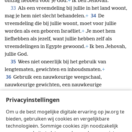
ontzag hebben voor je God.
+
Ik ben Jehovah.
33
Als een vreemdeling bij jullie in het land woont,
34
mag je hem niet slecht behandelen.
+
De
vreemdeling die bij jullie woont, moet voor jullie
worden als een geboren Israëliet.
+
Je moet hem
liefhebben als jezelf, want jullie hebben zelf als
vreemdelingen in Egypte gewoond.
+
Ik ben Jehovah,
jullie God.
35
Wees niet oneerlijk bij het gebruik van
lengtematen, gewichten en inhoudsmaten.
+
36
Gebruik een nauwkeurige weegschaal,
nauwkeurige gewichten, een nauwkeurige
*
korenmaat en een nauwkeurige maatkan.
+
Ik ben
Privacyinstellingen
Jehovah, jullie God, die jullie uit Egypte heeft geleid.
37
Houd je aan al mijn voorschriften en aan al mijn
Om u de best mogelijke digitale ervaring op jw.org te
rechterlijke beslissingen en leef ernaar.
+
Ik ben
bieden, gebruiken wij cookies en vergelijkbare
Jehovah.”’
technologieën. Sommige cookies zijn noodzakelijk