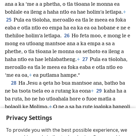
ana a ka ’me a a phetha, o tla tšoana le monna ea
bohlale ea ileng a haha ntlo ea hae holim’a letlapa.
+
25
Pula ea tšoloha, meroallo ea tla le meea ea foka
eaba e otla ntlo eo empa ha ea ka ea oa hobane e ne e
26
thehiloe holim’a letlapa.
Ho feta moo, e mong le e
mong ea utloang mantsoe ana a ka empa a sa a
phethe, o tla tšoana le monna oa sethoto ea ileng a
27
haha ntlo ea hae lehlabatheng.
+
Pula ea tšoloha,
meroallo ea tla le meea ea foka eaba e otla ntlo eo
’me ea oa,
+
ea putlama hampe.”
28
Ha Jesu a qeta ho bua mantsoe ana, batho ba
29
ne ba tsota tsela eo a rutang ka eona
+
kaha ha a
ba ruta, ho ne ho
utloahala hore o fuoe matla a
bolaoli ke Molimo.
+
O ne a sa ba rute joaloka bangoli
ba bona.
Privacy Settings
To provide you with the best possible experience, we