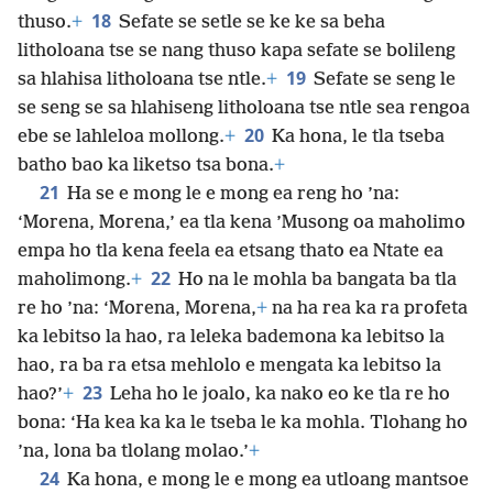
18
thuso.
+
Sefate se setle se ke ke sa beha
litholoana tse se nang thuso kapa sefate se bolileng
19
sa hlahisa litholoana tse ntle.
+
Sefate se seng le
se seng se sa hlahiseng litholoana tse ntle sea rengoa
20
ebe se lahleloa mollong.
+
Ka hona, le tla tseba
batho bao ka liketso tsa bona.
+
21
Ha se e mong le e mong ea reng ho ’na:
‘Morena, Morena,’ ea tla kena ’Musong oa maholimo
empa ho tla kena feela ea etsang thato ea Ntate ea
22
maholimong.
+
Ho na le mohla ba bangata ba tla
re ho ’na: ‘Morena, Morena,
+
na ha rea ka ra profeta
ka lebitso la hao, ra leleka bademona ka lebitso la
hao, ra ba ra etsa mehlolo e mengata ka lebitso la
23
hao?’
+
Leha ho le joalo, ka nako eo ke tla re ho
bona: ‘Ha kea ka ka le tseba le ka mohla. Tlohang ho
’na, lona ba tlolang molao.’
+
24
Ka hona, e mong le e mong ea utloang mantsoe