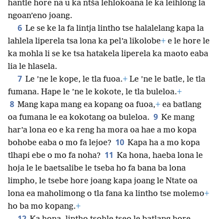
hantle hore na u ka ntša lehlokoana le ka leihlong la
ngoan’eno joang.
6
Le se ke la fa lintja lintho tse halalelang kapa la
lahlela liperela tsa lona ka pel’a likolobe
+
e le hore le
ka mohla li se ke tsa hatakela liperela ka maoto eaba
lia le hlasela.
7
Le ’ne le kope, le tla fuoa.
+
Le ’ne le batle, le tla
fumana. Hape le ’ne le kokote, le tla buleloa.
+
8
Mang kapa mang ea kopang oa fuoa,
+
ea batlang
9
oa fumana le ea kokotang oa buleloa.
Ke mang
har’a lona eo e ka reng ha mora oa hae a mo kopa
10
bohobe eaba o mo fa lejoe?
Kapa ha a mo kopa
11
tlhapi ebe o mo fa noha?
Ka hona, haeba lona le
hoja le le baetsalibe le tseba ho fa bana ba lona
limpho, le tsebe hore joang kapa joang le Ntate oa
lona ea maholimong o tla fana ka lintho tse molemo
+
ho ba mo kopang.
+
12