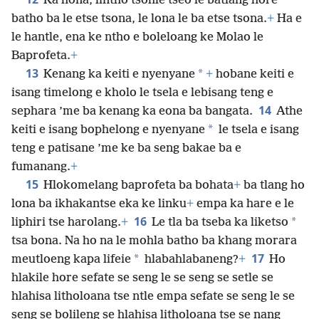
Ka hona, lintho tsohle tseo le batlang hore
batho ba le etse tsona, le lona le ba etse tsona.
+
Ha e
le hantle, ena ke ntho e boleloang ke Molao le
Baprofeta.
+
13
*
Kenang ka keiti e nyenyane
+
hobane keiti e
isang timelong e kholo le tsela e lebisang teng e
14
sephara ’me ba kenang ka eona ba bangata.
Athe
*
keiti e isang bophelong e nyenyane
le tsela e isang
teng e patisane ’me ke ba seng bakae ba e
fumanang.
+
15
Hlokomelang baprofeta ba bohata
+
ba tlang ho
lona ba ikhakantse eka ke linku
+
empa ka hare e le
16
*
liphiri tse harolang.
+
Le tla ba tseba ka liketso
tsa bona. Na ho na le mohla batho ba khang morara
17
*
meutloeng kapa lifeie
hlabahlabaneng?
+
Ho
hlakile hore sefate se seng le se seng se setle se
hlahisa litholoana tse ntle empa sefate se seng le se
seng se bolileng se hlahisa litholoana tse se nang