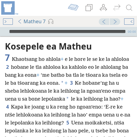
Matheu 7
Audio Player
00:00
Kosepele ea Matheu
7
Khaotsang ho ahlola
+
e le hore le se ke la ahloloa
2
hobane le tla ahloloa ka kahlolo eo le ahlolang ba
bang ka eona
+
’me batho ba tla le tšoara ka tsela eo
3
*
le ba tšoarang ka eona.
+
Ke hobane’ng ha u
sheba lehlokoana le ka leihlong la ngoan’eno empa
*
uena u sa bone lepolanka
le ka leihlong la hao?
+
4
Kapa ke joang u ka reng ho ngoan’eno: ‘E-re ke
ntše lehlokoana ka leihlong la hao’ empa uena u e-na
5
le lepolanka ka leihlong?
Uena moikaketsi, ntša
lepolanka le ka leihlong la hao pele, u tsebe ho bona