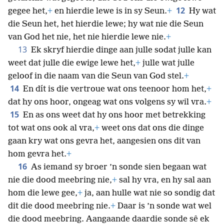
12
gegee het,
+
en hierdie lewe is in sy Seun.
+
Hy wat
die Seun het, het hierdie lewe; hy wat nie die Seun
van God het nie, het nie hierdie lewe nie.
+
13
Ek skryf hierdie dinge aan julle sodat julle kan
weet dat julle die ewige lewe het,
+
julle wat julle
geloof in die naam van die Seun van God stel.
+
14
En dít is die vertroue wat ons teenoor hom het,
+
dat hy ons hoor, ongeag wat ons volgens sy wil vra.
+
15
En as ons weet dat hy ons hoor met betrekking
tot wat ons ook al vra,
+
weet ons dat ons die dinge
gaan kry wat ons gevra het, aangesien ons dit van
hom gevra het.
+
16
As iemand sy broer ’n sonde sien begaan wat
nie die dood meebring nie,
+
sal hy vra, en hy sal aan
hom die lewe gee,
+
ja, aan hulle wat nie so sondig dat
dit die dood meebring nie.
+
Daar is ’n sonde wat wel
die dood meebring. Aangaande daardie sonde sê ek