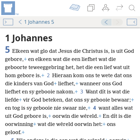
1 Johannes 5
1 Johannes
5
Elkeen wat glo dat Jesus die Christus is, is uit God
gebore,
+
en elkeen wat die een liefhet wat die
geboorte teweeggebring het, het die een lief wat uit
2
hom gebore is.
+
Hieraan kom ons te wete dat ons
die kinders van God
+
liefhet,
+
wanneer ons God
3
liefhet en sy gebooie nakom.
+
Want dít is wat die
liefde
+
vir God beteken, dat ons sy gebooie bewaar;
+
4
en tog is sy gebooie nie swaar nie,
+
want alles wat
uit God gebore is,
+
oorwin die wêreld.
+
En dít is die
oorwinning
+
wat die wêreld oorwin het:
+
ons
geloof.
+