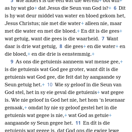
5
Wie anders is die een wat die wêreld
+
oorwin
+
6
as hy wat glo
+
dat Jesus die Seun van God is?
+
Dit
is hy wat deur middel van water en bloed gekom het,
Jesus Christus; nie met die water
+
alleen nie, maar
met die water en met die bloed.
+
En dit is die gees
+
7
wat getuig, want die gees is die waarheid.
Want
8
daar is drie wat getuig,
die gees
+
en die water
+
en
die bloed,
+
en die drie is eenstemmig.
+
9
As ons die getuienis aanneem wat mense gee,
+
is die getuienis wat God gee groter, want dít is die
getuienis wat God gee, die feit dat hy aangaande sy
10
Seun getuig het.
+
Wie sy geloof in die Seun van
God stel, het in sy eie geval die getuienis
+
wat gegee
is. Wie nie geloof in God het nie, het hom ’n leuenaar
gemaak,
+
omdat hy nie sy geloof gestel het in die
getuienis wat gegee is nie,
+
wat God as getuie
+
11
aangaande sy Seun gegee het.
En dít is die
getuienis wat gegee is, dat God ons die ewige lewe