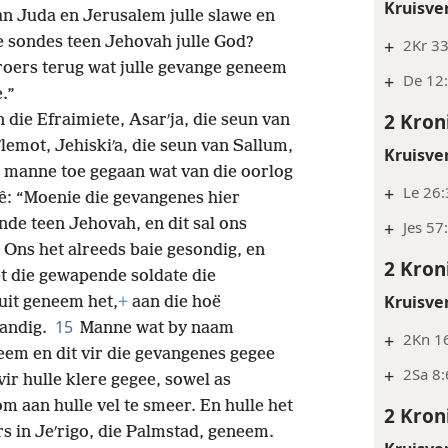
Kruisve
an Juda en Jerusalem julle slawe en
e sondes teen Jehovah julle God?
+
2Kr 33
broers terug wat julle gevange geneem
+
De 12
.”
2 Kron
 die Efraimiete, Asarʹja, die seun van
ʹlemot, Jehiskiʹa, die seun van Sallum,
Kruisve
e manne toe gegaan wat van die oorlog
+
Le 26
sê: “Moenie die gevangenes hier
sonde teen Jehovah, en dit sal ons
+
Jes 57
 Ons het alreeds baie gesondig, en
2 Kron
t die gewapende soldate die
Kruisve
uit geneem het,
+
aan die hoë
15
handig.
Manne wat by naam
+
2Kn 16
neem en dit vir die gevangenes gegee
+
2Sa 8:
vir hulle klere gegee, sowel as
om aan hulle vel te smeer. En hulle het
2 Kron
s in Jeʹrigo, die Palmstad, geneem.