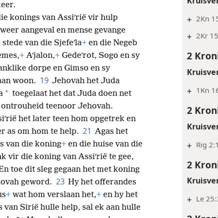
Kruisve
eer.
ie konings van Assiʹrië vir hulp
+
2Kn 15
 weer aangeval en mense gevange
+
2Kr 15
 stede van die Sjefeʹla
+
en die Negeb
2 Kron
emes,
+
Aʹjalon,
+
Gedeʹrot, Sogo en sy
anklike dorpe en Gimso en sy
Kruisve
19
gaan woon.
Jehovah het Juda
+
1Kn 16
*
a
toegelaat het dat Juda doen net
oot ontrouheid teenoor Jehovah.
2 Kron
iʹrië het later teen hom opgetrek en
Kruisve
21
r as om hom te help.
Agas het
+
Rig 2:
is van die koning
+
en die huise van die
vir die koning van Assiʹrië te gee,
2 Kron
En toe dit sleg gegaan het met koning
Kruisve
23
ehovah geword.
Hy het offerandes
us
+
wat hom verslaan het,
+
en hy het
+
Le 25:
van Sirië hulle help, sal ek aan hulle