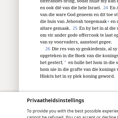
offerandes bring, sodat hulle my kan 
24
en ook dié van die hele Israel.
En 
van die ware God geneem en dit toe s
die huis van Jehovah toegemaak
+
en 
25
altare gemaak.
En hy het in al di
om vir ander gode offerrook te laat o
van sy voorvaders, aanstoot gegee.
26
Die res van sy geskiedenis, al sy
opgeteken in die Boek van die koning
*
het gesterf,
en hulle het hom in die 
hom nie in die grafte van die konings 
Hiskiʹa het in sy plek koning geword.
Privaatheidsinstellings
Copyright
© 2026 Watch Tower Bible and Tract
To provide you with the best possible experi
cannot be refused. You can accept or decline 