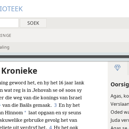
LIOTEEK
RINGE
aling
 Kronieke
ing geword het, en hy het 16 jaar lank
Oorsig
n wat reg is in Jehovah se oë soos sy
Agas, k
er die weg van die konings van Israel
Verslaan
3
+
van die Baäls gemaak.
En hy het
Oded wa
*
van Hinnom
laat opgaan en sy seuns
Juda ve
skuwelike gebruike gevolg het van
4
Agas se
liete uit verdryf het.
Hy het ook