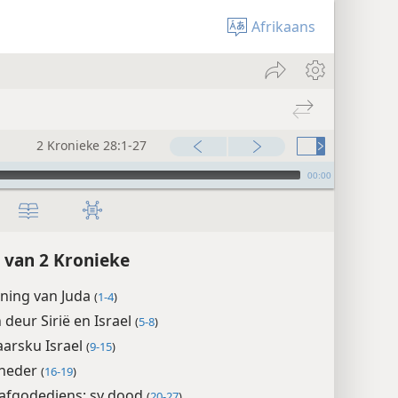
Afrikaans
2 Kronieke 28:1-27
00:00
 van 2 Kronieke
oning van Juda
(
1-4
)
 deur Sirië en Israel
(
5-8
)
arsku Israel
(
9-15
)
rneder
(
16-19
)
 afgodediens; sy dood
(
20-27
)