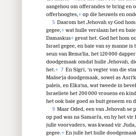
aangehou om offerandes te bring en of
offerhoogtes,
+
op die heuwels en ond
5
Daarom het Jehovah sy God hom i
gegee,
+
wat hulle verslaan het en ba
Damaskus
+
gevat het. God het hom oo
Israel gegee, en baie van sy manne i
seun van Remaʹlia, het 120 000 dappe
doodgemaak omdat hulle Jehovah, die
7
het.
+
En Sigri, ’n vegter van die st
Maäseʹja doodgemaak, sowel as Asriʹk
paleis, en Elkaʹna, wat tweede in bev
Israeliete het 200 000 vrouens en ki
het ook baie goed as buit geneem en d
9
Maar Oded, een van Jehovah se p
op pad was na Samariʹa, en hy het vir 
julle voorvaders, was kwaad vir Juda,
gegee.
+
En julle het
hulle doodgemaak