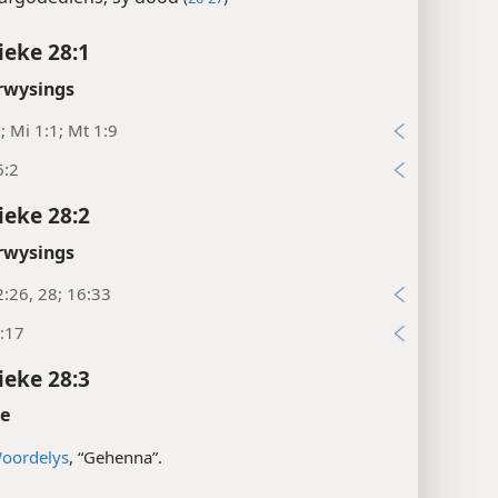
ieke 28:1
rwysings
; Mi 1:1; Mt 1:9
6:2
ieke 28:2
rwysings
:26, 28; 16:33
:17
ieke 28:3
te
oordelys
, “Gehenna”.