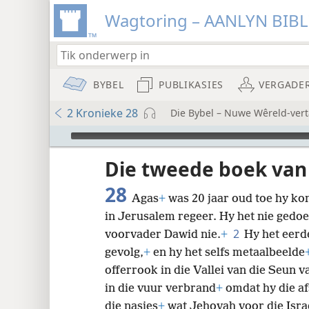
Wagtoring – AANLYN BIB
BYBEL
PUBLIKASIES
VERGADE
2 Kronieke 28
Die Bybel – Nuwe Wêreld-vert
Audio Player
Die tweede boek van
28
Agas
+
was 20 jaar oud toe hy kon
in Jerusalem regeer. Hy het nie gedoe
8
2
voorvader Dawid nie.
+
Hy het eerd
gevolg,
+
en hy het selfs metaalbeelde
16
offerrook in die Vallei van die Seun 
in die vuur verbrand
+
omdat hy die af
24
die nasies
+
wat Jehovah voor die Israe