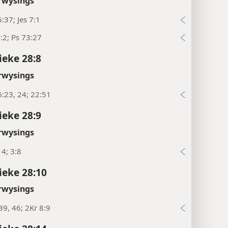
rwysings
:37; Jes 7:1
:2; Ps 73:27
ieke 28:8
rwysings
:23, 24; 22:51
ieke 28:9
rwysings
14; 3:8
ieke 28:10
rwysings
39, 46; 2Kr 8:9