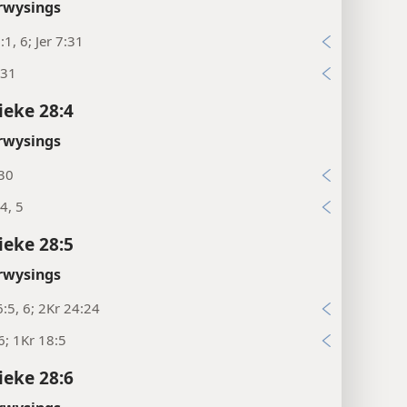
rwysings
:1, 6; Jer 7:31
:31
ieke 28:4
rwysings
:30
:4, 5
ieke 28:5
rwysings
:5, 6; 2Kr 24:24
6; 1Kr 18:5
ieke 28:6