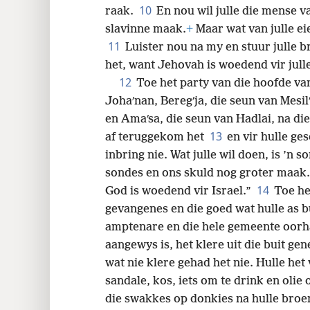
10
raak.
En nou wil julle die mense v
slavinne maak.
+
Maar wat van julle ei
11
Luister nou na my en stuur julle 
het, want Jehovah is woedend vir julle
12
Toe het party van die hoofde van
Johaʹnan, Beregʹja, die seun van Mesil
en Amaʹsa, die seun van Hadlai, na di
13
af teruggekom het
en vir hulle ge
inbring nie. Wat julle wil doen, is ’n 
sondes en ons skuld nog groter maak.
14
God is woedend vir Israel.”
Toe he
gevangenes en die goed wat hulle as b
amptenare en die hele gemeente oor
aangewys is, het klere uit die buit ge
wat nie klere gehad het nie. Hulle het 
sandale, kos, iets om te drink en olie 
die swakkes op donkies na hulle broer