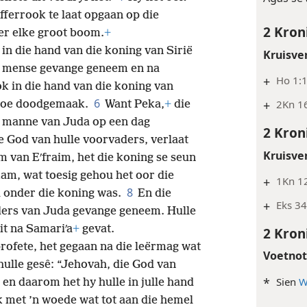
ferrook te laat opgaan op die
2 Kron
er elke groot boom.
+
n die hand van die koning van Sirië
Kruisve
ie mense gevange geneem en na
+
Ho 1:1
k in die hand van die koning van
6
+
2Kn 1
s toe doodgemaak.
Want Peka,
+
die
r manne van Juda op een dag
2 Kron
 God van hulle voorvaders, verlaat
Kruisve
am van Eʹfraim, het die koning se seun
am, wat toesig gehou het oor die
+
1Kn 12
8
el onder die koning was.
En die
+
Eks 34
nders van Juda gevange geneem. Hulle
it na Samariʹa
+
gevat.
2 Kron
rofete, het gegaan na die leërmag wat
Voetno
hulle gesê: “Jehovah, die God van
*
Sien
W
 en daarom het hy hulle in julle hand
 met ’n woede wat tot aan die hemel