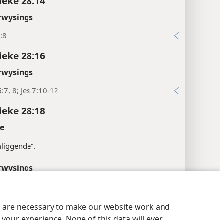
ieke 28:14
rwysings
:8
ieke 28:16
rwysings
:7, 8; Jes 7:10-12
ieke 28:18
te
liggende”.
rwysings
:1, 6
aatheidsinstellings
Meld aan
JW.ORG
6:10
es are necessary to make our website work and
your experience. None of this data will ever