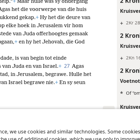
2 Kron
help.”
+
Maar hulle was sy ondergang
Agas het die voorwerpe van die huis
Kruisve
tukkend gekap.
+
Hy het die deure van
+
2Kr 28
op elke hoek in Jerusalem vir hom
e stede van Juda offerhoogtes gemaak
2 Kron
pgaan,
+
en hy het Jehovah, die God
Kruisve
+
2Kn 16
 dade, is van begin tot einde
27
s van Juda en van
Israel.
+
Agas
2 Kron
stad, in Jerusalem, begrawe. Hulle het
Voetno
van Israel begrawe nie.
+
En sy seun
*
Of “om
Kruisve
+
2Kr 26
 Society of Pennsylvania
Gebruiksvoorwaardes
Privaatheidsbeleid
Priv
+
2Kr 2
ence, we use cookies and similar technologies. Some cooki
the use of additional cookies, which we use only to improve 