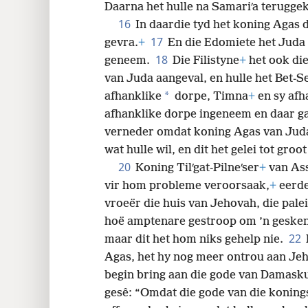
Daarna het hulle na Samariʹa teruggek
16
In daardie tyd het koning Agas d
17
gevra.
+
En die Edomiete het Juda
18
geneem.
Die Filistyne
+
het ook die
van Juda aangeval, en hulle het Bet-S
*
afhanklike
dorpe, Timna
+
en sy afh
afhanklike dorpe ingeneem en daar 
verneder omdat koning Agas van Jud
wat hulle wil, en dit het gelei tot gr
20
Koning Tilʹgat-Pilneʹser
+
van Ass
vir hom probleme veroorsaak,
+
eerde
vroeër die huis van Jehovah, die pale
hoë amptenare gestroop om ’n geskenk 
22
maar dit het hom niks gehelp nie.
Agas, het hy nog meer ontrou aan J
begin bring aan die gode van Damask
gesê: “Omdat die gode van die konings 