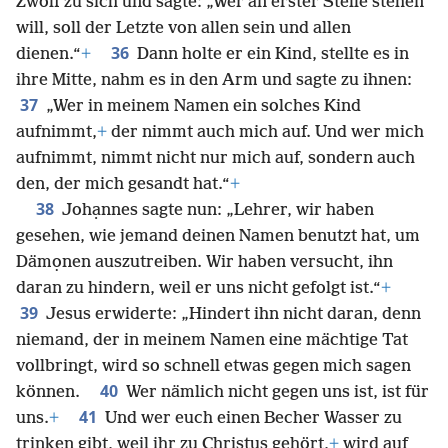
Zwölf zu sich und sagte: „Wer an erster Stelle stehen
will, soll der Letzte von allen sein und allen
36
dienen.“
+
Dann holte er ein Kind, stellte es in
ihre Mitte, nahm es in den Arm und sagte zu ihnen:
37
„Wer in meinem Namen ein solches Kind
aufnimmt,
+
der nimmt auch mich auf. Und wer mich
aufnimmt, nimmt nicht nur mich auf, sondern auch
den, der mich gesandt hat.“
+
38
Johạnnes sagte nun: „Lehrer, wir haben
gesehen, wie jemand deinen Namen benutzt hat, um
Dämọnen auszutreiben. Wir haben versucht, ihn
daran zu hindern, weil er uns nicht gefolgt ist.“
+
39
Jesus erwiderte: „Hindert ihn nicht daran, denn
niemand, der in meinem Namen eine mächtige Tat
vollbringt, wird so schnell etwas gegen mich sagen
40
können.
Wer nämlich nicht gegen uns ist, ist für
41
uns.
+
Und wer euch einen Becher Wasser zu
trinken gibt, weil ihr zu Christus gehört,
+
wird auf