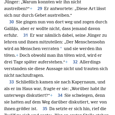
Jünger: „Warum konnten wir ihn nicht
29
austreiben?“
+
Er antwortete: „Diese Art lässt
sich nur durch Gebet austreiben.“
30
Sie gingen nun von dort weg und zogen durch
Galilạ̈a, aber er wollte nicht, dass jemand davon
31
erfuhr.
Er war nämlich dabei, seine Jünger zu
lehren und ihnen mitzuteilen: „Der Menschensohn
*
wird an Menschen verraten
und sie werden ihn
töten.
+
Doch obwohl man ihn töten wird, wird er
32
drei Tage später auferstehen.“
+
Allerdings
verstanden sie diese Aussage nicht und trauten sich
nicht nachzufragen.
33
Schließlich kamen sie nach Kapẹrnaum, und
als er im Haus war, fragte er sie: „Worüber habt ihr
34
unterwegs diskutiert?“
+
Sie schwiegen, denn
sie hatten auf dem Weg darüber diskutiert, wer von
35
ihnen größer ist.
Da setzte er sich hin, rief die