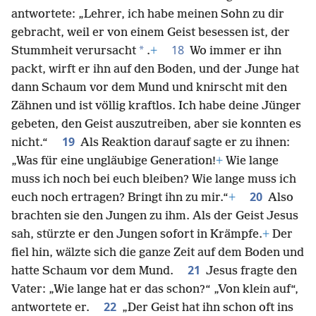
antwortete: „Lehrer, ich habe meinen Sohn zu dir
gebracht, weil er von einem Geist besessen ist, der
18
*
Stummheit verursacht
.
+
Wo immer er ihn
packt, wirft er ihn auf den Boden, und der Junge hat
dann Schaum vor dem Mund und knirscht mit den
Zähnen und ist völlig kraftlos. Ich habe deine Jünger
gebeten, den Geist auszutreiben, aber sie konnten es
19
nicht.“
Als Reaktion darauf sagte er zu ihnen:
„Was für eine ungläubige Generation!
+
Wie lange
muss ich noch bei euch bleiben? Wie lange muss ich
20
euch noch ertragen? Bringt ihn zu mir.“
+
Also
brachten sie den Jungen zu ihm. Als der Geist Jesus
sah, stürzte er den Jungen sofort in Krämpfe.
+
Der
fiel hin, wälzte sich die ganze Zeit auf dem Boden und
21
hatte Schaum vor dem Mund.
Jesus fragte den
Vater: „Wie lange hat er das schon?“ „Von klein auf“,
22
antwortete er.
„Der Geist hat ihn schon oft ins