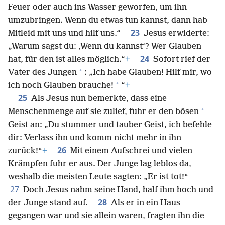
Feuer oder auch ins Wasser geworfen, um ihn
umzubringen. Wenn du etwas tun kannst, dann hab
23
Mitleid mit uns und hilf uns.“
Jesus erwiderte:
„Warum sagst du: ‚Wenn du kannst‘? Wer Glauben
24
hat, für den ist alles möglich.“
+
Sofort rief der
*
Vater des Jungen
: „Ich habe Glauben! Hilf mir, wo
*
ich noch Glauben brauche!
“
+
25
Als Jesus nun bemerkte, dass eine
*
Menschenmenge auf sie zulief, fuhr er den bösen
Geist an: „Du stummer und tauber Geist, ich befehle
dir: Verlass ihn und komm nicht mehr in ihn
26
zurück!“
+
Mit einem Aufschrei und vielen
Krämpfen fuhr er aus. Der Junge lag leblos da,
weshalb die meisten Leute sagten: „Er ist tot!“
27
Doch Jesus nahm seine Hand, half ihm hoch und
28
der Junge stand auf.
Als er in ein Haus
gegangen war und sie allein waren, fragten ihn die