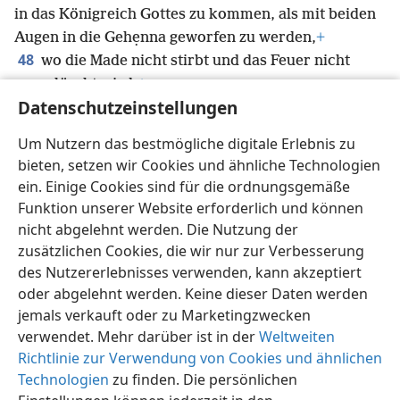
in das Königreich Gottes zu kommen, als mit beiden
Augen in die Gehẹnna geworfen zu werden,
+
48
wo die Made nicht stirbt und das Feuer nicht
ausgelöscht wird.
+
Datenschutzeinstellungen
49
Denn jeder muss mit Feuer gesalzen
50
werden.
+
Salz ist gut, aber wenn es jemals
Um Nutzern das bestmögliche digitale Erlebnis zu
seinen Salzgehalt verliert, wie will man dann seine
bieten, setzen wir Cookies und ähnliche Technologien
Würzkraft wiederherstellen?
+
Habt Salz in euch
+
ein. Einige Cookies sind für die ordnungsgemäße
und haltet Frieden untereinander.“
+
Funktion unserer Website erforderlich und können
nicht abgelehnt werden. Die Nutzung der
zusätzlichen Cookies, die wir nur zur Verbesserung
des Nutzererlebnisses verwenden, kann akzeptiert
oder abgelehnt werden. Keine dieser Daten werden
Deutsch
Teilen
Einstellungen
jemals verkauft oder zu Marketingzwecken
Copyright
© 2026 Watch Tower Bible and Tract Society of Pennsylvania
verwendet. Mehr darüber ist in der
Weltweiten
Nutzungsbedingungen
Datenschutzerklärung
Datenschutzeinstellungen
Anmelden
JW.ORG
Richtlinie zur Verwendung von Cookies und ähnlichen
Technologien
zu finden. Die persönlichen