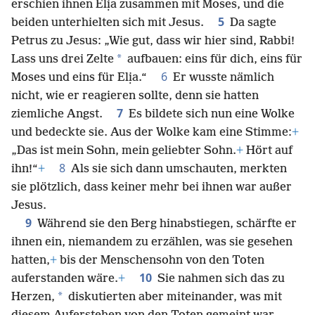
erschien ihnen Elịa zusammen mit Moses, und die
5
beiden unterhielten sich mit Jesus.
Da sagte
Petrus zu Jesus: „Wie gut, dass wir hier sind, Rabbi!
*
Lass uns drei Zelte
aufbauen: eins für dich, eins für
6
Moses und eins für Elịa.“
Er wusste nämlich
nicht, wie er reagieren sollte, denn sie hatten
7
ziemliche Angst.
Es bildete sich nun eine Wolke
und bedeckte sie. Aus der Wolke kam eine Stimme:
+
„Das ist mein Sohn, mein geliebter Sohn.
+
Hört auf
8
ihn!“
+
Als sie sich dann umschauten, merkten
sie plötzlich, dass keiner mehr bei ihnen war außer
Jesus.
9
Während sie den Berg hinabstiegen, schärfte er
ihnen ein, niemandem zu erzählen, was sie gesehen
hatten,
+
bis der Menschensohn von den Toten
10
auferstanden wäre.
+
Sie nahmen sich das zu
*
Herzen,
diskutierten aber miteinander, was mit