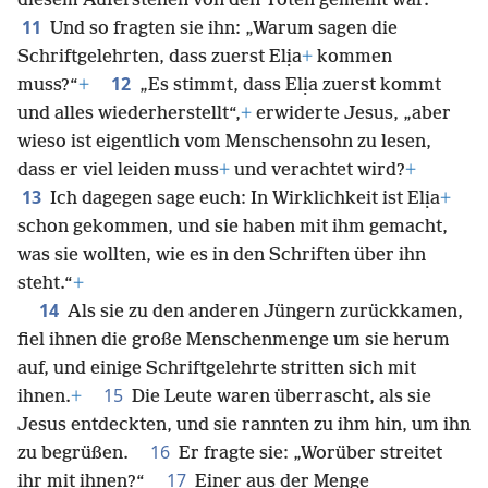
diesem Auferstehen von den Toten gemeint war.
11
Und so fragten sie ihn: „Warum sagen die
Schriftgelehrten, dass zuerst Elịa
+
kommen
12
muss?“
+
„Es stimmt, dass Elịa zuerst kommt
und alles wiederherstellt“,
+
erwiderte Jesus, „aber
wieso ist eigentlich vom Menschensohn zu lesen,
dass er viel leiden muss
+
und verachtet wird?
+
13
Ich dagegen sage euch: In Wirklichkeit ist Elịa
+
schon gekommen, und sie haben mit ihm gemacht,
was sie wollten, wie es in den Schriften über ihn
steht.“
+
14
Als sie zu den anderen Jüngern zurückkamen,
fiel ihnen die große Menschenmenge um sie herum
auf, und einige Schriftgelehrte stritten sich mit
15
ihnen.
+
Die Leute waren überrascht, als sie
Jesus entdeckten, und sie rannten zu ihm hin, um ihn
16
zu begrüßen.
Er fragte sie: „Worüber streitet
17
ihr mit ihnen?“
Einer aus der Menge