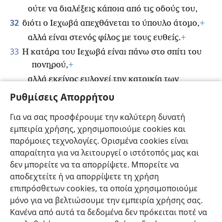
ούτε να διαλέξεις κάποια από τις οδούς του,
32
διότι ο Ιεχωβά απεχθάνεται το ύπουλο άτομο,
+
αλλά είναι στενός φίλος με τους ευθείς.
+
33
Η κατάρα του Ιεχωβά είναι πάνω στο σπίτι του
πονηρού,
+
αλλά εκείνος ευλογεί την κατοικία των
δικαίων.
+
Ρυθμίσεις Απορρήτου
34
Διότι περιπαίζει τους χλευαστές,
+
Για να σας προσφέρουμε την καλύτερη δυνατή
αλλά δείχνει εύνοια στους πράους.
+
εμπειρία χρήσης, χρησιμοποιούμε cookies και
35
Οι σοφοί θα κληρονομήσουν τιμή,
παρόμοιες τεχνολογίες. Ορισμένα cookies είναι
αλλά οι ανόητοι δοξάζουν την ατίμωση.
+
απαραίτητα για να λειτουργεί ο ιστότοπός μας και
δεν μπορείτε να τα απορρίψετε. Μπορείτε να
αποδεχτείτε ή να απορρίψετε τη χρήση
επιπρόσθετων cookies, τα οποία χρησιμοποιούμε
μόνο για να βελτιώσουμε την εμπειρία χρήσης σας.
Ελληνική
Κοινή Χρήση
Προτιμήσεις
Κανένα από αυτά τα δεδομένα δεν πρόκειται ποτέ να
Copyright
© 2026 Watch Tower Bible and Tract Society of Pennsylvania