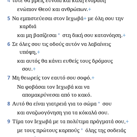
4
τότε θα βρεις εύνοια και καλή ενόραση
ενώπιον Θεού και ανθρώπων.
+
5
Να εμπιστεύεσαι στον Ιεχωβά
+
με όλη σου την
καρδιά
*
και μη βασίζεσαι
στη δική σου κατανόηση.
+
6
Σε όλες σου τις οδούς αυτόν να λαβαίνεις
υπόψη,
+
και αυτός θα κάνει ευθείς τους δρόμους
σου.
+
7
Μη θεωρείς τον εαυτό σου σοφό.
+
Να φοβάσαι τον Ιεχωβά και να
απομακρύνεσαι από το κακό.
8
*
Αυτό θα είναι γιατρειά για το σώμα
σου
και αναζωογόνηση για τα κόκαλά σου.
9
Τίμα τον Ιεχωβά με τα πολύτιμα πράγματά σου,
+
*
με τους πρώτους καρπούς
όλης της σοδειάς