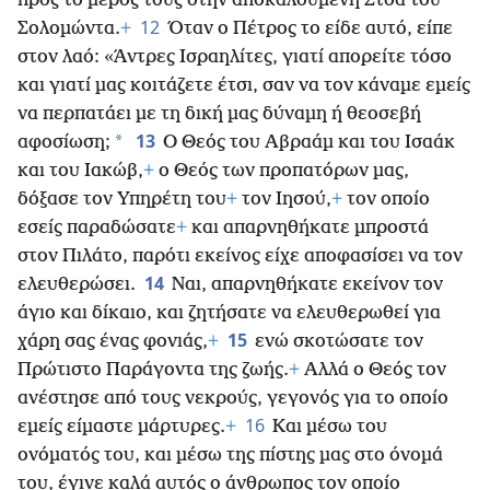
προς το μέρος τους στην αποκαλούμενη Στοά του
12
Σολομώντα.
+
Όταν ο Πέτρος το είδε αυτό, είπε
στον λαό: «Άντρες Ισραηλίτες, γιατί απορείτε τόσο
και γιατί μας κοιτάζετε έτσι, σαν να τον κάναμε εμείς
να περπατάει με τη δική μας δύναμη ή θεοσεβή
13
*
αφοσίωση;
Ο Θεός του Αβραάμ και του Ισαάκ
και του Ιακώβ,
+
ο Θεός των προπατόρων μας,
δόξασε τον Υπηρέτη του
+
τον Ιησού,
+
τον οποίο
εσείς παραδώσατε
+
και απαρνηθήκατε μπροστά
στον Πιλάτο, παρότι εκείνος είχε αποφασίσει να τον
14
ελευθερώσει.
Ναι, απαρνηθήκατε εκείνον τον
άγιο και δίκαιο, και ζητήσατε να ελευθερωθεί για
15
χάρη σας ένας φονιάς,
+
ενώ σκοτώσατε τον
Πρώτιστο Παράγοντα της ζωής.
+
Αλλά ο Θεός τον
ανέστησε από τους νεκρούς, γεγονός για το οποίο
16
εμείς είμαστε μάρτυρες.
+
Και μέσω του
ονόματός του, και μέσω της πίστης μας στο όνομά
του, έγινε καλά αυτός ο άνθρωπος τον οποίο