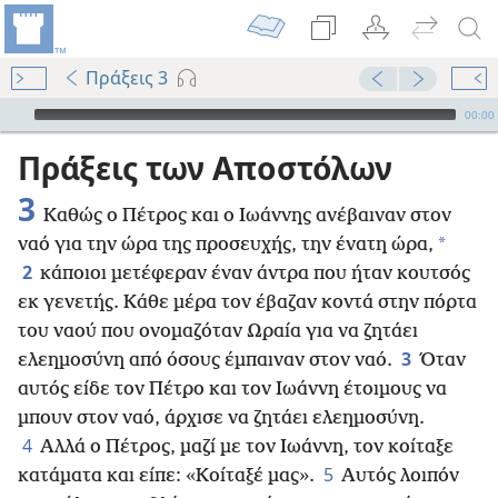
Πράξεις 3
Audio Player
00:00
Πράξεις των Αποστόλων
3
Καθώς ο Πέτρος και ο Ιωάννης ανέβαιναν στον
*
ναό για την ώρα της προσευχής, την ένατη ώρα,
2
κάποιοι μετέφεραν έναν άντρα που ήταν κουτσός
εκ γενετής. Κάθε μέρα τον έβαζαν κοντά στην πόρτα
του ναού που ονομαζόταν Ωραία για να ζητάει
3
ελεημοσύνη από όσους έμπαιναν στον ναό.
Όταν
αυτός είδε τον Πέτρο και τον Ιωάννη έτοιμους να
μπουν στον ναό, άρχισε να ζητάει ελεημοσύνη.
4
Αλλά ο Πέτρος, μαζί με τον Ιωάννη, τον κοίταξε
5
κατάματα και είπε: «Κοίταξέ μας».
Αυτός λοιπόν