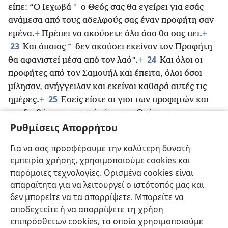
*
είπε: “Ο Ιεχωβά
ο Θεός σας θα εγείρει για εσάς
ανάμεσα από τους αδελφούς σας έναν προφήτη σαν
εμένα.
+
Πρέπει να ακούσετε όλα όσα θα σας πει.
+
23
*
Και όποιος
δεν ακούσει εκείνον τον Προφήτη
24
θα αφανιστεί μέσα από τον λαό”.
+
Και όλοι οι
προφήτες από τον Σαμουήλ και έπειτα, όλοι όσοι
μίλησαν, ανήγγειλαν και εκείνοι καθαρά αυτές τις
25
ημέρες.
+
Εσείς είστε οι γιοι των προφητών και
της διαθήκης την οποία έκανε ο Θεός με τους
Ρυθμίσεις Απορρήτου
προπάτορές σας,
+
λέγοντας στον Αβραάμ: “Και
*
μέσω του απογόνου σου
θα ευλογηθούν όλες οι
Για να σας προσφέρουμε την καλύτερη δυνατή
26
οικογένειες της γης”.
+
Ο Θεός, αφού ανέστησε
εμπειρία χρήσης, χρησιμοποιούμε cookies και
τον Υπηρέτη του, τον έστειλε πρώτα σε εσάς
+
για να
παρόμοιες τεχνολογίες. Ορισμένα cookies είναι
σας ευλογήσει απομακρύνοντας τον καθέναν σας
απαραίτητα για να λειτουργεί ο ιστότοπός μας και
από τις πονηρές σας πράξεις».
δεν μπορείτε να τα απορρίψετε. Μπορείτε να
αποδεχτείτε ή να απορρίψετε τη χρήση
επιπρόσθετων cookies, τα οποία χρησιμοποιούμε