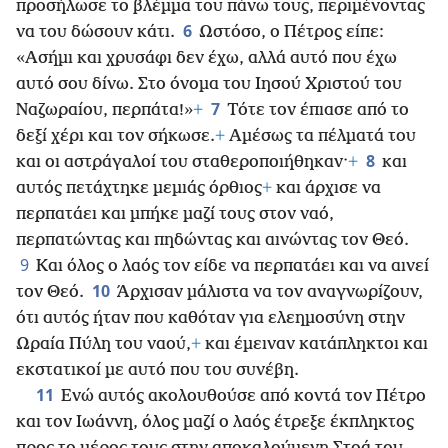
προσήλωσε το βλέμμα του πάνω τους, περιμένοντας
6
να του δώσουν κάτι.
Ωστόσο, ο Πέτρος είπε:
«Ασήμι και χρυσάφι δεν έχω, αλλά αυτό που έχω
αυτό σου δίνω. Στο όνομα του Ιησού Χριστού του
7
Ναζωραίου, περπάτα!»
+
Τότε τον έπιασε από το
δεξί χέρι και τον σήκωσε.
+
Αμέσως τα πέλματά του
8
και οι αστράγαλοί του σταθεροποιήθηκαν·
+
και
αυτός πετάχτηκε μεμιάς όρθιος
+
και άρχισε να
περπατάει και μπήκε μαζί τους στον ναό,
περπατώντας και πηδώντας και αινώντας τον Θεό.
9
Και όλος ο λαός τον είδε να περπατάει και να αινεί
10
τον Θεό.
Άρχισαν μάλιστα να τον αναγνωρίζουν,
ότι αυτός ήταν που καθόταν για ελεημοσύνη στην
Ωραία Πύλη του ναού,
+
και έμειναν κατάπληκτοι και
εκστατικοί με αυτό που του συνέβη.
11
Ενώ αυτός ακολουθούσε από κοντά τον Πέτρο
και τον Ιωάννη, όλος μαζί ο λαός έτρεξε έκπληκτος