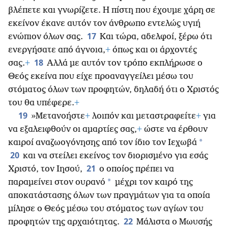
βλέπετε και γνωρίζετε. Η πίστη που έχουμε χάρη σε
εκείνον έκανε αυτόν τον άνθρωπο εντελώς υγιή
17
ενώπιον όλων σας.
Και τώρα, αδελφοί, ξέρω ότι
ενεργήσατε από άγνοια,
+
όπως και οι άρχοντές
18
σας.
+
Αλλά με αυτόν τον τρόπο εκπλήρωσε ο
Θεός εκείνα που είχε προαναγγείλει μέσω του
στόματος όλων των προφητών, δηλαδή ότι ο Χριστός
του θα υπέφερε.
+
19
»Μετανοήστε
+
λοιπόν και μεταστραφείτε
+
για
να εξαλειφθούν οι αμαρτίες σας,
+
ώστε να έρθουν
*
καιροί αναζωογόνησης από τον ίδιο τον Ιεχωβά
20
και να στείλει εκείνος τον διορισμένο για εσάς
21
Χριστό, τον Ιησού,
ο οποίος πρέπει να
*
παραμείνει στον ουρανό
μέχρι τον καιρό της
αποκατάστασης όλων των πραγμάτων για τα οποία
μίλησε ο Θεός μέσω του στόματος των αγίων του
22
προφητών της αρχαιότητας.
Μάλιστα ο Μωυσής