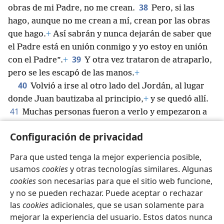
38
obras de mi Padre, no me crean.
Pero, si las
hago, aunque no me crean a mí, crean por las obras
que hago.
+
Así sabrán y nunca dejarán de saber que
el Padre está en unión conmigo y yo estoy en unión
39
con el Padre”.
+
Y otra vez trataron de atraparlo,
pero se les escapó de las manos.
+
40
Volvió a irse al otro lado del Jordán, al lugar
donde Juan bautizaba al principio,
+
y se quedó allí.
41
Muchas personas fueron a verlo y empezaron a
*
decir: “Juan no hizo ni un solo milagro,
pero todo
Configuración de privacidad
lo que Juan dijo acerca de este hombre era
42
verdad”.
+
Y muchos allí pusieron su fe en Jesús.
Para que usted tenga la mejor experiencia posible,
usamos
cookies
y otras tecnologías similares. Algunas
cookies
son necesarias para que el sitio web funcione,
y no se pueden rechazar. Puede aceptar o rechazar
Español
Compartir
Configuración
las
cookies
adicionales, que se usan solamente para
mejorar la experiencia del usuario. Estos datos nunca
Copyright
© 2026 Watch Tower Bible and Tract Society of Pennsylvania