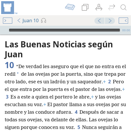
Juan 10
Audio Player
00:00
Las Buenas Noticias según
Juan
10
“De verdad les aseguro que el que no entra en el
*
redil
de las ovejas por la puerta, sino que trepa por
2
otro lado, ese es un ladrón y un saqueador.
+
Pero
el que entra por la puerta es el pastor de las ovejas.
+
3
Es a este a quien el portero le abre,
+
y las ovejas
escuchan su voz.
+
El pastor llama a sus ovejas por su
4
nombre y las conduce afuera.
Después de sacar a
todas sus ovejas, va delante de ellas. Las ovejas lo
5
siguen porque conocen su voz.
Nunca seguirán a