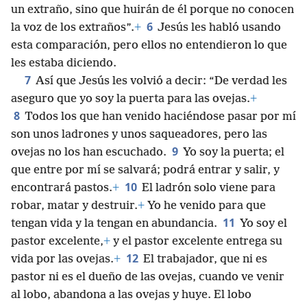
un extraño, sino que huirán de él porque no conocen
6
la voz de los extraños”.
+
Jesús les habló usando
esta comparación, pero ellos no entendieron lo que
les estaba diciendo.
7
Así que Jesús les volvió a decir: “De verdad les
aseguro que yo soy la puerta para las ovejas.
+
8
Todos los que han venido haciéndose pasar por mí
son unos ladrones y unos saqueadores, pero las
9
ovejas no los han escuchado.
Yo soy la puerta; el
que entre por mí se salvará; podrá entrar y salir, y
10
encontrará pastos.
+
El ladrón solo viene para
robar, matar y destruir.
+
Yo he venido para que
11
tengan vida y la tengan en abundancia.
Yo soy el
pastor excelente,
+
y el pastor excelente entrega su
12
vida por las ovejas.
+
El trabajador, que ni es
pastor ni es el dueño de las ovejas, cuando ve venir
al lobo, abandona a las ovejas y huye. El lobo