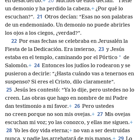
20
en desacuerdo.
+
Muchos de ellos decían: “Tiene
un demonio y ha perdido la cabeza.
+
¿Por qué lo
21
escuchan?”.
Otros decían: “Esas no son palabras
de un endemoniado. Un demonio no puede abrirles
los ojos a los ciegos, ¿verdad?”.
22
Por esas fechas se celebraba en Jerusalén la
23
Fiesta de la Dedicación. Era invierno,
y Jesús
*
estaba en el templo, caminando por el Pórtico
de
24
Salomón.
+
Entonces los judíos lo rodearon y se
pusieron a decirle: “¿Hasta cuándo vas a tenernos en
suspenso? Si eres el Cristo, dilo claramente”.
25
Jesús les contestó: “Ya lo dije, pero ustedes no lo
creen. Las obras que hago en nombre de mi Padre
26
dan testimonio a mi favor.
+
Pero ustedes
27
no creen porque no son mis ovejas.
+
Mis ovejas
escuchan mi voz; yo las conozco, y ellas me siguen.
+
28
Yo les doy vida eterna;
+
no van a ser destruidas
29
nunca, y nadie las arrebatará de mis manos.
+
Lo