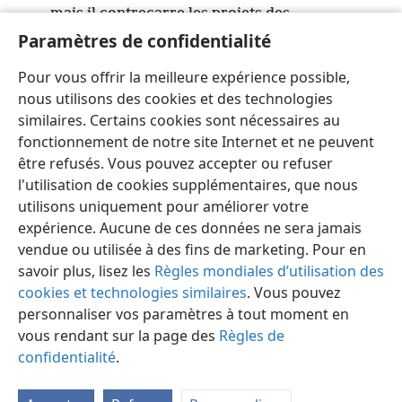
mais il contrecarre les projets des
*
méchants
+
.
Paramètres de confidentialité
10
Jéhovah sera Roi pour toujours
+
,
Pour vous offrir la meilleure expérience possible,
ton Dieu, ô Sion, de génération en génération.
nous utilisons des cookies et des technologies
*
Louez Jah
!
similaires. Certains cookies sont nécessaires au
fonctionnement de notre site Internet et ne peuvent
être refusés. Vous pouvez accepter ou refuser
l'utilisation de cookies supplémentaires, que nous
utilisons uniquement pour améliorer votre
Français
Partager
Préférences
expérience. Aucune de ces données ne sera jamais
Copyright
© 2026 Watch Tower Bible and Tract Society of Pennsylvania
vendue ou utilisée à des fins de marketing. Pour en
Conditions d’utilisation
Règles de confidentialité
savoir plus, lisez les
Règles mondiales d’utilisation des
Paramètres de confidentialité
Se connecter
JW.ORG
cookies et technologies similaires
. Vous pouvez
personnaliser vos paramètres à tout moment en
vous rendant sur la page des
Règles de
confidentialité
.