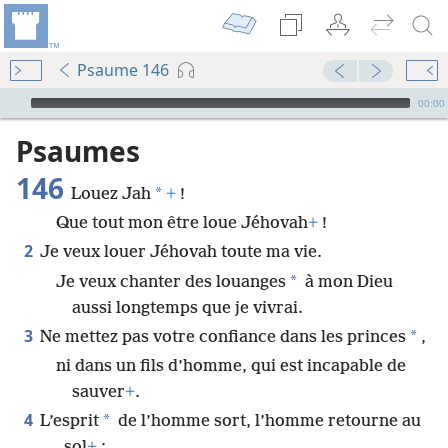
Psaume 146
Audio Player
00:00
Psaumes
146
*
Louez Jah
+
!
Que tout mon être loue Jéhovah
+
!
2
Je veux louer Jéhovah toute ma vie.
*
Je veux chanter des louanges
à mon Dieu
aussi longtemps que je vivrai.
3
*
Ne mettez pas votre confiance dans les princes
,
ni dans un fils d’homme, qui est incapable de
sauver
+
.
4
*
L’esprit
de l’homme sort, l’homme retourne au
sol
+
;