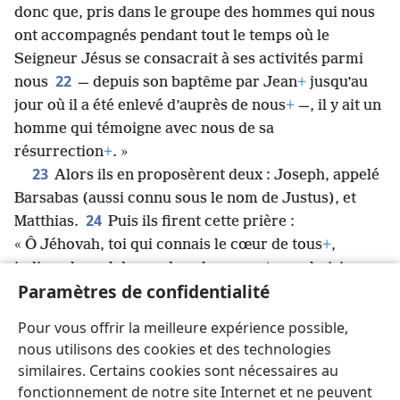
donc que, pris dans le groupe des hommes qui nous
ont accompagnés pendant tout le temps où le
Seigneur Jésus se consacrait à ses activités parmi
22
nous
— depuis son baptême par Jean
+
jusqu’au
jour où il a été enlevé d’auprès de nous
+
—, il y ait un
homme qui témoigne avec nous de sa
résurrection
+
. »
23
Alors ils en proposèrent deux : Joseph, appelé
Barsabas (aussi connu sous le nom de Justus), et
24
Matthias.
Puis ils firent cette prière :
« Ô Jéhovah, toi qui connais le cœur de tous
+
,
indique lequel de ces deux hommes tu as choisi
Paramètres de confidentialité
25
pour recevoir ce ministère et apostolat, et
prendre la place que Judas a abandonnée pour s’en
Pour vous offrir la meilleure expérience possible,
26
aller vers la place qui est la sienne
+
. »
Ils tirèrent
nous utilisons des cookies et des technologies
au sort
+
, et le sort désigna Matthias, qui fut alors
similaires. Certains cookies sont nécessaires au
ajouté aux 11 apôtres.
fonctionnement de notre site Internet et ne peuvent