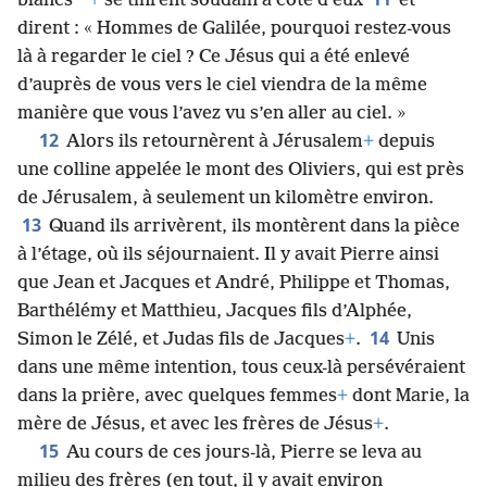
*
blancs
+
se tinrent soudain à côté d’eux
et
dirent : « Hommes de Galilée, pourquoi restez-vous
là à regarder le ciel ? Ce Jésus qui a été enlevé
d’auprès de vous vers le ciel viendra de la même
manière que vous l’avez vu s’en aller au ciel. »
12
Alors ils retournèrent à Jérusalem
+
depuis
une colline appelée le mont des Oliviers, qui est près
de Jérusalem, à seulement un kilomètre environ.
13
Quand ils arrivèrent, ils montèrent dans la pièce
à l’étage, où ils séjournaient. Il y avait Pierre ainsi
que Jean et Jacques et André, Philippe et Thomas,
Barthélémy et Matthieu, Jacques fils d’Alphée,
14
Simon le Zélé, et Judas fils de Jacques
+
.
Unis
dans une même intention, tous ceux-là persévéraient
dans la prière, avec quelques femmes
+
dont Marie, la
mère de Jésus, et avec les frères de Jésus
+
.
15
Au cours de ces jours-là, Pierre se leva au
milieu des frères (en tout, il y avait environ