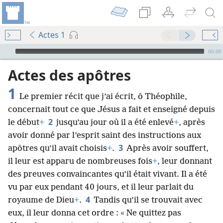
Actes 1
Audio Player
00:00
Actes des apôtres
1
Le premier récit que j’ai écrit, ô Théophile,
concernait tout ce que Jésus a fait et enseigné depuis
2
le début
+
jusqu’au jour où il a été enlevé
+
, après
avoir donné par l’esprit saint des instructions aux
3
apôtres qu’il avait choisis
+
.
Après avoir souffert,
il leur est apparu de nombreuses fois
+
, leur donnant
des preuves convaincantes qu’il était vivant. Il a été
vu par eux pendant 40 jours, et il leur parlait du
4
royaume de Dieu
+
.
Tandis qu’il se trouvait avec
eux, il leur donna cet ordre : « Ne quittez pas