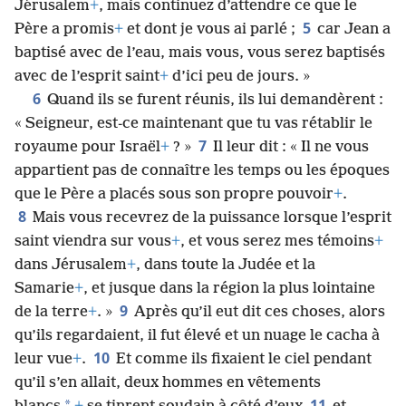
Jérusalem
+
, mais continuez d’attendre ce que le
5
Père a promis
+
et dont je vous ai parlé ;
car Jean a
baptisé avec de l’eau, mais vous, vous serez baptisés
avec de l’esprit saint
+
d’ici peu de jours. »
6
Quand ils se furent réunis, ils lui demandèrent :
« Seigneur, est-ce maintenant que tu vas rétablir le
7
royaume pour Israël
+
? »
Il leur dit : « Il ne vous
appartient pas de connaître les temps ou les époques
que le Père a placés sous son propre pouvoir
+
.
8
Mais vous recevrez de la puissance lorsque l’esprit
saint viendra sur vous
+
, et vous serez mes témoins
+
dans Jérusalem
+
, dans toute la Judée et la
Samarie
+
, et jusque dans la région la plus lointaine
9
de la terre
+
. »
Après qu’il eut dit ces choses, alors
qu’ils regardaient, il fut élevé et un nuage le cacha à
10
leur vue
+
.
Et comme ils fixaient le ciel pendant
qu’il s’en allait, deux hommes en vêtements
11