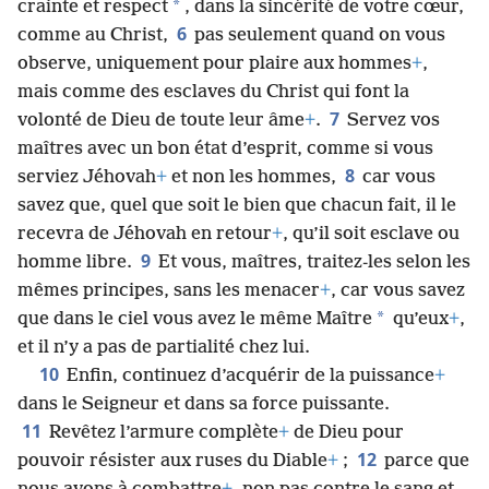
*
crainte et respect
, dans la sincérité de votre cœur,
6
comme au Christ,
pas seulement quand on vous
observe, uniquement pour plaire aux hommes
+
,
mais comme des esclaves du Christ qui font la
7
volonté de Dieu de toute leur âme
+
.
Servez vos
maîtres avec un bon état d’esprit, comme si vous
8
serviez Jéhovah
+
et non les hommes,
car vous
savez que, quel que soit le bien que chacun fait, il le
recevra de Jéhovah en retour
+
, qu’il soit esclave ou
9
homme libre.
Et vous, maîtres, traitez-​les selon les
mêmes principes, sans les menacer
+
, car vous savez
*
que dans le ciel vous avez le même Maître
qu’eux
+
,
et il n’y a pas de partialité chez lui.
10
Enfin, continuez d’acquérir de la puissance
+
dans le Seigneur et dans sa force puissante.
11
Revêtez l’armure complète
+
de Dieu pour
12
pouvoir résister aux ruses du Diable
+
;
parce que