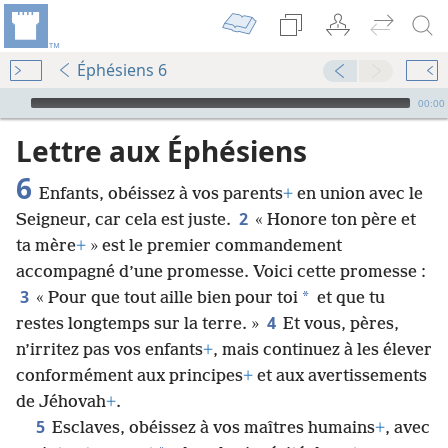
Éphésiens 6
Audio Player
00:00
Lettre aux Éphésiens
6
Enfants, obéissez à vos parents
+
en union avec le
2
Seigneur, car cela est juste.
« Honore ton père et
ta mère
+
» est le premier commandement
accompagné d’une promesse. Voici cette promesse :
3
*
« Pour que tout aille bien pour toi
et que tu
4
restes longtemps sur la terre. »
Et vous, pères,
n’irritez pas vos enfants
+
, mais continuez à les élever
conformément aux principes
+
et aux avertissements
de Jéhovah
+
.
5
Esclaves, obéissez à vos maîtres humains
+
, avec