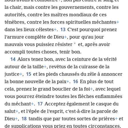
nous avons à combattre
+
, non pas contre le sang et
la chair, mais contre les gouvernements, contre les
autorités, contre les maîtres mondiaux de ces
ténèbres, contre les forces spirituelles méchantes
+
13
dans les lieux célestes
+
.
C’est pourquoi prenez
l’armure complète de Dieu
+
, pour qu’au jour
*
mauvais vous puissiez résister
et, après avoir
accompli toutes choses, tenir bon.
14
Alors tenez bon, avec la ceinture de la vérité
autour de la taille
+
, revêtus de la cuirasse de la
15
justice
+
,
et les pieds chaussés du zèle à annoncer
16
la bonne nouvelle de la paix
+
.
En plus de tout
cela, prenez le grand bouclier de la foi
+
, avec lequel
vous pourrez éteindre toutes les flèches enflammées
17
du méchant
+
.
Acceptez également le casque du
salut
+
, et l’épée de l’esprit, c’est-à-dire la parole de
18
Dieu
+
,
tandis que par toutes sortes de prières
+
et
de supplications vous priez en toutes circonstances,