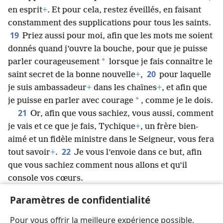
en esprit
+
. Et pour cela, restez éveillés, en faisant
constamment des supplications pour tous les saints.
19
Priez aussi pour moi, afin que les mots me soient
donnés quand j’ouvre la bouche, pour que je puisse
*
parler courageusement
lorsque je fais connaître le
20
saint secret de la bonne nouvelle
+
,
pour laquelle
je suis ambassadeur
+
dans les chaînes
+
, et afin que
*
je puisse en parler avec courage
, comme je le dois.
21
Or, afin que vous sachiez, vous aussi, comment
je vais et ce que je fais, Tychique
+
, un frère bien-
aimé et un fidèle ministre dans le Seigneur, vous fera
22
tout savoir
+
.
Je vous l’envoie dans ce but, afin
que vous sachiez comment nous allons et qu’il
console vos cœurs.
23
Que les frères reçoivent de Dieu le Père et du
Paramètres de confidentialité
Seigneur Jésus Christ la paix ainsi que l’amour
24
accompagné de la foi.
Que la faveur imméritée
Pour vous offrir la meilleure expérience possible,