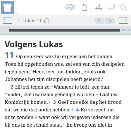
Lukas 11
Audio Player
00:00
Volgens Lukas
11
Op een keer was hij ergens aan het bidden.
Toen hij opgehouden was, zei een van zijn discipelen
tegen hem: ‘Heer, leer ons bidden, zoals ook
Johannes het zijn discipelen heeft geleerd.’
2
Hij zei tegen ze: ‘Wanneer je bidt, zeg dan:
“Vader, laat uw naam geheiligd worden.
+
Laat uw
3
Koninkrijk komen.
+
Geef ons elke dag het brood
4
dat we die dag nodig hebben.
+
En vergeef ons
onze zonden,
+
want ook wij vergeven iedereen die
bij ons in de schuld staat.
+
En breng ons niet in