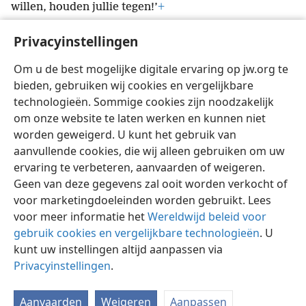
willen, houden jullie tegen!’
+
53
Toen hij daar wegging, begonnen de
Privacyinstellingen
schriftgeleerden en de farizeeën het hem heel
moeilijk te maken en hem met nog meer vragen te
Om u de best mogelijke digitale ervaring op jw.org te
54
bestoken.
Ze waren eropuit hem op zijn woorden
bieden, gebruiken wij cookies en vergelijkbare
te vangen.
+
technologieën. Sommige cookies zijn noodzakelijk
om onze website te laten werken en kunnen niet
worden geweigerd. U kunt het gebruik van
aanvullende cookies, die wij alleen gebruiken om uw
ervaring te verbeteren, aanvaarden of weigeren.
Nederlands
Delen
Instellingen
Geen van deze gegevens zal ooit worden verkocht of
Copyright
© 2026 Watch Tower Bible and Tract Society of Pennsylvania
voor marketingdoeleinden worden gebruikt. Lees
Gebruiksvoorwaarden
Privacybeleid
Privacyinstellingen
Inloggen
JW.ORG
voor meer informatie het
Wereldwijd beleid voor
gebruik cookies en vergelijkbare technologieën
. U
kunt uw instellingen altijd aanpassen via
Privacyinstellingen
.
Aanvaarden
Weigeren
Aanpassen