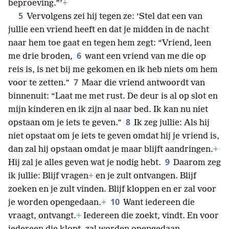
beproeving.”’
+
5
Vervolgens zei hij tegen ze: ‘Stel dat een van
jullie een vriend heeft en dat je midden in de nacht
naar hem toe gaat en tegen hem zegt: “Vriend, leen
6
me drie broden,
want een vriend van me die op
reis is, is net bij me gekomen en ik heb niets om hem
7
voor te zetten.”
Maar die vriend antwoordt van
binnenuit: “Laat me met rust. De deur is al op slot en
mijn kinderen en ik zijn al naar bed. Ik kan nu niet
8
opstaan om je iets te geven.”
Ik zeg jullie: Als hij
niet opstaat om je iets te geven omdat hij je vriend is,
dan zal hij opstaan omdat je maar blijft aandringen.
+
9
Hij zal je alles geven wat je nodig hebt.
Daarom zeg
ik jullie: Blijf vragen
+
en je zult ontvangen. Blijf
zoeken en je zult vinden. Blijf kloppen en er zal voor
10
je worden opengedaan.
+
Want iedereen die
vraagt, ontvangt.
+
Iedereen die zoekt, vindt. En voor