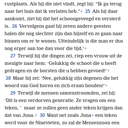
rustplaats. Als hij die niet vindt, zegt hij: “Ik ga terug
25
naar het huis dat ik verlaten heb.”
+
Als hij daar
aankomt, ziet hij dat het schoongeveegd en versierd
26
is.
Vervolgens gaat hij zeven andere geesten
halen die nog slechter zijn dan hijzelf en ze gaan naar
binnen om er te wonen. Uiteindelijk is die man er dus
nog erger aan toe dan voor die tijd.’
+
27
Terwijl hij die dingen zei, riep een vrouw uit de
menigte naar hem: ‘Gelukkig de schoot die u heeft
gedragen en de borsten die u hebben gevoed!’
+
28
Maar hij zei: ‘Nee, gelukkig zijn degenen die het
woord van God horen en zich eraan houden!’
+
29
Terwijl de mensen samenstroomden, zei hij:
‘Dit is een verdorven generatie. Ze vragen om een
*
teken,
maar ze zullen geen ander teken krijgen dan
30
dat van Jona.
+
Want net zoals Jona
+
een teken
werd voor de Ninevieten, zo zal de Mensenzoon een