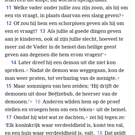
iedereen die klopt, zal worden opengedaan.
11
Welke vader onder jullie zou zijn zoon, als hij om
een vis vraagt, in plaats daarvan een slang geven?
+
12
Of zou hij hem een schorpioen geven als hij om
13
een ei vraagt?
Als jullie al goede dingen geven
aan je kinderen, ook al zijn jullie slecht, hoeveel te
meer zal de Vader in de hemel dan heilige geest
geven aan degenen die hem erom vragen!’
+
14
Later dreef hij een demon uit die niet kon
spreken.
+
Nadat de demon was weggegaan, kon de
man weer praten, tot verbazing van de menigte.
+
15
Maar sommigen van hen zeiden: ‘Hij drijft de
demonen uit door Beë̱lzebub, de heerser van de
16
demonen.’
+
Anderen wilden hem op de proef
stellen en vroegen hem om een teken
+
uit de hemel.
17
Omdat hij wist wat ze dachten,
+
zei hij tegen ze:
‘Elk koninkrijk waar verdeeldheid is, komt ten val,
18
en een huis waar verdeeldheid is, valt.
Dat geldt