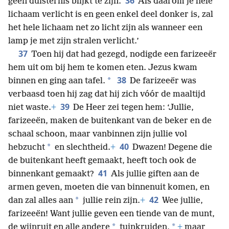
36
geen duisternis blijkt te zijn.
Als daarom je hele
lichaam verlicht is en geen enkel deel donker is, zal
het hele lichaam net zo licht zijn als wanneer een
lamp je met zijn stralen verlicht.’
37
Toen hij dat had gezegd, nodigde een farizeeër
hem uit om bij hem te komen eten. Jezus kwam
38
*
binnen en ging aan tafel.
De farizeeër was
verbaasd toen hij zag dat hij zich vóór de maaltijd
39
niet waste.
+
De Heer zei tegen hem: ‘Jullie,
farizeeën, maken de buitenkant van de beker en de
schaal schoon, maar vanbinnen zijn jullie vol
40
*
hebzucht
en slechtheid.
+
Dwazen! Degene die
de buitenkant heeft gemaakt, heeft toch ook de
41
binnenkant gemaakt?
Als jullie giften aan de
armen geven, moeten die van binnenuit komen, en
42
*
dan zal alles aan
jullie rein zijn.
+
Wee jullie,
farizeeën! Want jullie geven een tiende van de munt,
*
*
de wijnruit en alle andere
tuinkruiden,
+
maar