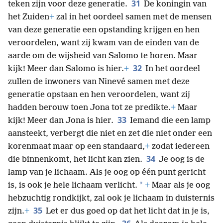
31
teken zijn voor deze generatie.
De koningin van
het Zuiden
+
zal in het oordeel samen met de mensen
van deze generatie een opstanding krijgen en hen
veroordelen, want zij kwam van de einden van de
aarde om de wijsheid van Salomo te horen. Maar
32
kijk! Meer dan Salomo is hier.
+
In het oordeel
zullen de inwoners van Ninevé samen met deze
generatie opstaan en hen veroordelen, want zij
hadden berouw toen Jona tot ze predikte.
+
Maar
33
kijk! Meer dan Jona is hier.
Iemand die een lamp
aansteekt, verbergt die niet en zet die niet onder een
korenmaat maar op een standaard,
+
zodat iedereen
34
die binnenkomt, het licht kan zien.
Je oog is de
lamp van je lichaam. Als je oog op één punt gericht
*
is, is ook je hele lichaam verlicht.
+
Maar als je oog
hebzuchtig rondkijkt, zal ook je lichaam in duisternis
35
zijn.
+
Let er dus goed op dat het licht dat in je is,