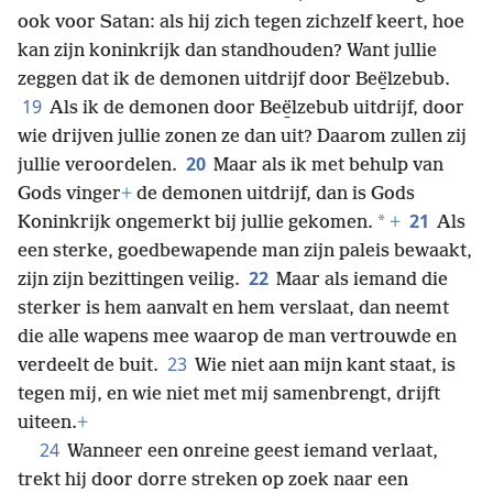
ook voor Satan: als hij zich tegen zichzelf keert, hoe
kan zijn koninkrijk dan standhouden? Want jullie
zeggen dat ik de demonen uitdrijf door Beë̱lzebub.
19
Als ik de demonen door Beë̱lzebub uitdrijf, door
wie drijven jullie zonen ze dan uit? Daarom zullen zij
20
jullie veroordelen.
Maar als ik met behulp van
Gods vinger
+
de demonen uitdrijf, dan is Gods
21
*
Koninkrijk ongemerkt bij jullie gekomen.
+
Als
een sterke, goedbewapende man zijn paleis bewaakt,
22
zijn zijn bezittingen veilig.
Maar als iemand die
sterker is hem aanvalt en hem verslaat, dan neemt
die alle wapens mee waarop de man vertrouwde en
23
verdeelt de buit.
Wie niet aan mijn kant staat, is
tegen mij, en wie niet met mij samenbrengt, drijft
uiteen.
+
24
Wanneer een onreine geest iemand verlaat,
trekt hij door dorre streken op zoek naar een