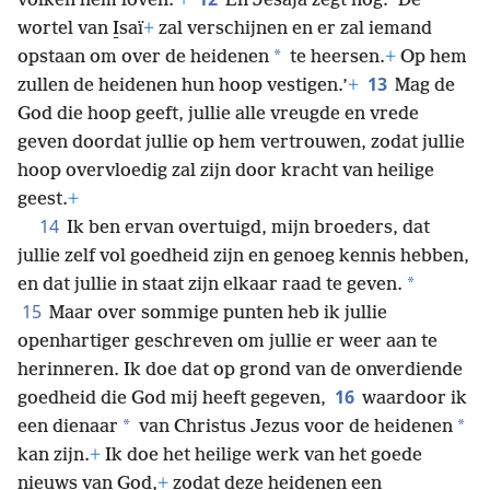
volken hem loven.’
+
En Jesaja zegt nog: ‘De
wortel van I̱saï
+
zal verschijnen en er zal iemand
*
opstaan om over de heidenen
te heersen.
+
Op hem
13
zullen de heidenen hun hoop vestigen.’
+
Mag de
God die hoop geeft, jullie alle vreugde en vrede
geven doordat jullie op hem vertrouwen, zodat jullie
hoop overvloedig zal zijn door kracht van heilige
geest.
+
14
Ik ben ervan overtuigd, mijn broeders, dat
jullie zelf vol goedheid zijn en genoeg kennis hebben,
*
en dat jullie in staat zijn elkaar raad te geven.
15
Maar over sommige punten heb ik jullie
openhartiger geschreven om jullie er weer aan te
herinneren. Ik doe dat op grond van de onverdiende
16
goedheid die God mij heeft gegeven,
waardoor ik
*
*
een dienaar
van Christus Jezus voor de heidenen
kan zijn.
+
Ik doe het heilige werk van het goede
nieuws van God,
+
zodat deze heidenen een