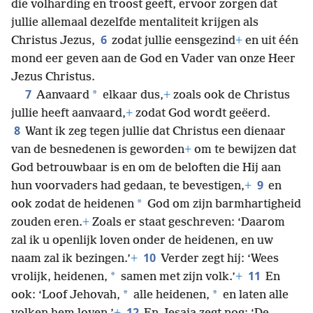
die volharding en troost geeft, ervoor zorgen dat
jullie allemaal dezelfde mentaliteit krijgen als
6
Christus Jezus,
zodat jullie eensgezind
+
en uit één
mond eer geven aan de God en Vader van onze Heer
Jezus Christus.
7
*
Aanvaard
elkaar dus,
+
zoals ook de Christus
jullie heeft aanvaard,
+
zodat God wordt geëerd.
8
Want ik zeg tegen jullie dat Christus een dienaar
van de besnedenen is geworden
+
om te bewijzen dat
God betrouwbaar is en om de beloften die Hij aan
9
hun voorvaders had gedaan, te bevestigen,
+
en
*
ook zodat de heidenen
God om zijn barmhartigheid
zouden eren.
+
Zoals er staat geschreven: ‘Daarom
zal ik u openlijk loven onder de heidenen, en uw
10
naam zal ik bezingen.’
+
Verder zegt hij: ‘Wees
11
*
vrolijk, heidenen,
samen met zijn volk.’
+
En
*
*
ook: ‘Loof Jehovah,
alle heidenen,
en laten alle
12