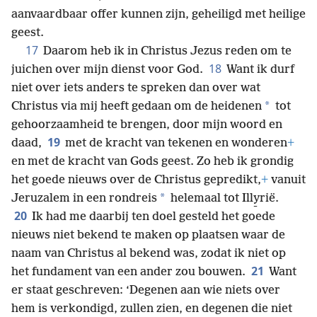
aanvaardbaar offer kunnen zijn, geheiligd met heilige
geest.
17
Daarom heb ik in Christus Jezus reden om te
18
juichen over mijn dienst voor God.
Want ik durf
niet over iets anders te spreken dan over wat
*
Christus via mij heeft gedaan om de heidenen
tot
gehoorzaamheid te brengen, door mijn woord en
19
daad,
met de kracht van tekenen en wonderen
+
en met de kracht van Gods geest. Zo heb ik grondig
het goede nieuws over de Christus gepredikt,
+
vanuit
*
Jeruzalem in een rondreis
helemaal tot Illy̱rië.
20
Ik had me daarbij ten doel gesteld het goede
nieuws niet bekend te maken op plaatsen waar de
naam van Christus al bekend was, zodat ik niet op
21
het fundament van een ander zou bouwen.
Want
er staat geschreven: ‘Degenen aan wie niets over
hem is verkondigd, zullen zien, en degenen die niet