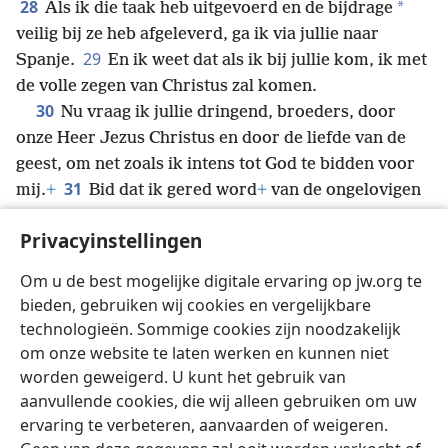
28
*
Als ik die taak heb uitgevoerd en de bijdrage
veilig bij ze heb afgeleverd, ga ik via jullie naar
29
Spanje.
En ik weet dat als ik bij jullie kom, ik met
de volle zegen van Christus zal komen.
30
Nu vraag ik jullie dringend, broeders, door
onze Heer Jezus Christus en door de liefde van de
geest, om net zoals ik intens tot God te bidden voor
31
mij.
+
Bid dat ik gered word
+
van de ongelovigen
*
in Judea en dat mijn hulp
voor Jeruzalem door de
Privacyinstellingen
32
heiligen gewaardeerd zal worden.
+
Dan kan ik,
als God het wil, vol vreugde bij jullie komen en
Om u de best mogelijke digitale ervaring op jw.org te
33
samen met jullie nieuwe kracht opdoen.
Mag de
bieden, gebruiken wij cookies en vergelijkbare
God die vrede geeft, met jullie zijn.
+
Amen.
technologieën. Sommige cookies zijn noodzakelijk
om onze website te laten werken en kunnen niet
worden geweigerd. U kunt het gebruik van
aanvullende cookies, die wij alleen gebruiken om uw
ervaring te verbeteren, aanvaarden of weigeren.
Nederlands
Delen
Instellingen