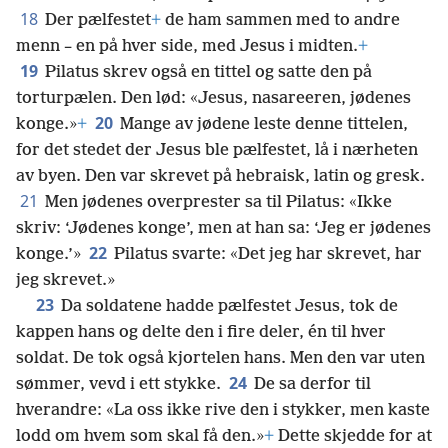
18
Der pælfestet
+
de ham sammen med to andre
menn – en på hver side, med Jesus i midten.
+
19
Pilatus skrev også en tittel og satte den på
torturpælen. Den lød: «Jesus, nasareeren, jødenes
20
konge.»
+
Mange av jødene leste denne tittelen,
for det stedet der Jesus ble pælfestet, lå i nærheten
av byen. Den var skrevet på hebraisk, latin og gresk.
21
Men jødenes overprester sa til Pilatus: «Ikke
skriv: ‘Jødenes konge’, men at han sa: ‘Jeg er jødenes
22
konge.’»
Pilatus svarte: «Det jeg har skrevet, har
jeg skrevet.»
23
Da soldatene hadde pælfestet Jesus, tok de
kappen hans og delte den i fire deler, én til hver
soldat. De tok også kjortelen hans. Men den var uten
24
sømmer, vevd i ett stykke.
De sa derfor til
hverandre: «La oss ikke rive den i stykker, men kaste
lodd om hvem som skal få den.»
+
Dette skjedde for at