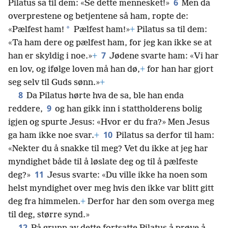
6
Pilatus sa til dem: «Se dette mennesket!»
Men da
overprestene og betjentene så ham, ropte de:
*
«Pælfest ham!
Pælfest ham!»
+
Pilatus sa til dem:
«Ta ham dere og pælfest ham, for jeg kan ikke se at
7
han er skyldig i noe.»
+
Jødene svarte ham: «Vi har
en lov, og ifølge loven må han dø,
+
for han har gjort
seg selv til Guds sønn.»
+
8
Da Pilatus hørte hva de sa, ble han enda
9
reddere,
og han gikk inn i stattholderens bolig
igjen og spurte Jesus: «Hvor er du fra?» Men Jesus
10
ga ham ikke noe svar.
+
Pilatus sa derfor til ham:
«Nekter du å snakke til meg? Vet du ikke at jeg har
myndighet både til å løslate deg og til å pælfeste
11
deg?»
Jesus svarte: «Du ville ikke ha noen som
helst myndighet over meg hvis den ikke var blitt gitt
deg fra himmelen.
+
Derfor har den som overga meg
til deg, større synd.»
12