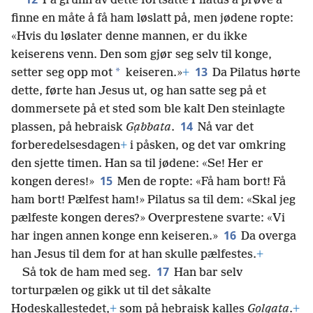
På grunn av dette fortsatte Pilatus å prøve å
finne en måte å få ham løslatt på, men jødene ropte:
«Hvis du løslater denne mannen, er du ikke
keiserens venn. Den som gjør seg selv til konge,
13
*
setter seg opp mot
keiseren.»
+
Da Pilatus hørte
dette, førte han Jesus ut, og han satte seg på et
dommersete på et sted som ble kalt Den steinlagte
14
plassen, på hebraisk
Gạbbata
.
Nå var det
forberedelsesdagen
+
i påsken, og det var omkring
den sjette timen. Han sa til jødene: «Se! Her er
15
kongen deres!»
Men de ropte: «Få ham bort! Få
ham bort! Pælfest ham!» Pilatus sa til dem: «Skal jeg
pælfeste kongen deres?» Overprestene svarte: «Vi
16
har ingen annen konge enn keiseren.»
Da overga
han Jesus til dem for at han skulle pælfestes.
+
17
Så tok de ham med seg.
Han bar selv
torturpælen og gikk ut til det såkalte
Hodeskallestedet,
+
som på hebraisk kalles
Gọlgata
.
+