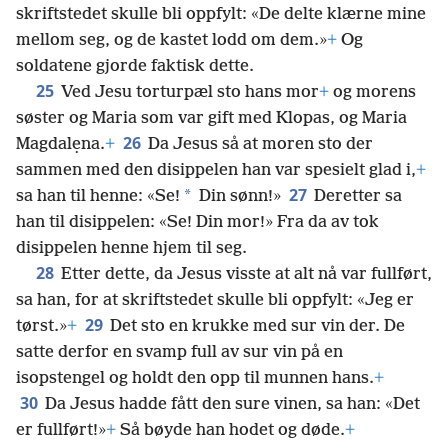
skriftstedet skulle bli oppfylt: «De delte klærne mine
mellom seg, og de kastet lodd om dem.»
+
Og
soldatene gjorde faktisk dette.
25
Ved Jesu torturpæl sto hans mor
+
og morens
søster og Maria som var gift med Klopas, og Maria
26
Magdalẹna.
+
Da Jesus så at moren sto der
sammen med den disippelen han var spesielt glad i,
+
27
*
sa han til henne: «Se!
Din sønn!»
Deretter sa
han til disippelen: «Se! Din mor!» Fra da av tok
disippelen henne hjem til seg.
28
Etter dette, da Jesus visste at alt nå var fullført,
sa han, for at skriftstedet skulle bli oppfylt: «Jeg er
29
tørst.»
+
Det sto en krukke med sur vin der. De
satte derfor en svamp full av sur vin på en
isopstengel og holdt den opp til munnen hans.
+
30
Da Jesus hadde fått den sure vinen, sa han: «Det
er fullført!»
+
Så bøyde han hodet og døde.
+