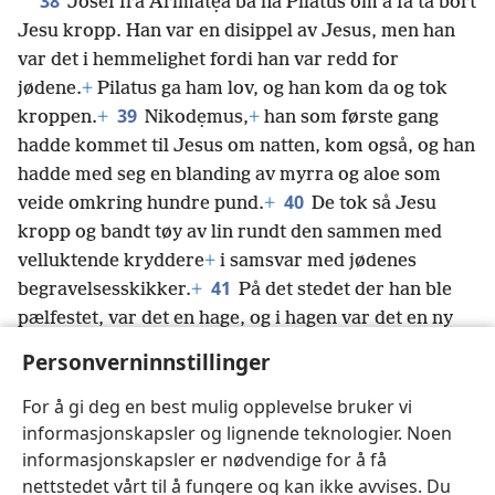
38
Josef fra Arimatẹa ba nå Pilatus om å få ta bort
Jesu kropp. Han var en disippel av Jesus, men han
var det i hemmelighet fordi han var redd for
jødene.
+
Pilatus ga ham lov, og han kom da og tok
39
kroppen.
+
Nikodẹmus,
+
han som første gang
hadde kommet til Jesus om natten, kom også, og han
hadde med seg en blanding av myrra og aloe som
40
veide omkring hundre pund.
+
De tok så Jesu
kropp og bandt tøy av lin rundt den sammen med
velluktende kryddere
+
i samsvar med jødenes
41
begravelsesskikker.
+
På det stedet der han ble
pælfestet, var det en hage, og i hagen var det en ny
42
grav
+
som ingen ennå var blitt lagt i.
Fordi det
Personverninnstillinger
var jødenes forberedelsesdag
+
og graven var like
ved, la de Jesus der.
For å gi deg en best mulig opplevelse bruker vi
informasjonskapsler og lignende teknologier. Noen
informasjonskapsler er nødvendige for å få
nettstedet vårt til å fungere og kan ikke avvises. Du