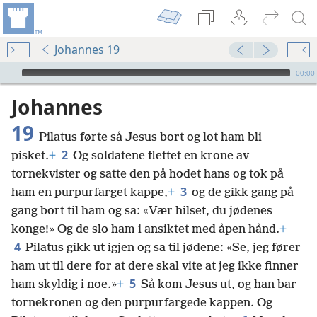
Johannes 19
Audio Player
00:00
Johannes
19
Pilatus førte så Jesus bort og lot ham bli
2
pisket.
+
Og soldatene flettet en krone av
tornekvister og satte den på hodet hans og tok på
3
ham en purpurfarget kappe,
+
og de gikk gang på
gang bort til ham og sa: «Vær hilset, du jødenes
konge!» Og de slo ham i ansiktet med åpen hånd.
+
4
Pilatus gikk ut igjen og sa til jødene: «Se, jeg fører
ham ut til dere for at dere skal vite at jeg ikke finner
5
ham skyldig i noe.»
+
Så kom Jesus ut, og han bar
tornekronen og den purpurfargede kappen. Og