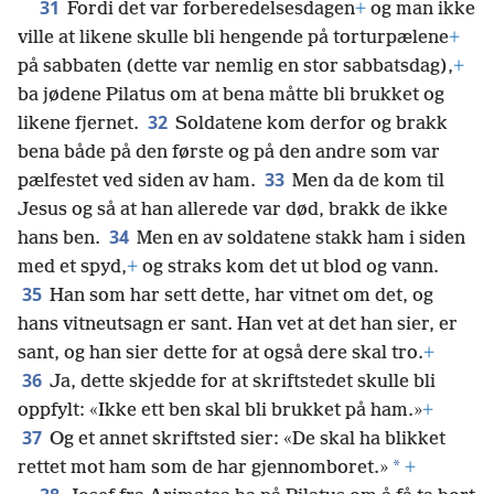
31
Fordi det var forberedelsesdagen
+
og man ikke
ville at likene skulle bli hengende på torturpælene
+
på sabbaten (dette var nemlig en stor sabbatsdag),
+
ba jødene Pilatus om at bena måtte bli brukket og
32
likene fjernet.
Soldatene kom derfor og brakk
bena både på den første og på den andre som var
33
pælfestet ved siden av ham.
Men da de kom til
Jesus og så at han allerede var død, brakk de ikke
34
hans ben.
Men en av soldatene stakk ham i siden
med et spyd,
+
og straks kom det ut blod og vann.
35
Han som har sett dette, har vitnet om det, og
hans vitneutsagn er sant. Han vet at det han sier, er
sant, og han sier dette for at også dere skal tro.
+
36
Ja, dette skjedde for at skriftstedet skulle bli
oppfylt: «Ikke ett ben skal bli brukket på ham.»
+
37
Og et annet skriftsted sier: «De skal ha blikket
*
rettet mot ham som de har gjennomboret.»
+