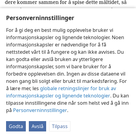
dere kommer sammen for å spise dette måltidet, så
34
vent på hverandre.
Hvis noen er sulten, så la ham
Personverninnstillinger
spise hjemme, for at dere ikke skal bli dømt når dere
kommer sammen.
+
Men de andre tingene vil jeg
For å gi deg en best mulig opplevelse bruker vi
ordne opp i når jeg kommer.
informasjonskapsler og lignende teknologier. Noen
informasjonskapsler er nødvendige for å få
nettstedet vårt til å fungere og kan ikke avvises. Du
kan godta eller avslå bruken av ytterligere
informasjonskapsler, som vi bare bruker for å
Norsk
Del
Innstillinger
forbedre opplevelsen din. Ingen av disse dataene vil
Copyright
© 2026 Watch Tower Bible and Tract Society of Pennsylvania
noen gang bli solgt eller brukt til markedsføring. For
Vilkår for bruk
Personvern
Personverninnstillinger
JW.ORG
Logg inn
å lære mer, les
globale retningslinjer for bruk av
informasjonskapsler og lignende teknologier
. Du kan
tilpasse innstillingene dine når som helst ved å gå inn
på
Personverninnstillinger
.
Godta
Avslå
Tilpass