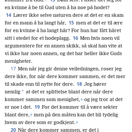
kommer fra Gud.
+
Døm selv: Passer det seg for
en kvinne å be til Gud uten å ha noe på hodet?
14
Lærer ikke selve naturen dere at det er en skam
15
for en mann å ha langt hår,
men at det er til ære
for en kvinne å ha langt hår? For hun har fått håret
16
sitt i stedet for et hodeplagg.
Men hvis noen vil
argumentere for en annen skikk, så skal han vite at
vi ikke har noen annen, og det har heller ikke Guds
menigheter.
17
Men når jeg gir denne veiledningen, roser jeg
dere ikke, for når dere kommer sammen, er det mer
18
til skade enn til nytte for dere.
Jeg hører
*
nemlig
at det er splittelse blant dere når dere
kommer sammen som menighet,
+
og jeg tror at det
19
er noe i det.
For det kommer til å være sekter
blant dere,
+
men på den måten kan det bli tydelig
hvem av dere som er godkjent.
+
20
Når dere kommer sammen, er det i