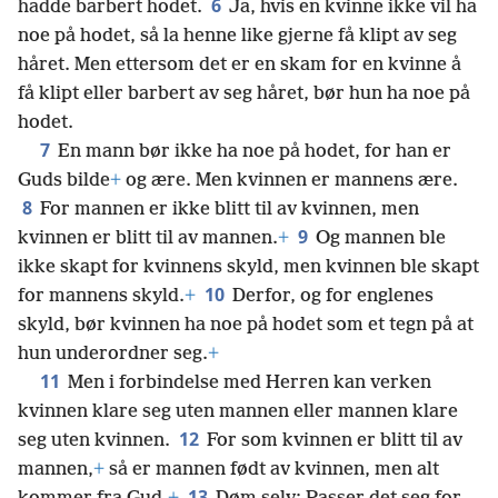
6
hadde barbert hodet.
Ja, hvis en kvinne ikke vil ha
noe på hodet, så la henne like gjerne få klipt av seg
håret. Men ettersom det er en skam for en kvinne å
få klipt eller barbert av seg håret, bør hun ha noe på
hodet.
7
En mann bør ikke ha noe på hodet, for han er
Guds bilde
+
og ære. Men kvinnen er mannens ære.
8
For mannen er ikke blitt til av kvinnen, men
9
kvinnen er blitt til av mannen.
+
Og mannen ble
ikke skapt for kvinnens skyld, men kvinnen ble skapt
10
for mannens skyld.
+
Derfor, og for englenes
skyld, bør kvinnen ha noe på hodet som et tegn på at
hun underordner seg.
+
11
Men i forbindelse med Herren kan verken
kvinnen klare seg uten mannen eller mannen klare
12
seg uten kvinnen.
For som kvinnen er blitt til av
mannen,
+
så er mannen født av kvinnen, men alt
13