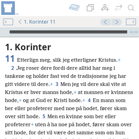
1. Korinter 11
Audio Player
00:00
1. Korinter
11
Etterlign meg, slik jeg etterligner Kristus.
+
2
Jeg roser dere fordi dere alltid har meg i
tankene og holder fast ved de tradisjonene jeg har
3
gitt videre til dere.
+
Men jeg vil dere skal vite at
Kristus er hver manns hode,
+
at mannen er kvinnens
4
hode,
+
og at Gud er Kristi hode.
+
En mann som
ber eller profeterer med noe på hodet, fører skam
5
over sitt hode.
Men en kvinne som ber eller
profeterer
+
uten å ha noe på hodet, fører skam over
sitt hode, for det vil være det samme som om hun