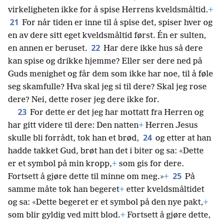
virkeligheten ikke for å spise Herrens kveldsmåltid.
+
21
For når tiden er inne til å spise det, spiser hver og
en av dere sitt eget kveldsmåltid først. Én er sulten,
22
en annen er beruset.
Har dere ikke hus så dere
kan spise og drikke hjemme? Eller ser dere ned på
Guds menighet og får dem som ikke har noe, til å føle
seg skamfulle? Hva skal jeg si til dere? Skal jeg rose
dere? Nei, dette roser jeg dere ikke for.
23
For dette er det jeg har mottatt fra Herren og
har gitt videre til dere: Den natten
+
Herren Jesus
24
skulle bli forrådt, tok han et brød,
og etter at han
hadde takket Gud, brøt han det i biter og sa: «Dette
er et symbol på min kropp,
+
som gis for dere.
25
Fortsett å gjøre dette til minne om meg.»
+
På
samme måte tok han begeret
+
etter kveldsmåltidet
og sa: «Dette begeret er et symbol på den nye pakt,
+
som blir gyldig ved mitt blod.
+
Fortsett å gjøre dette,