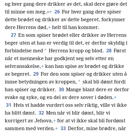
og hver gang dere drikker av det, skal dere gjøre det
26
til minne om meg.»
+
For hver gang dere spiser
dette brødet og drikker av dette begeret, forkynner
dere Herrens død,
+
helt til han kommer.
27
En som spiser brødet eller drikker av Herrens
beger uten at han er verdig til det, er derfor skyldig i
28
*
forbindelse med
Herrens kropp og blod.
Først
når et menneske har godkjent seg selv etter en
selvransakelse,
+
kan han spise av brødet og drikke
29
av begeret.
For den som spiser og drikker uten å
*
innse betydningen av kroppen,
skal bli dømt fordi
30
han spiser og drikker.
Mange blant dere er derfor
svake og syke, og en del av dere sover i døden.
+
31
Hvis vi hadde vurdert oss selv riktig, ville vi ikke
32
ha blitt dømt.
Men når vi blir dømt, blir vi
korrigert av Jehova,
+
for at vi ikke skal bli fordømt
33
sammen med verden.
+
Derfor, mine brødre, når