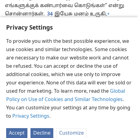
எங்களுக்குக் கண்பார்வை கொடுங்கள்” என்று
சொன்னார்கள்.
34
இயேசு மனம் உருகி,
+
அவர்களுடைய கண்களைத் தொட்டார்;
+
உடனே
Privacy Settings
அவர்கள் பார்வை பெற்று, அவரைப் பின்பற்றிப்
போனார்கள்.
To provide you with the best possible experience, we
use cookies and similar technologies. Some cookies
are necessary to make our website work and cannot
be refused. You can accept or decline the use of
தமிழ்
பகிரவும்
விருப்பங்கள்
additional cookies, which we use only to improve
Copyright
© 2026 Watch Tower Bible and Tract Society of Pennsylvania
your experience. None of this data will ever be sold or
JW.ORG
விதிமுறைகள்
தனியுரிமை
ப்ரைவசி செட்டிங்
used for marketing. To learn more, read the
Global
உள்நுழையவும்
Policy on Use of Cookies and Similar Technologies
.
You can customize your settings at any time by going
to
Privacy Settings
.
Accept
Decline
Customize