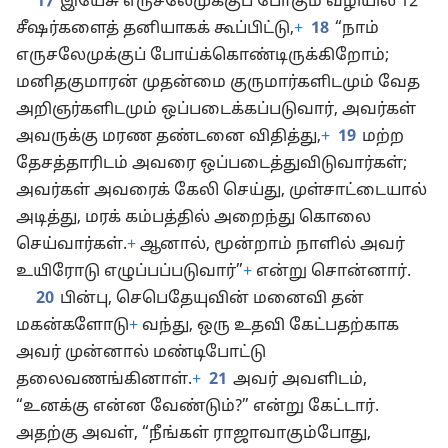
17
இயேசு எருசலேமுக்குப் போகும் வழியில் 12
சீஷர்களைத் தனியாகக் கூப்பிட்டு,
+
18
“நாம்
எருசலேமுக்குப் போய்க்கொண்டிருக்கிறோம்;
மனிதகுமாரன் முதன்மை குருமார்களிடமும் வேத
அறிஞர்களிடமும் ஒப்படைக்கப்படுவார், அவர்கள்
அவருக்கு மரண தண்டனை விதித்து,
+
19
மற்ற
தேசத்தாரிடம் அவரை ஒப்படைத்துவிடுவார்கள்;
அவர்கள் அவரைக் கேலி செய்து, முள்சாட்டையால்
அடித்து, மரக் கம்பத்தில் அறைந்து கொலை
செய்வார்கள்.
+
ஆனால், மூன்றாம் நாளில் அவர்
உயிரோடு எழுப்பப்படுவார்”
+
என்று சொன்னார்.
20
பின்பு, செபெதேயுவின் மனைவி தன்
மகன்களோடு
+
வந்து, ஒரு உதவி கேட்பதற்காக
அவர் முன்னால் மண்டிபோட்டு
தலைவணங்கினாள்.
+
21
அவர் அவளிடம்,
“உனக்கு என்ன வேண்டும்?” என்று கேட்டார்.
அதற்கு அவள், “நீங்கள் ராஜாவாகும்போது,