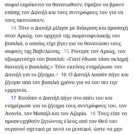
σοφοί επρόκειτο να θανατωθούν, έψαξαν να βρουν
επίσης τον Δανιήλ και τους συντρόφους του για να
τους σκοτώσουν.
14
Τότε ο Δανιήλ μίλησε με διάκριση και προσοχή
στον Αριώχ, τον αρχηγό της σωματοφυλακής του
βασιλιά, ο οποίος είχε βγει για να θανατώσει τους
15
σοφούς της Βαβυλώνας.
Ρώτησε τον Αριώχ, τον
αξιωματούχο του βασιλιά: «Γιατί έδωσε τόσο σκληρή
διαταγή ο βασιλιάς;» Τότε εκείνος ενημέρωσε τον
16
Δανιήλ για το ζήτημα.
+
Ο Δανιήλ λοιπόν πήγε και
ζήτησε από τον βασιλιά χρόνο για να του πει την
ερμηνεία.
17
Κατόπιν ο Δανιήλ πήγε στο σπίτι του και
ενημέρωσε για το ζήτημα τους συντρόφους του, τον
18
Ανανία, τον Μισαήλ και τον Αζαρία.
Τους είπε να
προσευχηθούν ζητώντας έλεος από τον Θεό του
ουρανού σχετικά με αυτό το μυστικό, ώστε να μην