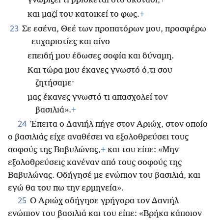
γνωρίζει τι βρίσκεται στο σκοτάδι,
+
και μαζί του κατοικεί το φως.
+
23
Σε εσένα, Θεέ των προπατόρων μου, προσφέρω
ευχαριστίες και αίνο
επειδή μου έδωσες σοφία και δύναμη.
Και τώρα μου έκανες γνωστό ό,τι σου
ζητήσαμε·
μας έκανες γνωστό τι απασχολεί τον
βασιλιά».
+
24
Έπειτα ο Δανιήλ πήγε στον Αριώχ, στον οποίο
ο βασιλιάς είχε αναθέσει να εξολοθρεύσει τους
σοφούς της Βαβυλώνας,
+
και του είπε: «Μην
εξολοθρεύσεις κανέναν από τους σοφούς της
Βαβυλώνας. Οδήγησέ με ενώπιον του βασιλιά, και
εγώ θα του πω την ερμηνεία».
25
Ο Αριώχ οδήγησε γρήγορα τον Δανιήλ
ενώπιον του βασιλιά και του είπε: «Βρήκα κάποιον