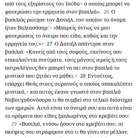
από τους εξορίστους του Ιούδα
+
ο οποίος μπορεί να
26
φανερώσει την ερμηνεία στον βασιλιά».
Ο
βασιλιάς ρώτησε τον Δανιήλ, του οποίου το όνομα
ήταν Βαλτασάσαρ:
+
«Μπορείς όντως να μου
φανερώσεις το όνειρο που είδα, καθώς και την
27
ερμηνεία του;»
+
Ο Δανιήλ απάντησε στον
βασιλιά: «Κανείς από τους σοφούς, εκείνους που
επικαλούνται πνεύματα, τους μάγους ιερείς ή τους
αστρολόγους δεν μπορεί να πει στον βασιλιά το
28
μυστικό που ζητάει να μάθει.
+
Εντούτοις,
υπάρχει Θεός στους ουρανούς ο οποίος αποκαλύπτει
μυστικά,
+
και αυτός έκανε γνωστό στον βασιλιά
Ναβουχοδονόσορα τι θα συμβεί στο τελικό διάστημα
των ημερών. Αυτό είναι το όνειρό σου και αυτά είναι
τα οράματα που είδες ξαπλωμένος στο κρεβάτι σου:
29
»Βασιλιά, ενόσω ήσουν στο κρεβάτι σου, οι
σκέψεις σου στράφηκαν στο τι θα γίνει στο μέλλον,