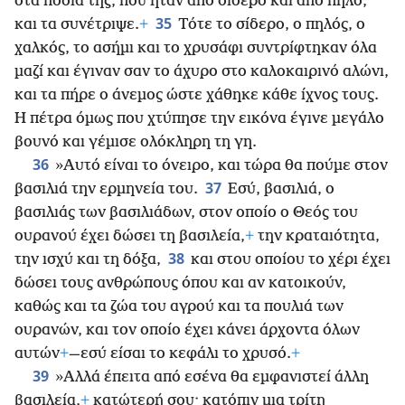
στα πόδια της, που ήταν από σίδερο και από πηλό,
35
και τα συνέτριψε.
+
Τότε το σίδερο, ο πηλός, ο
χαλκός, το ασήμι και το χρυσάφι συντρίφτηκαν όλα
μαζί και έγιναν σαν το άχυρο στο καλοκαιρινό αλώνι,
και τα πήρε ο άνεμος ώστε χάθηκε κάθε ίχνος τους.
Η πέτρα όμως που χτύπησε την εικόνα έγινε μεγάλο
βουνό και γέμισε ολόκληρη τη γη.
36
»Αυτό είναι το όνειρο, και τώρα θα πούμε στον
37
βασιλιά την ερμηνεία του.
Εσύ, βασιλιά, ο
βασιλιάς των βασιλιάδων, στον οποίο ο Θεός του
ουρανού έχει δώσει τη βασιλεία,
+
την κραταιότητα,
38
την ισχύ και τη δόξα,
και στου οποίου το χέρι έχει
δώσει τους ανθρώπους όπου και αν κατοικούν,
καθώς και τα ζώα του αγρού και τα πουλιά των
ουρανών, και τον οποίο έχει κάνει άρχοντα όλων
αυτών
+
—εσύ είσαι το κεφάλι το χρυσό.
+
39
»Αλλά έπειτα από εσένα θα εμφανιστεί άλλη
βασιλεία,
+
κατώτερή σου· κατόπιν μια τρίτη