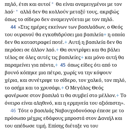
*
πηλό, έτσι και αυτοί
θα είναι αναμειγμένοι με τον
*
λαό·
αλλά δεν θα κολλούν μεταξύ τους, ακριβώς
όπως το σίδερο δεν αναμειγνύεται με τον πηλό.
44
»Στις ημέρες εκείνων των βασιλιάδων, ο Θεός
του ουρανού θα εγκαθιδρύσει μια βασιλεία
+
η οποία
δεν θα καταστραφεί ποτέ.
+
Αυτή η βασιλεία δεν θα
περάσει σε άλλον λαό.
+
Θα συντρίψει και θα βάλει
τέλος σε όλες αυτές τις βασιλείες
+
και μόνο αυτή θα
45
παραμείνει για πάντα,
+
όπως είδες ότι από το
βουνό κόπηκε μια πέτρα, χωρίς να την κόψουν
χέρια, και συνέτριψε το σίδερο, τον χαλκό, τον πηλό,
το ασήμι και το χρυσάφι.
+
Ο Μεγάλος Θεός
φανέρωσε στον βασιλιά τι θα συμβεί στο μέλλον.
+
Το
όνειρο είναι αληθινό, και η ερμηνεία του αξιόπιστη».
46
Τότε ο βασιλιάς Ναβουχοδονόσορ έπεσε με το
πρόσωπο μέχρις εδάφους μπροστά στον Δανιήλ και
του απέδωσε τιμή. Επίσης διέταξε να του