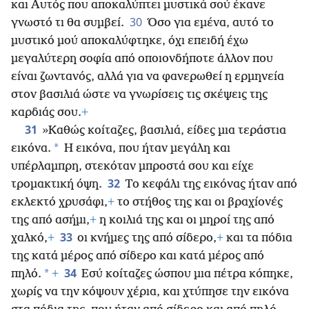
και Αυτός που αποκαλύπτει μυστικά σού έκανε
30
γνωστό τι θα συμβεί.
Όσο για εμένα, αυτό το
μυστικό μού αποκαλύφτηκε, όχι επειδή έχω
μεγαλύτερη σοφία από οποιονδήποτε άλλον που
είναι ζωντανός, αλλά για να φανερωθεί η ερμηνεία
στον βασιλιά ώστε να γνωρίσεις τις σκέψεις της
καρδιάς σου.
+
31
»Καθώς κοίταζες, βασιλιά, είδες μια τεράστια
*
εικόνα.
Η εικόνα, που ήταν μεγάλη και
υπέρλαμπρη, στεκόταν μπροστά σου και είχε
32
τρομακτική όψη.
Το κεφάλι της εικόνας ήταν από
εκλεκτό χρυσάφι,
+
το στήθος της και οι βραχίονές
της από ασήμι,
+
η κοιλιά της και οι μηροί της από
33
χαλκό,
+
οι κνήμες της από σίδερο,
+
και τα πόδια
της κατά μέρος από σίδερο και κατά μέρος από
34
*
πηλό.
+
Εσύ κοίταζες ώσπου μια πέτρα κόπηκε,
χωρίς να την κόψουν χέρια, και χτύπησε την εικόνα