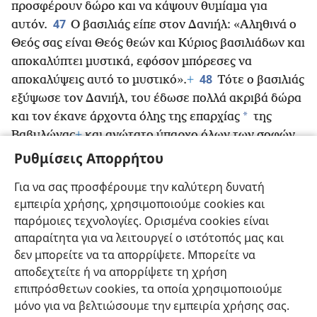
προσφέρουν δώρο και να κάψουν θυμίαμα για
47
αυτόν.
Ο βασιλιάς είπε στον Δανιήλ: «Αληθινά ο
Θεός σας είναι Θεός θεών και Κύριος βασιλιάδων και
αποκαλύπτει μυστικά, εφόσον μπόρεσες να
48
αποκαλύψεις αυτό το μυστικό».
+
Τότε ο βασιλιάς
εξύψωσε τον Δανιήλ, του έδωσε πολλά ακριβά δώρα
*
και τον έκανε άρχοντα όλης της επαρχίας
της
Βαβυλώνας
+
και ανώτατο ύπαρχο όλων των σοφών
49
της Βαβυλώνας.
Επίσης, κατόπιν αιτήματος του
Ρυθμίσεις Απορρήτου
Δανιήλ, ο βασιλιάς ανέθεσε στον Σεδράχ, στον Μισάχ
Για να σας προσφέρουμε την καλύτερη δυνατή
*
και στον Αβδενεγώ
+
τη διοίκηση της επαρχίας
της
εμπειρία χρήσης, χρησιμοποιούμε cookies και
Βαβυλώνας, αλλά ο Δανιήλ υπηρετούσε στην αυλή
παρόμοιες τεχνολογίες. Ορισμένα cookies είναι
του βασιλιά.
απαραίτητα για να λειτουργεί ο ιστότοπός μας και
δεν μπορείτε να τα απορρίψετε. Μπορείτε να
αποδεχτείτε ή να απορρίψετε τη χρήση
επιπρόσθετων cookies, τα οποία χρησιμοποιούμε
Ελληνική
Κοινή Χρήση
Προτιμήσεις
μόνο για να βελτιώσουμε την εμπειρία χρήσης σας.