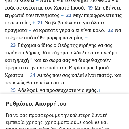
για το καθετί.
+
Αυτό είναι το θέλημα του Θεού για
19
εσάς σε σχέση με τον Χριστό Ιησού.
Μη σβήνετε
20
τη φωτιά του πνεύματος.
+
Μην περιφρονείτε τις
21
προφητείες.
+
Να βεβαιώνεστε για όλα τα
22
πράγματα·
+
να κρατάτε γερά ό,τι είναι καλό.
Να
απέχετε από κάθε μορφή πονηρίας.
+
23
Εύχομαι ο ίδιος ο Θεός της ειρήνης να σας
αγιάσει πλήρως. Και εύχομαι ολόκληρο το πνεύμα
*
και η ψυχή
και το σώμα σας να διαφυλαχτούν
άμεμπτα στην παρουσία του Κυρίου μας Ιησού
24
Χριστού.
+
Αυτός που σας καλεί είναι πιστός, και
ασφαλώς θα το κάνει αυτό.
25
Αδελφοί, να προσεύχεστε για εμάς.
+
26
Χαιρετήστε όλους τους αδελφούς με άγιο φιλί.
Ρυθμίσεις Απορρήτου
27
Σας θέτω κάτω από την ιερή υποχρέωση μέσω
του Κυρίου να διαβαστεί αυτή η επιστολή σε όλους
Για να σας προσφέρουμε την καλύτερη δυνατή
τους αδελφούς.
+
εμπειρία χρήσης, χρησιμοποιούμε cookies και
28
Η παρ’ αξίαν καλοσύνη του Κυρίου μας Ιησού