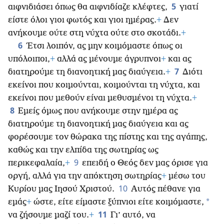
5
αιφνιδιάσει όπως θα αιφνιδίαζε κλέφτες,
γιατί
είστε όλοι γιοι φωτός και γιοι ημέρας.
+
Δεν
ανήκουμε ούτε στη νύχτα ούτε στο σκοτάδι.
+
6
Έτσι λοιπόν, ας μην κοιμόμαστε όπως οι
υπόλοιποι,
+
αλλά ας μένουμε άγρυπνοι
+
και ας
7
διατηρούμε τη διανοητική μας διαύγεια.
+
Διότι
εκείνοι που κοιμούνται, κοιμούνται τη νύχτα, και
εκείνοι που μεθούν είναι μεθυσμένοι τη νύχτα.
+
8
Εμείς όμως που ανήκουμε στην ημέρα ας
διατηρούμε τη διανοητική μας διαύγεια και ας
φορέσουμε τον θώρακα της πίστης και της αγάπης,
καθώς και την ελπίδα της σωτηρίας ως
9
περικεφαλαία,
+
επειδή ο Θεός δεν μας όρισε για
οργή, αλλά για την απόκτηση σωτηρίας
+
μέσω του
10
Κυρίου μας Ιησού Χριστού.
Αυτός πέθανε για
*
εμάς
+
ώστε, είτε είμαστε ξύπνιοι
είτε κοιμόμαστε,
11
να ζήσουμε μαζί του.
+
Γι’ αυτό, να