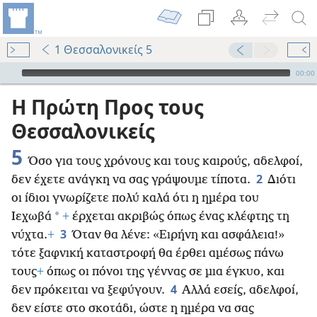
1 Θεσσαλονικείς 5
Audio Player
00:00
Η Πρώτη Προς τους
Θεσσαλονικείς
5
Όσο για τους χρόνους και τους καιρούς, αδελφοί,
2
δεν έχετε ανάγκη να σας γράψουμε τίποτα.
Διότι
οι ίδιοι γνωρίζετε πολύ καλά ότι η ημέρα του
*
Ιεχωβά
+
έρχεται ακριβώς όπως ένας κλέφτης τη
3
νύχτα.
+
Όταν θα λένε: «Ειρήνη και ασφάλεια!»
τότε ξαφνική καταστροφή θα έρθει αμέσως πάνω
τους
+
όπως οι πόνοι της γέννας σε μια έγκυο, και
4
δεν πρόκειται να ξεφύγουν.
Αλλά εσείς, αδελφοί,
δεν είστε στο σκοτάδι, ώστε η ημέρα να σας