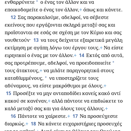
*
ενθαρρύνετε
ο ένας τον άλλον και να
εποικοδομείτε ο ένας τον άλλον,
+
όπως και κάνετε.
12
Σας παρακαλούμε, αδελφοί, να σέβεστε
εκείνους που εργάζονται σκληρά μεταξύ σας και
προΐστανται σε εσάς σε σχέση με τον Κύριο και σας
13
νουθετούν·
να τους δείχνετε εξαιρετικά μεγάλη
εκτίμηση με αγάπη λόγω του έργου τους.
+
Να είστε
14
ειρηνικοί ο ένας με τον άλλον.
+
Εκτός από αυτά,
*
σας προτρέπουμε, αδελφοί, να προειδοποιείτε
τους άτακτους,
+
να μιλάτε παρηγορητικά στους
*
καταθλιμμένους,
να υποστηρίζετε τους
αδύναμους, να είστε μακρόθυμοι με όλους.
+
15
Προσέξτε να μην ανταποδίδει κανείς κακό αντί
κακού σε κανέναν,
+
αλλά πάντοτε να επιδιώκετε το
καλό μεταξύ σας και για όλους τους άλλους.
+
16
17
Πάντοτε να χαίρεστε.
+
Να προσεύχεστε
18
διαρκώς.
+
Να κάνετε ευχαριστήριες προσευχές