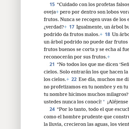
15
”Cuidado con los profetas falsos
oveja
+
pero por dentro son lobos vor
frutos. Nunca se recogen uvas de los e
17
¿verdad?
+
Igualmente, un árbol b
18
podrido da frutos malos.
+
Un árbo
un árbol podrido no puede dar frutos
frutos buenos se corta y se echa al fu
reconocerán por sus frutos.
+
21
”No todos los que me dicen ‘Señ
cielos. Solo entrarán los que hacen la
22
los cielos.
+
Ese día, muchos me di
no profetizamos en tu nombre y en t
tu nombre hicimos muchos milagros?’
*
ustedes nunca los conocí!
¡Aléjense 
24
”Por lo tanto, todo el que escuc
como el hombre prudente que constru
la lluvia, crecieron las aguas, los vi