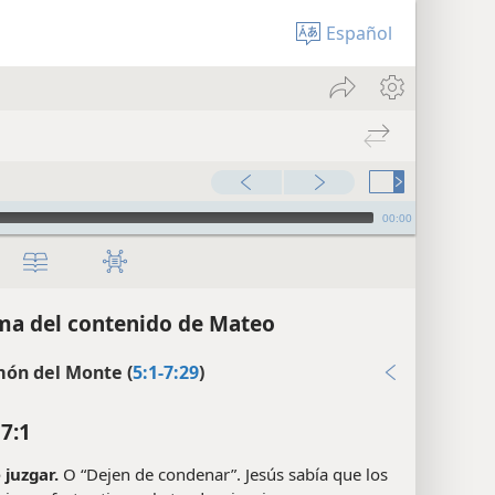
Español
00:00
a del contenido de Mateo
món del Monte (
5:1-7:29
)
7:1
 juzgar.
O “Dejen de condenar”. Jesús sabía que los