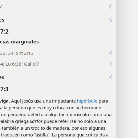
7
es
7:2
cias marginales
33, 34; Snt 2:13
4; Lu 6:38; Gál 6:7
es
7:3
 viga.
Aquí Jesús usa una impactante
hipérbole
para
 a la persona que es muy crítica con su hermano.
un pequeño defecto a algo tan minúsculo como una
palabra griega
kárfos
puede referirse no solo a una
o también a un trocito de madera, por eso algunas
o traducen como “astilla”. La persona que critica da a