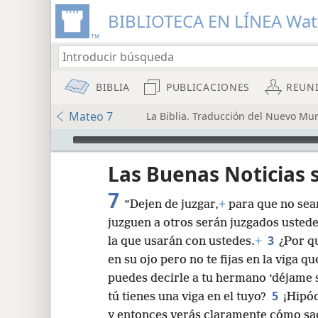
BIBLIOTECA EN LÍNEA Wa
BIBLIA
PUBLICACIONES
REUN
Mateo 7
La Biblia. Traducción del Nuevo Mun
Audio Player
Las Buenas Noticias
7
”Dejen de juzgar,
+
para que no sea
juzguen a otros serán juzgados ustede
3
la que usarán con ustedes.
+
¿Por q
en su ojo pero no te fijas en la viga qu
8
puedes decirle a tu hermano ‘déjame sa
5
tú tienes una viga en el tuyo?
¡Hipóc
16
y entonces verás claramente cómo sac