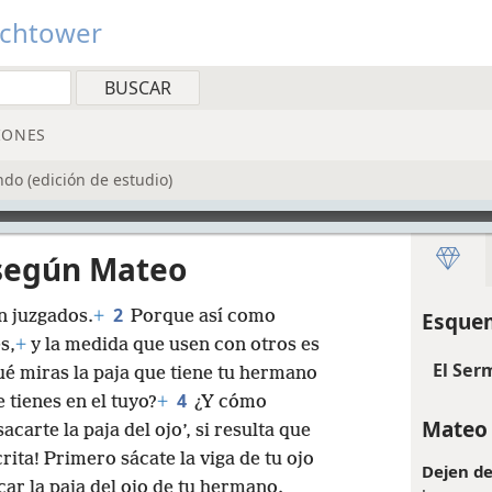
tchtower
IONES
do (edición de estudio)
 según Mateo
2
n juzgados.
+
Porque así como
Esquem
s,
+
y la medida que usen con otros es
El Ser
ué miras la paja que tiene tu hermano
4
e tienes en el tuyo?
+
¿Y cómo
Mateo 
carte la paja del ojo’, si resulta que
rita! Primero sácate la viga de tu ojo
Dejen de
ar la paja del ojo de tu hermano.