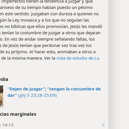
imperfectos tienen la tendencia a juzgar y que
ariseos de su tiempo habían puesto un pésimo
en este sentido. Juzgaban con dureza a quienes no
gún la Ley mosaica y a los que no seguían las
es no bíblicas que ellos promovían. Jesús les mandó
 tenían la costumbre de juzgar a otros que dejaran
o. En vez de andar siempre señalando faltas, los
s de Jesús tenían que perdonar vez tras vez los
de su prójimo. Al hacer esto, animaban a otros a
 de la misma manera. Ver la
nota de estudio de Lu
edia
“Dejen de juzgar”; “tengan la costumbre de
dar”
(
gnj
5 23:28-25:09)
cias marginales
; 14:13