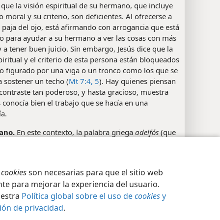
que la visión espiritual de su hermano, que incluye
o moral y su criterio, son deficientes. Al ofrecerse a
a paja del ojo, está afirmando con arrogancia que está
o para ayudar a su hermano a ver las cosas con más
y a tener buen juicio. Sin embargo, Jesús dice que la
piritual y el criterio de esta persona están bloqueados
o figurado por una viga o un tronco como los que se
 sostener un techo (
Mt 7:4, 5
). Hay quienes piensan
contraste tan poderoso, y hasta gracioso, muestra
 conocía bien el trabajo que se hacía en una
ía.
ano.
En este contexto, la palabra griega
adelfós
(que
e como “hermano”) denota la relación espiritual con
no en la fe. En un sentido más amplio, también
ción de privacidad
Iniciar sesión
JW.ORG
erirse al prójimo en general. Ver la
nota de estudio
s
cookies
son necesarias para que el sitio web
23
.
te para mejorar la experiencia del usuario.
uestra
Política global sobre el uso de
cookies
y
cias marginales
ión de privacidad
.
1, 42