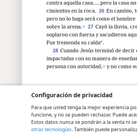
contra aquella casa..., pero la casa no
26
cimientos en la roca.
En cambio, t
pero no lo haga será como el hombre 
27
sobre la arena.
+
Cayó la lluvia, cr
soplaron con fuerza y sacudieron aque
Fue tremenda su caída”.
28
Cuando Jesús terminó de decir e
impactadas con su manera de enseña
persona con autoridad,
+
y no como su
Configuración de privacidad
Copyright
© 2026 Watch Tower Bible and Tract Soc
Para que usted tenga la mejor experiencia p
funcione, y no se pueden rechazar. Puede ace
Estos datos nunca se pondrán a la venta ni se
otras tecnologías
. También puede personaliz