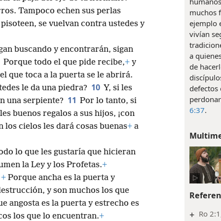
humanos 
erros. Tampoco echen sus perlas
muchos f
ejemplo 
 pisoteen, se vuelvan contra ustedes y
vivían se
tradicion
gan buscando y encontrarán, sigan
a quienes
8
Porque todo el que pide recibe,
+
y
de hacerl
l que toca a la puerta se le abrirá.
discípulo
10
stedes le da una piedra?
Y, si les
defectos 
perdonar
11
an una serpiente?
Por lo tanto, si
6:37
.
es buenos regalos a sus hijos, ¡con
 los cielos les dará cosas buenas
+
a
Multim
odo lo que les gustaría que hicieran
umen la Ley y los Profetas.
+
+
Porque ancha es la puerta y
 destrucción, y son muchos los que
Referen
e angosta es la puerta y estrecho es
+
Ro 2:1
ocos los que lo encuentran.
+