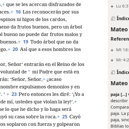
,
+
que se les acercan disfrazados de
+
Lu 6:3
16
aces.
+
Los reconocerán por sus
Índic
spinos ni higos de los cardos,
ueno da frutos buenos, pero un árbol
Mateo 
l bueno no puede dar frutos malos y
Referen
19
 buenos.
+
Todo árbol que no da
20
+
Mt 18:
ego.
+
Así que a esos hombres los
+
Mr 4:2
or, Señor’ entrarán en el Reino de los
*
Índic
 voluntad de
mi Padre que está en
rán: ‘Señor, Señor,
+
¿acaso
Mateo 
u nombre expulsamos demonios y en
23
paja [...]
*
.
+
Pero entonces les diré: ‘¡Yo a
describir
de mí, ustedes que violan la ley!’.
+
Compara 
he lo que he dicho y lo haga será
paja. La 
25
yó su casa sobre la roca.
+
Cayó
paja, sin
entos soplaron con fuerza y golpearon
Biblias l