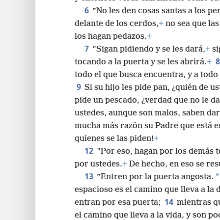
6
”No les den cosas santas a los p
24
delante de los cerdos,
+
no sea que las
los hagan pedazos.
+
7
”Sigan pidiendo y se les dará,
+
si
tocando a la puerta y se les abrirá.
+
todo el que busca encuentra, y a todo e
9
Si su hijo les pide pan, ¿quién de u
pide un pescado, ¿verdad que no le d
ustedes, aunque son malos, saben darl
mucha más razón su Padre que está en
quienes se las piden!
+
12
”Por eso, hagan por los demás t
por ustedes.
+
De hecho, en eso se res
13
*
”Entren por la puerta angosta.
espacioso es el camino que lleva a la
14
entran por esa puerta;
mientras qu
el camino que lleva a la vida, y son p