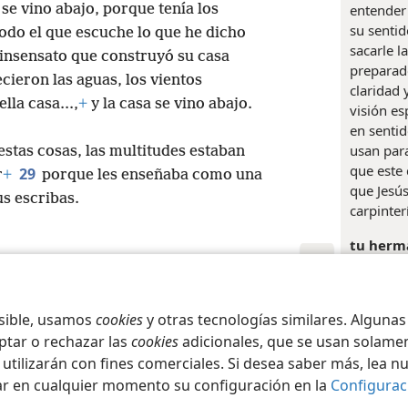
 se vino abajo, porque tenía los
entender 
su sentid
odo el que escuche lo que he dicho
sacarle l
insensato que construyó su casa
preparad
ecieron las aguas, los vientos
claridad 
lla casa...,
+
y la casa se vino abajo.
visión es
en sentid
usan para
stas cosas, las multitudes estaban
que este 
29
r
+
porque les enseñaba como una
que Jesús
s escribas.
carpinter
tu herm
se traduc
un herma
iety of Pennsylvania
Condiciones de uso
Política de privacidad
Configura
puede ref
osible, usamos
cookies
y otras tecnologías similares. Alguna
de Mt 5:
ptar o rechazar las
cookies
adicionales, que se usan solamen
 utilizarán con fines comerciales. Si desea saber más, lea n
Referen
ar en cualquier momento su configuración en la
Configurac
+
Lu 6:4