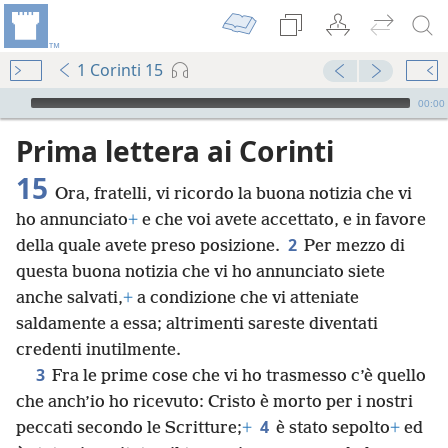
1 Corinti 15
Audio Player
00:00
Prima lettera ai Corinti
15
Ora, fratelli, vi ricordo la buona notizia che vi
ho annunciato
+
e che voi avete accettato, e in favore
2
della quale avete preso posizione.
Per mezzo di
questa buona notizia che vi ho annunciato siete
anche salvati,
+
a condizione che vi atteniate
saldamente a essa; altrimenti sareste diventati
credenti inutilmente.
3
Fra le prime cose che vi ho trasmesso c’è quello
che anch’io ho ricevuto: Cristo è morto per i nostri
4
peccati secondo le Scritture;
+
è stato sepolto
+
ed