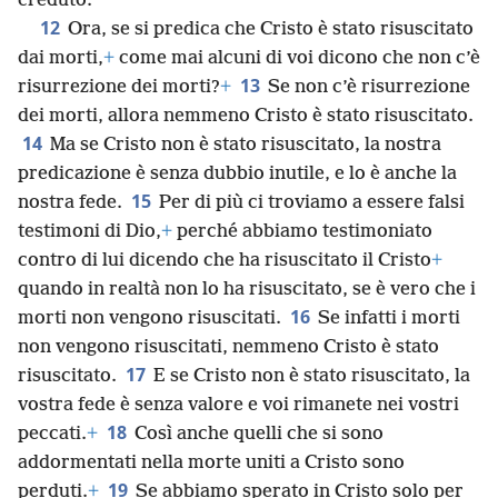
creduto.
12
Ora, se si predica che Cristo è stato risuscitato
dai morti,
+
come mai alcuni di voi dicono che non c’è
13
risurrezione dei morti?
+
Se non c’è risurrezione
dei morti, allora nemmeno Cristo è stato risuscitato.
14
Ma se Cristo non è stato risuscitato, la nostra
predicazione è senza dubbio inutile, e lo è anche la
15
nostra fede.
Per di più ci troviamo a essere falsi
testimoni di Dio,
+
perché abbiamo testimoniato
contro di lui dicendo che ha risuscitato il Cristo
+
quando in realtà non lo ha risuscitato, se è vero che i
16
morti non vengono risuscitati.
Se infatti i morti
non vengono risuscitati, nemmeno Cristo è stato
17
risuscitato.
E se Cristo non è stato risuscitato, la
vostra fede è senza valore e voi rimanete nei vostri
18
peccati.
+
Così anche quelli che si sono
addormentati nella morte uniti a Cristo sono
19
perduti.
+
Se abbiamo sperato in Cristo solo per