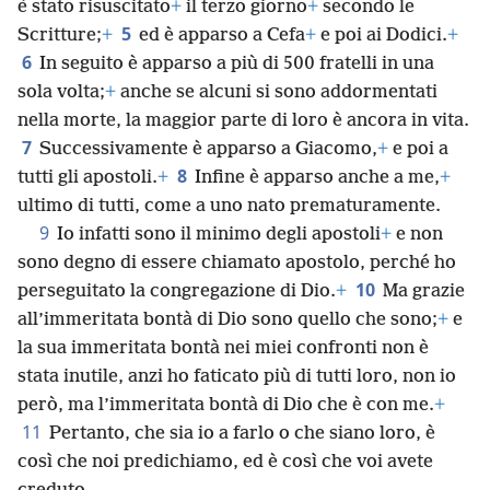
è stato risuscitato
+
il terzo giorno
+
secondo le
5
Scritture;
+
ed è apparso a Cefa
+
e poi ai Dodici.
+
6
In seguito è apparso a più di 500 fratelli in una
sola volta;
+
anche se alcuni si sono addormentati
nella morte, la maggior parte di loro è ancora in vita.
7
Successivamente è apparso a Giacomo,
+
e poi a
8
tutti gli apostoli.
+
Infine è apparso anche a me,
+
ultimo di tutti, come a uno nato prematuramente.
9
Io infatti sono il minimo degli apostoli
+
e non
sono degno di essere chiamato apostolo, perché ho
10
perseguitato la congregazione di Dio.
+
Ma grazie
all’immeritata bontà di Dio sono quello che sono;
+
e
la sua immeritata bontà nei miei confronti non è
stata inutile, anzi ho faticato più di tutti loro, non io
però, ma l’immeritata bontà di Dio che è con me.
+
11
Pertanto, che sia io a farlo o che siano loro, è
così che noi predichiamo, ed è così che voi avete