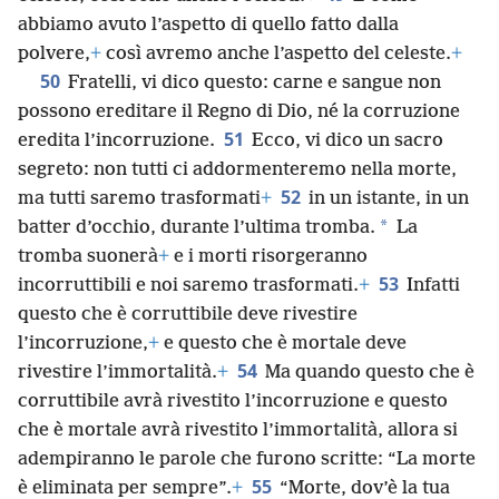
abbiamo avuto l’aspetto di quello fatto dalla
polvere,
+
così avremo anche l’aspetto del celeste.
+
50
Fratelli, vi dico questo: carne e sangue non
possono ereditare il Regno di Dio, né la corruzione
51
eredita l’incorruzione.
Ecco, vi dico un sacro
segreto: non tutti ci addormenteremo nella morte,
52
ma tutti saremo trasformati
+
in un istante, in un
*
batter d’occhio, durante l’ultima tromba.
La
tromba suonerà
+
e i morti risorgeranno
53
incorruttibili e noi saremo trasformati.
+
Infatti
questo che è corruttibile deve rivestire
l’incorruzione,
+
e questo che è mortale deve
54
rivestire l’immortalità.
+
Ma quando questo che è
corruttibile avrà rivestito l’incorruzione e questo
che è mortale avrà rivestito l’immortalità, allora si
adempiranno le parole che furono scritte: “La morte
55
è eliminata per sempre”.
+
“Morte, dov’è la tua