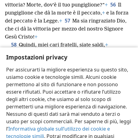
56
vittoria? Morte, dov’è il tuo pungiglione?”
+
Il
pungiglione che dà la morte è il peccato,
+
e la forza
57
del peccato è la Legge.
+
Ma sia ringraziato Dio,
che ci dà la vittoria per mezzo del nostro Signore
Gesù Cristo!
+
58
Quindi, miei cari fratelli, siate saldi,
+
irremovibili, e abbiate sempre molto da fare
+
Impostazioni privacy
nell’opera del Signore, sapendo che la vostra fatica
*
nel Signore non è inutile.
+
Per assicurarti la migliore esperienza su questo sito,
usiamo cookie e tecnologie simili. Alcuni cookie
permettono al sito di funzionare e non possono
essere rifiutati. Puoi accettare o rifiutare l’utilizzo
degli altri cookie, che usiamo al solo scopo di
Italiano
Condividi
Impostazioni
permetterti una migliore esperienza di navigazione.
Copyright
© 2026 Watch Tower Bible and Tract Society of Pennsylvania
Nessuno di questi dati sarà mai venduto a terzi o
Condizioni d’uso
Informativa sulla privacy
Impostazioni privacy
usato per scopi commerciali. Per saperne di più, leggi
Accedi
JW.ORG
l’
Informativa globale sull’utilizzo dei cookie e
tecnologie simili
. Potrai modificare in qualsiasi