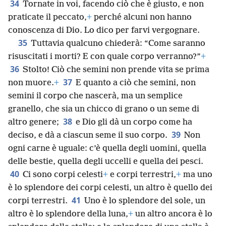
34
Tornate in voi, facendo ciò che è giusto, e non
praticate il peccato,
+
perché alcuni non hanno
conoscenza di Dio. Lo dico per farvi vergognare.
35
Tuttavia qualcuno chiederà: “Come saranno
risuscitati i morti? E con quale corpo verranno?”
+
36
Stolto! Ciò che semini non prende vita se prima
37
non muore.
+
E quanto a ciò che semini, non
semini il corpo che nascerà, ma un semplice
granello, che sia un chicco di grano o un seme di
38
altro genere;
e Dio gli dà un corpo come ha
39
deciso, e dà a ciascun seme il suo corpo.
Non
ogni carne è uguale: c’è quella degli uomini, quella
delle bestie, quella degli uccelli e quella dei pesci.
40
Ci sono corpi celesti
+
e corpi terrestri,
+
ma uno
è lo splendore dei corpi celesti, un altro è quello dei
41
corpi terrestri.
Uno è lo splendore del sole, un
altro è lo splendore della luna,
+
un altro ancora è lo