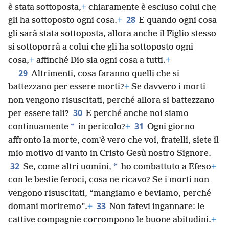
è stata sottoposta,
+
chiaramente è escluso colui che
28
gli ha sottoposto ogni cosa.
+
E quando ogni cosa
gli sarà stata sottoposta, allora anche il Figlio stesso
si sottoporrà a colui che gli ha sottoposto ogni
cosa,
+
affinché Dio sia ogni cosa a tutti.
+
29
Altrimenti, cosa faranno quelli che si
battezzano per essere morti?
+
Se davvero i morti
non vengono risuscitati, perché allora si battezzano
30
per essere tali?
E perché anche noi siamo
31
*
continuamente
in pericolo?
+
Ogni giorno
affronto la morte, com’è vero che voi, fratelli, siete il
mio motivo di vanto in Cristo Gesù nostro Signore.
32
*
Se, come altri uomini,
ho combattuto a Efeso
+
con le bestie feroci, cosa ne ricavo? Se i morti non
vengono risuscitati, “mangiamo e beviamo, perché
33
domani moriremo”.
+
Non fatevi ingannare: le
cattive compagnie corrompono le buone abitudini.
+