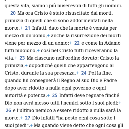
questa vita, siamo i più miserevoli di tutti gli uomini.
20
Ma ora Cristo è stato risuscitato dai morti,
primizia di quelli che si sono addormentati nella
21
morte.
+
Infatti, dato che la morte è venuta per
mezzo di un uomo,
+
anche la risurrezione dei morti
22
viene per mezzo di un uomo;
+
e come in Adamo
tutti muoiono,
+
così nel Cristo tutti riceveranno la
23
vita.
+
Ma ciascuno nell’ordine dovuto: Cristo la
primizia,
+
dopodiché quelli che appartengono al
24
Cristo, durante la sua presenza.
+
Poi la fine,
quando lui consegnerà il Regno al suo Dio e Padre
dopo aver ridotto a nulla ogni governo e ogni
25
autorità e potenza.
+
Infatti deve regnare finché
Dio non avrà messo tutti i nemici sotto i suoi piedi;
+
26
e l’ultimo nemico a essere ridotto a nulla sarà la
27
morte.
+
Dio infatti “ha posto ogni cosa sotto i
suoi piedi”.
+
Ma quando viene detto che ogni cosa gli