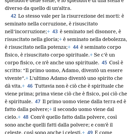
splendore delle stelle; e lo splendore di una stella è
diverso da quello di un’altra.
42
Lo stesso vale per la risurrezione dei morti: è
seminato nella corruzione, è risuscitato
43
nell’incorruzione;
+
è seminato nel disonore, è
risuscitato nella gloria;
+
è seminato nella debolezza,
44
è risuscitato nella potenza;
+
è seminato corpo
fisico, è risuscitato corpo spirituale.
+
Se c’è un
45
corpo fisico, ce n’è anche uno spirituale.
Così è
scritto: “Il primo uomo, Adamo, diventò un essere
vivente”.
+
L’ultimo Adamo diventò uno spirito che
46
dà vita.
+
Tuttavia non è ciò che è spirituale che
viene prima; prima viene ciò che è fisico, poi ciò che
47
è spirituale.
Il primo uomo viene dalla terra ed è
fatto dalla polvere;
+
il secondo uomo viene dal
48
cielo.
+
Com’è quello fatto dalla polvere, così
sono anche quelli fatti dalla polvere; e com’è il
49
celeste, così sono anche i celesti.
+
E come