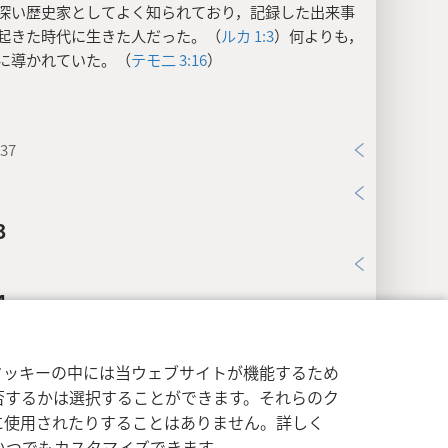
深い歴史家としてよく知られており，記録した出来事
起きた時代に生きた人だった。（
ルカ 1:3
）何よりも，
に導かれていた。（
テモ二 3:16
）
37
3
4
から……上った:
ナザレから11キロほどの所にベツレヘ
イバシー設定
ログイン
JW.ORG
名の町があったが，預言ではメシアが「ベツレヘム･エ
クッキーの中には当ウェブサイトが機能するため
から出ると特定されていた。（
ミカ 5:2
）
ダビデの町
と
否するかは選択することができます。それらのク
その
ベツレヘム
は南の
ユダヤ
にあった。（
サ一 16:1，
に使用されたりすることはありません。詳しく
ナザレからベツレヘム･エフラタまでの直線距離は約
いつでもカスタマイズできます。