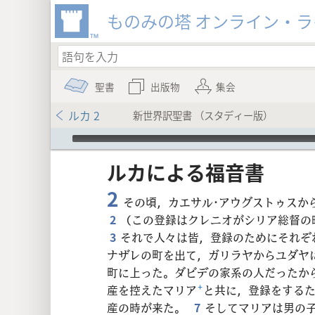
ものみの塔 オンライン・
聖書
出版物
集会
ルカ 2
新世界訳聖書 （スタディー版）
Audio Player
ルカ​に​よる​福音​書
2
その頃，カエサル･アウグストゥスか
2
（この登録はクレニオがシリア総督の
3
それで人々は皆，登録のためにそれぞ
8
ナザレの町を出て，ガリラヤからユダヤ
町に上った。ダビデの家系の人だったか
16
産を控えたマリア
+
と共に，登録をする
産の時が来た。
7
そしてマリアは男の