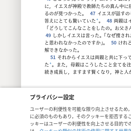
に，イエスが神殿で教師たちの真ん中に
るのが見つかった。
47
イエスが話すの
答えにとても驚いていた
+
。
48
両親は
「どうしてこんなことをしたの。お父さ
49
しかしイエスは言った。「なぜ捜さ
と思われなかったのですか」。
50
けれ
解できなかった。
51
それからイエスは両親と共に下っ
た
+
。また，母親はこうしたこと全てを
続き成長し，ますます賢くなり，神と人
プライバシー設定
Copyright
© 2026 Watch Tower Bible a
ユーザーの利便性を可能な限り向上させるため
に必須のものもあり，そのクッキーを拒否する
ッキーはユーザーの利便性を向上させる目的で
は，
クッキーや類似の技術の使用に関する世界