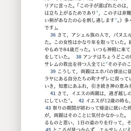
リアに言った。「この子が選ばれたのは
は立ち上がるためであり
+
，この子は非
い剣があなたの心を刺し通します
+
。）多
です」。
36
さて，アシェル族の人で，パヌエ
た。この女性はかなり年を取っていた。
やもめで84歳だった。いつも神殿に来
をしていた。
38
アンナはちょうどこの
サレムの救出を待つ人全てに
+
その子の
39
こうして，両親はエホバの律法に
ラヤにある自分たちの町ナザレに戻って
いき，知恵にあふれ，引き続き神の恵み
41
さて，イエスの両親は，過ぎ越し
にしていた
+
。
42
イエスが12歳の時
43
祭りの期間が終わって帰途に就いた
が，両親はそのことに気付かなかった。
るものと思い，1日の道のりを行って，
45
ところが見つからず，エルサレムに