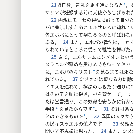
21
8日後，割礼を施す時になると
+
，
マリアが妊娠する前に天使から告げられ
22
両親はモーセの律法に沿って自分
バに差し出すためにエルサレムに連れて
皆エホバにとって聖なるものと呼ばれな
ある。
24
また，エホバの律法に，「ヤ
られているところに従って犠牲を捧げた
25
さて，エルサレムにシメオンとい
スラエルが慰めを受ける時を待っており
に，エホバのキリスト
+
を見るまでは死
れていた。
27
シメオンは聖なる力に動
イエスを連れて，律法のしきたり通りに
はその子を腕に抱き，神を賛美して，言
たは宣言通り，この奴隷を安らかに行か
手段
を見たからです
+
。
31
それはあ
*
とのできるもので
+
，
32
異国の人々か
の民イスラエルの栄光です」。
33
父親
聞いて不思議に思った。
34
また，シメ