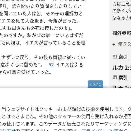
カは注意
座り，話を聞いたり質問をしたりしてい
の多くが
を聞いていた人は皆，その子の理解力と
聖なる力
イエスを見て大変驚き，母親が言った。
んもお母さんも必死に捜したのよ」。
欄外参照
れたのですか。私が父の家
+
にいるはずだ
ども両親は，イエスが言っていることを理
+
使徒 5:
索引
てナザレに戻り，その後も両親に従ってい
注意深く心に留めた
+
。
52
イエスは引き
ルカ 2:
から好意を受けていった。
索引
ルカ 2:
ガリラヤ
利用規約
プライバシーに関する方針
プラ
nd Tract Society of Pennsylvania
ムという
，当ウェブサイトはクッキーおよび類似の技術を使用します。
フラタ」
ことはできません。その他のクッキーの使用を受け入れるか拒
呼ばれる
のみ使用されます。このデータが販売されたりマーケティング
11，
13
）
的な方針
をご覧ください。この設定は，
プライバシー設定
から