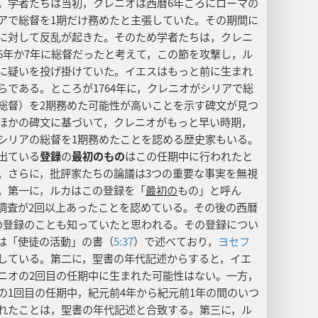
。学者たちは当初，クレニオは西暦6年ごろにローマの
アで総督を1期だけ務めたと主張していた。その期間に
に対して反乱が起きた。そのため学者たちは，クレニ
6年か7年に総督だったと考えて，この節を攻撃し，ル
に疑いを投げ掛けていた。イエスはもっと前に生まれ
らである。ところが1764年に，クレニオがシリアで総
総督）を2期務めた可能性が高いことを示す碑文が見つ
ほかの碑文に基づいて，クレニオがもっと早い時期，
シリアの総督を1期務めたことを認める歴史家もいる。
出ている
登録
の
最初のもの
はこの任期中に行われたと
。さらに，批評家たちの論議は3つの重要な事実を無視
。第一に，ルカはこの登録を「
最初の
もの」と呼ん
調査が2回以上あったことを認めている。その後の西暦
の登録のことも知っていたと思われる。その登録につい
は「使徒の活動」の書（
5:37
）で述べており，
ヨセフ
している。第二に，聖書の年代記述からすると，イエ
ニオの2回目の任期中に生まれた可能性はない。一方，
の1回目の任期中，紀元前4年から紀元前1年の間のいつ
れたことは，聖書の年代記述と合致する。第三に，ル