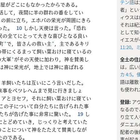
テン語
は
部屋がどこにもなかったからである。
者」とい
活して，夜間に羊の群れの番をしてい
ィウスは
ちの前に立ち，エホバの栄光が周囲にきら
それは紀
った。
10
しかし天使は言った。「恐れ
として知
民の全てにとって大きな喜びとなる良い
イエスが
町
+
で，皆さんの救い主
+
，主であるキリ
11:20。
ミ
の帯にくるまって飼い葉おけに寝ているの
の大軍
+
がその天使に加わり，神を賛美し
全土の住
は神に栄光が，地上では神に喜ばれる
は，広い
カ 4:5。
使
語は離散
，羊飼いたちは互いにこう言いだした。
も使われ
来事をベツレヘムまで見に行きましょ
リアとヨセフ，それに飼い葉おけに寝てい
登録:
ア
この子について自分たちに告げられた事
なるので
たちが告げた事に非常に驚いた。
19
し
り立て人
にとどめていき，じっくりと考えていた
ダニエル
のことについて神をたたえて賛美しなが
配者の後
たのである。
事が起き