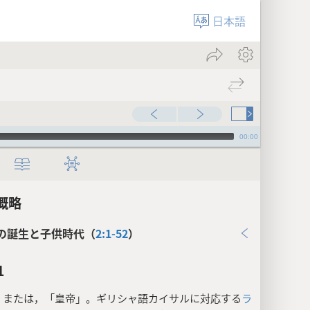
日本語
00:00
概略
の誕生と子供時代（
2:1-52
）
1
:
または，「皇帝」。ギリシャ語カイサルに対応する
ラ