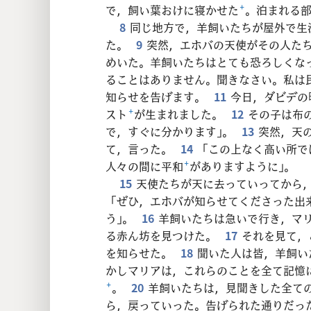
24
で，飼い葉おけに寝かせた
+
。泊まれる
8
同じ地方で，羊飼いたちが屋外で生
32
た。
9
突然，エホバの天使がその人た
めいた。羊飼いたちはとても恐ろしくな
40
ることはありません。聞きなさい。私は
知らせを告げます。
11
今日，ダビデの
スト
+
が生まれました。
12
その子は布
48
で，すぐに分かります」。
13
突然，天
て，言った。
14
「この上なく高い所で
人々の間に平和
+
がありますように」。
15
天使たちが天に去っていってから
「ぜひ，エホバが知らせてくださった出
う」。
16
羊飼いたちは急いで行き，マ
る赤ん坊を見つけた。
17
それを見て，
を知らせた。
18
聞いた人は皆，羊飼い
かしマリアは，これらのことを全て記憶
+
。
20
羊飼いたちは，見聞きした全て
ら，戻っていった。告げられた通りだっ