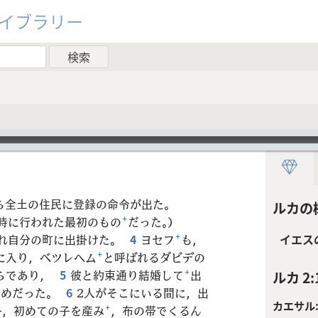
ライブラリー
ら全土の住民に登録の命令が出た。
ルカの
時に行われた最初のもの
+
だった。）
れ自分の町に出掛けた。
4
ヨセフ
+
も，
イエス
に入り，ベツレヘム
+
と呼ばれるダビデの
らであり，
5
彼と約束通り結婚して
+
出
ルカ 2:
ためだった。
6
2人がそこにいる間に，出
カエサル
子，初めての子を産み
+
，布の帯でくるん