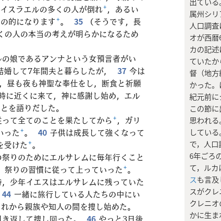
出ている
，イスラエルの多くの人が倒れ
+
，あるい
属州シリ
難の的になります
+
。
35
（そうです，長
人口調査
くの人の本当の考えが明らかになるため
オが西暦
カの記述
ルの娘であるアンナという女預言者がい
ていたか
結婚して7年間夫と暮らしたが，
37
今は
督（地方
て，昼も夜も神聖な奉仕をし，断食と祈願
かった。
時に近くに来て，神に感謝し始め，エル
紀元前に
ことを語りだした。
この節に
従って全てのことを果たしてから
+
，ガリ
思われる
している
いった
+
。
40
子供は成長して強くなって
で，人口
を受けた
+
。
6年ごろ
の祭りのためにエルサレムに毎年行くこと
て，ルカ
も，祭りの習慣に従って上っていった
+
。
ス
も言及
時，少年イエスはエルサレムに残っていた
スがクレ
44
一緒に旅行している人たちの中にい
クレニオ
それから親族や知人の間を捜し始めた。
かに生ま
引き返して捜し回った。
46
やっと3日後