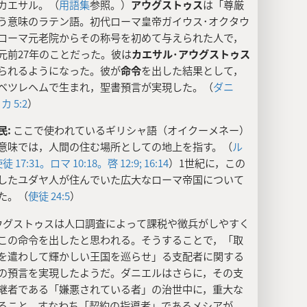
カエサル。（
用語集
参照。）
アウグストゥス
は「尊厳
う意味のラテン語。初代ローマ皇帝ガイウス･オクタウ
ローマ元老院からその称号を初めて与えられた人で，
元前27年のことだった。彼は
カエサル･アウグストゥス
られるようになった。彼が
命令
を出した結果として，
ベツレヘムで生まれ，聖書預言が実現した。（
ダニ
カ 5:2
）
民:
ここで使われているギリシャ語（オイクーメネー）
意味では，人間の住む場所としての地上を指す。（
ル
徒 17:31。
ロマ 10:18。
啓 12:9;
16:14
）1世紀に，この
したユダヤ人が住んでいた広大なローマ帝国について
た。（
使徒 24:5
）
ウグストゥスは人口調査によって課税や徴兵がしやすく
この命令を出したと思われる。そうすることで，「取
を遣わして輝かしい王国を巡らせ」る支配者に関する
の預言を実現したようだ。ダニエルはさらに，その支
継者である「嫌悪されている者」の治世中に，重大な
ること，すなわち「契約の指導者」であるメシアが