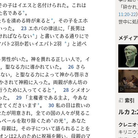
その子はイエスと名付けられた。これは
「砕かれ
た名である
+
。
11:20-22
たちを清める時が来ると
+
，その子をエホ
世中に処
いった。
23
エホバの律法に，「長男は
ければならない
+
」と書いてある通りにで
メディア
マバト2羽か若いイエバト2羽
+
」と述べ
。
う男性がいた。神を畏れる正しい人で，イ
+
，聖なる力に導かれていた。
26
さら
なない，と聖なる力によって神から啓示さ
かされて神殿に入った。両親が赤ん坊の
行うために入ってくると
+
，
28
シメオン
った。
29
「主権者である主よ，今あな
索引
せてくださいます
+
。
30
私の目は救いの
ルカ 2:
なたが用意され，全ての国の人々が見るこ
らベールを取り除くため
+
の光
+
，あなた
クレニオ
と母親は，その子について語られることを
キリニウ
オンは2人のために祝福を願い，母親のマ