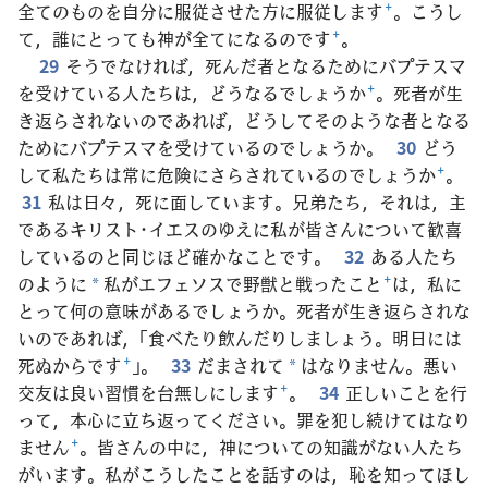
全てのものを自分に服従させた方に服従します
+
。こうし
て，誰にとっても神が全てになるのです
+
。
29
そうでなければ，死んだ者となるためにバプテスマ
を受けている人たちは，どうなるでしょうか
+
。死者が生
き返らされないのであれば，どうしてそのような者となる
ためにバプテスマを受けているのでしょうか。
30
どう
して私たちは常に危険にさらされているのでしょうか
+
。
31
私は日々，死に面しています。兄弟たち，それは，主
であるキリスト･イエスのゆえに私が皆さんについて歓喜
しているのと同じほど確かなことです。
32
ある人たち
のように
私がエフェソスで野獣と戦ったこと
+
は，私に
*
とって何の意味があるでしょうか。死者が生き返らされな
いのであれば，「食べたり飲んだりしましょう。明日には
死ぬからです
+
」。
33
だまされて
はなりません。悪い
*
交友は良い習慣を台無しにします
+
。
34
正しいことを行
って，本心に立ち返ってください。罪を犯し続けてはなり
ません
+
。皆さんの中に，神についての知識がない人たち
がいます。私がこうしたことを話すのは，恥を知ってほし