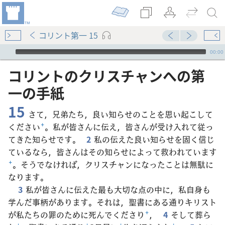
コリント第一 15
Audio Player
00:00
コリント​の​クリスチャン​へ​の​第​
一​の​手紙
15
さて，兄弟たち，良い知らせのことを思い起こして
ください
+
。私が皆さんに伝え，皆さんが受け入れて従っ
てきた知らせです。
2
私の伝えた良い知らせを固く信じ
ているなら，皆さんはその知らせによって救われています
+
。そうでなければ，クリスチャンになったことは無駄に
なります。
3
私が皆さんに伝えた最も大切な点の中に，私自身も
学んだ事柄があります。それは，聖書にある通りキリスト
が私たちの罪のために死んでくださり
+
，
4
そして葬ら