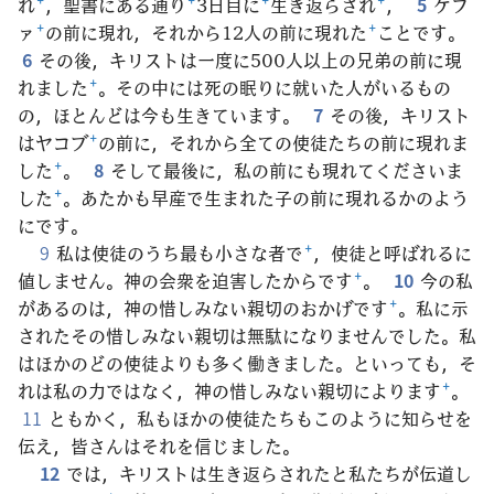
れ
+
，聖書にある通り
+
3日目に
+
生き返らされ
+
，
5
ケフ
ァ
+
の前に現れ，それから12人の前に現れた
+
ことです。
6
その後，キリストは一度に500人以上の兄弟の前に現
れました
+
。その中には死の眠りに就いた人がいるもの
の，ほとんどは今も生きています。
7
その後，キリスト
はヤコブ
+
の前に，それから全ての使徒たちの前に現れま
した
+
。
8
そして最後に，私の前にも現れてくださいま
した
+
。あたかも早産で生まれた子の前に現れるかのよう
にです。
9
私は使徒のうち最も小さな者で
+
，使徒と呼ばれるに
値しません。神の会衆を迫害したからです
+
。
10
今の私
があるのは，神の惜しみない親切のおかげです
+
。私に示
されたその惜しみない親切は無駄になりませんでした。私
はほかのどの使徒よりも多く働きました。といっても，そ
れは私の力ではなく，神の惜しみない親切によります
+
。
11
ともかく，私もほかの使徒たちもこのように知らせを
伝え，皆さんはそれを信じました。
12
では，キリストは生き返らされたと私たちが伝道し