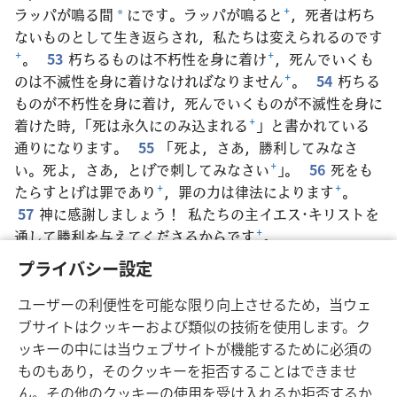
ラッパが鳴る間
にです。ラッパが鳴ると
+
，死者は朽ち
*
ないものとして生き返らされ，私たちは変えられるのです
+
。
53
朽ちるものは不朽性を身に着け
+
，死んでいくも
のは不滅性を身に着けなければなりません
+
。
54
朽ちる
ものが不朽性を身に着け，死んでいくものが不滅性を身に
着けた時，「死は永久にのみ込まれる
+
」と書かれている
通りになります。
55
「死よ，さあ，勝利してみなさ
い。死よ，さあ，とげで刺してみなさい
+
」。
56
死をも
たらすとげは罪であり
+
，罪の力は律法によります
+
。
57
神に感謝しましょう！ 私たちの主イエス･キリストを
通して勝利を与えてくださるからです
+
。
58
それで，私の愛する兄弟たち，しっかり立って
+
，
プライバシー設定
動じることなく，主の活動をいつも活発に
行ってくださ
*
い
+
。皆さんが知っているように，主のために働くことは
ユーザーの利便性を可能な限り向上させるため，当ウェ
無駄
ではないのです
+
。
ブサイトはクッキーおよび類似の技術を使用します。ク
*
ッキーの中には当ウェブサイトが機能するために必須の
ものもあり，そのクッキーを拒否することはできませ
ん。その他のクッキーの使用を受け入れるか拒否するか