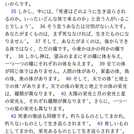
いからです。
35
しかし，中には，「死者はどのように生き返らされ
るのか。いったいどんな体で来るのか」と言う人がいるこ
とでしょう
+
。
36
そう言うあなたは分別がない人です。
あなたがまくものは，まず死ななければ，生きたものにな
りません
+
。
37
そして，あなたがまくのは，後からでき
る体ではなく，ただの種です。小麦かほかの何かの種で
す。
38
しかし神は，望みのままにその種に体を与え，
一つ一つの種にそれぞれの体を与えます。
39
全ての体
が同じ体ではありません。人間の体があり，家畜の体，鳥
の体，魚の体があります。
40
そして，天での体
+
と地上
での体
+
があります。天での体の栄光と地上での体の栄光
は，種類が異なります。
41
太陽の栄光と月の栄光と星
の栄光も，それぞれ種類が異なります
+
。さらに，一つ一
つの星の栄光も異なります。
42
死者の復活も同様です。朽ちるものとしてまかれ，
朽ちないものとして生き返らされます
+
。
43
卑しいもの
としてまかれ，栄光あるものとして生き返らされます
+
。