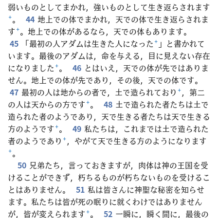
弱いものとしてまかれ，強いものとして生き返らされます
+
。
44
地上での体でまかれ，天での体で生き返らされま
す
+
。地上での体があるなら，天での体もあります。
45
「最初の人アダムは生きた人になった
+
」と書かれて
います。最後のアダムは，命を与える，目に見えない存在
になりました
+
。
46
とはいえ，天での体が先ではありま
せん。地上での体が先であり，その後，天での体です。
47
最初の人は地からの者で，土で造られており
+
，第二
の人は天からの方です
+
。
48
土で造られた者たちは土で
造られた者のようであり，天で生きる者たちは天で生きる
方のようです
+
。
49
私たちは，これまでは土で造られた
者のようであり
+
，やがて天で生きる方のようになります
+
。
50
兄弟たち，言っておきますが，肉体は神の王国を受
けることができず，朽ちるものが朽ちないものを受けるこ
とはありません。
51
私は皆さんに神聖な秘密を知らせ
ます。私たちは皆が死の眠りに就くわけではありません
が，皆が変えられます
+
。
52
一瞬に，瞬く間に，最後の