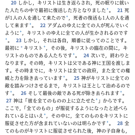
20
しかし，キリストは生き返らされ，死の眠りに就い
た人たちの中で最初に復活した方となりました
+
。
21
死
が1人の人を通して来たので
+
，死者の復活も1人の人を通
して来ます
+
。
22
アダムのゆえに全ての人が死んでいく
ように
+
，キリストのゆえに全ての人が生かされるのです
+
。
23
しかし，それは各自，順番に従ってのことです。
最初に
キリスト
+
，その後，キリストの臨在の間に，キ
*
リストのものである人たちです
+
。
24
次いで，終わりと
なります。その時，キリストは父である神に王国を渡しま
す。その時までに，キリストは全ての政府，また全ての権
威と力を除き去っています
+
。
25
神がキリストに全ての
敵を踏みつけさせるまで，キリストは王として治めるので
す
+
。
26
そして最後の敵である死が除き去られます
+
。
27
神は「彼を全てのものの上に立たせた
+
」からです。
ここで，「全てのもの」が服従するようになったと述べら
れているとはいえ
+
，その中に，全てのものをキリストに
服従させた方が含まれていないのは明らかです
+
。
28
全
てのものがキリストに服従させられた後，神の子自身も，