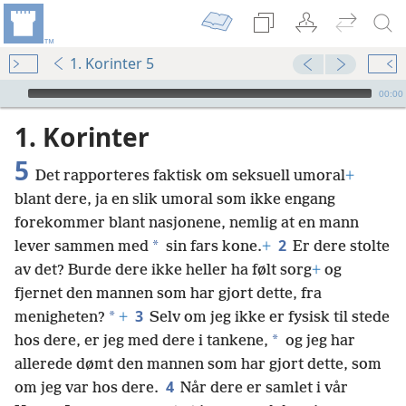
1. Korinter 5
Audio Player
00:00
1. Korinter
5
Det rapporteres faktisk om seksuell umoral
+
blant dere, ja en slik umoral som ikke engang
forekommer blant nasjonene, nemlig at en mann
2
*
lever sammen med
sin fars kone.
+
Er dere stolte
av det? Burde dere ikke heller ha følt sorg
+
og
fjernet den mannen som har gjort dette, fra
3
*
menigheten?
+
Selv om jeg ikke er fysisk til stede
*
hos dere, er jeg med dere i tankene,
og jeg har
allerede dømt den mannen som har gjort dette, som
4
om jeg var hos dere.
Når dere er samlet i vår