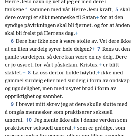
Herre Jesu navn og vet at jeg er med dere i
5
*
tankene
sammen med vår Herre Jesu kraft,
skal
dere overgi et slikt menneske til Satan
+
for at den
syndige påvirkningen skal bli fjernet, og for at ånden
skal bli frelst på Herrens dag.
+
6
Dere har ikke noe å være stolte av. Vet dere ikke
7
at en liten surdeig syrer hele deigen?
+
Rens ut den
gamle surdeigen, så dere kan være en ny deig. Dere
er jo usyret, for vårt påskelam, Kristus,
+
er blitt
8
slaktet.
+
La oss derfor holde høytid,
+
ikke med
gammel surdeig eller med surdeig i form av ondskap
og ugudelighet, men med usyret brød i form av
oppriktighet og sannhet.
9
I brevet mitt skrev jeg at dere skulle slutte med
å omgås mennesker som praktiserer seksuell
10
umoral.
Jeg mente ikke alle i denne verden som
praktiserer seksuell umoral,
+
som er grådige, som