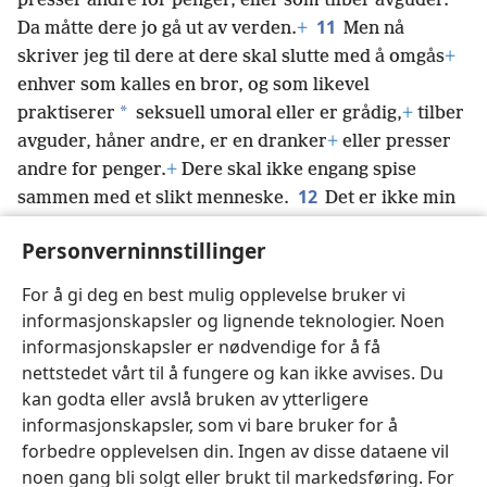
presser andre for penger, eller som tilber avguder.
11
Da måtte dere jo gå ut av verden.
+
Men nå
skriver jeg til dere at dere skal slutte med å omgås
+
enhver som kalles en bror, og som likevel
*
praktiserer
seksuell umoral eller er grådig,
+
tilber
avguder, håner andre, er en dranker
+
eller presser
andre for penger.
+
Dere skal ikke engang spise
12
sammen med et slikt menneske.
Det er ikke min
oppgave å dømme dem som er utenfor menigheten.
Personverninnstillinger
13
Dømmer ikke dere dem som er innenfor,
+
mens
Gud dømmer dem som er utenfor?
+
«Fjern den som
For å gi deg en best mulig opplevelse bruker vi
er ond, fra menigheten.»
+
informasjonskapsler og lignende teknologier. Noen
informasjonskapsler er nødvendige for å få
nettstedet vårt til å fungere og kan ikke avvises. Du
kan godta eller avslå bruken av ytterligere
informasjonskapsler, som vi bare bruker for å
Norsk
Del
Innstillinger
forbedre opplevelsen din. Ingen av disse dataene vil
Copyright
© 2026 Watch Tower Bible and Tract Society of Pennsylvania
noen gang bli solgt eller brukt til markedsføring. For
Vilkår for bruk
Personvern
Personverninnstillinger
JW.ORG