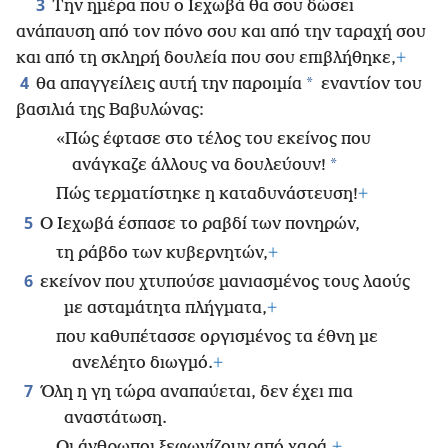
3
Την ημέρα που ο Ιεχωβά θα σου δώσει
ανάπαυση από τον πόνο σου και από την ταραχή σου
και από τη σκληρή δουλεία που σου επιβλήθηκε,
+
4
*
θα απαγγείλεις αυτή την παροιμία
εναντίον του
βασιλιά της Βαβυλώνας:
«Πώς έφτασε στο τέλος του εκείνος που
*
ανάγκαζε άλλους να δουλεύουν!
Πώς τερματίστηκε η καταδυνάστευση!
+
5
Ο Ιεχωβά έσπασε το ραβδί των πονηρών,
τη ράβδο των κυβερνητών,
+
6
εκείνον που χτυπούσε μανιασμένος τους λαούς
με ασταμάτητα πλήγματα,
+
που καθυπέτασσε οργισμένος τα έθνη με
ανελέητο διωγμό.
+
7
Όλη η γη τώρα αναπαύεται, δεν έχει πια
αναστάτωση.
Οι άνθρωποι ξεφωνίζουν από χαρά.
+