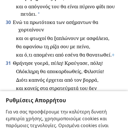
και ο απόγονός του θα είναι πύρινο φίδι που
*
πετάει.
30
Ενώ τα πρωτότοκα των ασήμαντων θα
χορταίνουν
και οι φτωχοί θα ξαπλώνουν με ασφάλεια,
θα αφανίσω τη ρίζα σου με πείνα,
και ό,τι απομένει από εσένα θα θανατωθεί.
+
31
Θρήνησε γοερά, πύλη! Κραύγασε, πόλη!
Ολόκληρη θα αποκαρδιωθείς, Φιλιστία!
Διότι καπνός έρχεται από τον βορρά,
και κανείς στα στρατεύματά του δεν
βραδυπορεί».
Ρυθμίσεις Απορρήτου
32
Τι θα απαντήσουν στους αγγελιοφόρους του
Για να σας προσφέρουμε την καλύτερη δυνατή
έθνους;
εμπειρία χρήσης, χρησιμοποιούμε cookies και
Ότι ο Ιεχωβά έβαλε τα θεμέλια της Σιών
+
παρόμοιες τεχνολογίες. Ορισμένα cookies είναι