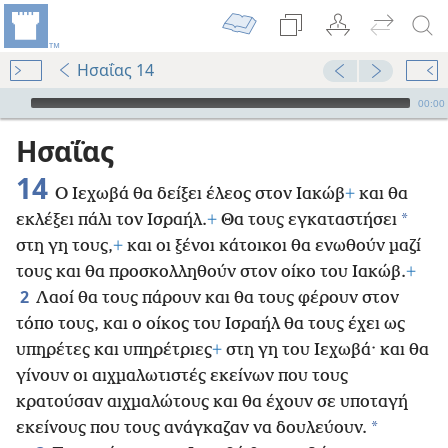
Ησαΐας 14
Audio Player
00:00
Ησαΐας
14
Ο Ιεχωβά θα δείξει έλεος στον Ιακώβ
+
και θα
*
εκλέξει πάλι τον Ισραήλ.
+
Θα τους εγκαταστήσει
στη γη τους,
+
και οι ξένοι κάτοικοι θα ενωθούν μαζί
τους και θα προσκολληθούν στον οίκο του Ιακώβ.
+
2
Λαοί θα τους πάρουν και θα τους φέρουν στον
τόπο τους, και ο οίκος του Ισραήλ θα τους έχει ως
υπηρέτες και υπηρέτριες
+
στη γη του Ιεχωβά· και θα
γίνουν οι αιχμαλωτιστές εκείνων που τους
κρατούσαν αιχμαλώτους και θα έχουν σε υποταγή
*
εκείνους που τους ανάγκαζαν να δουλεύουν.