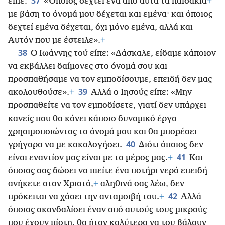
37
είπε:
«Όποιος δεχτεί ένα από αυτά τα παιδάκια
+
με βάση το όνομά μου δέχεται και εμένα· και όποιος
δεχτεί εμένα δέχεται, όχι μόνο εμένα, αλλά και
Αυτόν που με έστειλε».
+
38
Ο Ιωάννης τού είπε: «Δάσκαλε, είδαμε κάποιον
να εκβάλλει δαίμονες στο όνομά σου και
προσπαθήσαμε να τον εμποδίσουμε, επειδή δεν μας
39
ακολουθούσε».
+
Αλλά ο Ιησούς είπε: «Μην
προσπαθείτε να τον εμποδίσετε, γιατί δεν υπάρχει
κανείς που θα κάνει κάποιο δυναμικό έργο
χρησιμοποιώντας το όνομά μου και θα μπορέσει
40
γρήγορα να με κακολογήσει.
Διότι όποιος δεν
41
είναι εναντίον μας είναι με το μέρος μας.
+
Και
όποιος σας δώσει να πιείτε ένα ποτήρι νερό επειδή
ανήκετε στον Χριστό,
+
αληθινά σας λέω, δεν
42
πρόκειται να χάσει την ανταμοιβή του.
+
Αλλά
όποιος σκανδαλίσει έναν από αυτούς τους μικρούς
που έχουν πίστη, θα ήταν καλύτερα να του βάλουν