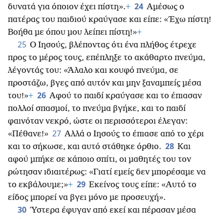
24
δυνατά για όποιον έχει πίστη».
+
Αμέσως ο
πατέρας του παιδιού κραύγασε και είπε: «Έχω πίστη!
Βοήθα με όπου μου λείπει πίστη!»
+
25
Ο Ιησούς, βλέποντας ότι ένα πλήθος έτρεχε
προς το μέρος τους, επέπληξε το ακάθαρτο πνεύμα,
λέγοντάς του: «Άλαλο και κουφό πνεύμα, σε
προστάζω, βγες από αυτόν και μην ξαναμπείς μέσα
26
του!»
+
Αφού το παιδί κραύγασε και το έπιασαν
πολλοί σπασμοί, το πνεύμα βγήκε, και το παιδί
φαινόταν νεκρό, ώστε οι περισσότεροι έλεγαν:
27
«Πέθανε!»
Αλλά ο Ιησούς το έπιασε από το χέρι
28
και το σήκωσε, και αυτό στάθηκε όρθιο.
Και
αφού μπήκε σε κάποιο σπίτι, οι μαθητές του τον
ρώτησαν ιδιαιτέρως: «Γιατί εμείς δεν μπορέσαμε να
29
το εκβάλουμε;»
+
Εκείνος τους είπε: «Αυτό το
είδος μπορεί να βγει μόνο με προσευχή».
30
Ύστερα έφυγαν από εκεί και πέρασαν μέσα