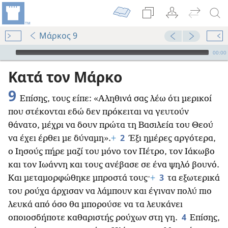
Μάρκος 9
Audio Player
00:00
Κατά τον Μάρκο
9
Επίσης, τους είπε: «Αληθινά σας λέω ότι μερικοί
που στέκονται εδώ δεν πρόκειται να γευτούν
θάνατο, μέχρι να δουν πρώτα τη Βασιλεία του Θεού
2
να έχει έρθει με δύναμη».
+
Έξι ημέρες αργότερα,
ο Ιησούς πήρε μαζί του μόνο τον Πέτρο, τον Ιάκωβο
και τον Ιωάννη και τους ανέβασε σε ένα ψηλό βουνό.
3
Και μεταμορφώθηκε μπροστά τους·
+
τα εξωτερικά
του ρούχα άρχισαν να λάμπουν και έγιναν πολύ πιο
λευκά από όσο θα μπορούσε να τα λευκάνει
4
οποιοσδήποτε καθαριστής ρούχων στη γη.
Επίσης,