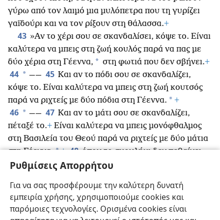
γύρω από τον λαιμό μια μυλόπετρα που τη γυρίζει
γαϊδούρι και να τον ρίξουν στη θάλασσα.
+
43
»Αν το χέρι σου σε σκανδαλίσει, κόψε το. Είναι
καλύτερα να μπεις στη ζωή κουλός παρά να πας με
*
δύο χέρια στη Γέεννα,
στη φωτιά που δεν σβήνει.
+
44
45
*
——
Και αν το πόδι σου σε σκανδαλίζει,
κόψε το. Είναι καλύτερα να μπεις στη ζωή κουτσός
*
παρά να ριχτείς με δύο πόδια στη Γέεννα.
+
46
47
*
——
Και αν το μάτι σου σε σκανδαλίζει,
πέταξέ το.
+
Είναι καλύτερα να μπεις μονόφθαλμος
στη Βασιλεία του Θεού παρά να ριχτείς με δύο μάτια
48
*
στη Γέεννα,
+
όπου το σκουλήκι δεν πεθαίνει
Ρυθμίσεις Απορρήτου
και η φωτιά δεν σβήνει.
+
49
»Διότι ο καθένας πρέπει να αλατιστεί με
Για να σας προσφέρουμε την καλύτερη δυνατή
50
φωτιά.
+
Το αλάτι είναι καλό, αλλά αν χάσει την
εμπειρία χρήσης, χρησιμοποιούμε cookies και
αλμύρα του, με τι θα το καρυκεύσετε;
+
Να έχετε
παρόμοιες τεχνολογίες. Ορισμένα cookies είναι
αλάτι μέσα σας
+
και να διατηρείτε ειρήνη μεταξύ