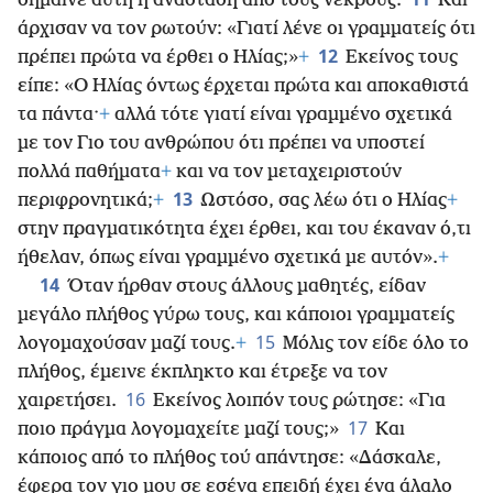
σήμαινε αυτή η ανάσταση από τους νεκρούς.
Και
άρχισαν να τον ρωτούν: «Γιατί λένε οι γραμματείς ότι
12
πρέπει πρώτα να έρθει ο Ηλίας;»
+
Εκείνος τους
είπε: «Ο Ηλίας όντως έρχεται πρώτα και αποκαθιστά
τα πάντα·
+
αλλά τότε γιατί είναι γραμμένο σχετικά
με τον Γιο του ανθρώπου ότι πρέπει να υποστεί
πολλά παθήματα
+
και να τον μεταχειριστούν
13
περιφρονητικά;
+
Ωστόσο, σας λέω ότι ο Ηλίας
+
στην πραγματικότητα έχει έρθει, και του έκαναν ό,τι
ήθελαν, όπως είναι γραμμένο σχετικά με αυτόν».
+
14
Όταν ήρθαν στους άλλους μαθητές, είδαν
μεγάλο πλήθος γύρω τους, και κάποιοι γραμματείς
15
λογομαχούσαν μαζί τους.
+
Μόλις τον είδε όλο το
πλήθος, έμεινε έκπληκτο και έτρεξε να τον
16
χαιρετήσει.
Εκείνος λοιπόν τους ρώτησε: «Για
17
ποιο πράγμα λογομαχείτε μαζί τους;»
Και
κάποιος από το πλήθος τού απάντησε: «Δάσκαλε,
έφερα τον γιο μου σε εσένα επειδή έχει ένα άλαλο