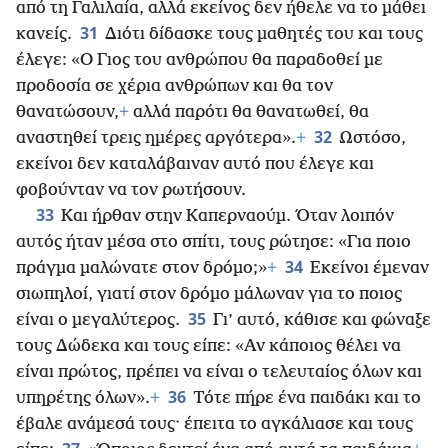
από τη Γαλιλαία, αλλά εκείνος δεν ήθελε να το μάθει
31
κανείς.
Διότι δίδασκε τους μαθητές του και τους
έλεγε: «Ο Γιος του ανθρώπου θα παραδοθεί με
προδοσία σε χέρια ανθρώπων και θα τον
θανατώσουν,
+
αλλά παρότι θα θανατωθεί, θα
32
αναστηθεί τρεις ημέρες αργότερα».
+
Ωστόσο,
εκείνοι δεν καταλάβαιναν αυτό που έλεγε και
φοβούνταν να τον ρωτήσουν.
33
Και ήρθαν στην Καπερναούμ. Όταν λοιπόν
αυτός ήταν μέσα στο σπίτι, τους ρώτησε: «Για ποιο
34
πράγμα μαλώνατε στον δρόμο;»
+
Εκείνοι έμεναν
σιωπηλοί, γιατί στον δρόμο μάλωναν για το ποιος
35
είναι ο
μεγαλύτερος.
Γι’ αυτό, κάθισε και φώναξε
τους Δώδεκα και τους είπε: «Αν κάποιος θέλει να
είναι πρώτος, πρέπει να είναι ο τελευταίος όλων και
36
υπηρέτης όλων».
+
Τότε πήρε ένα παιδάκι και το
έβαλε ανάμεσά τους· έπειτα το αγκάλιασε και τους