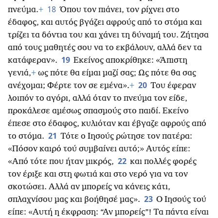
18
πνεύμα.
+
Όπου τον πιάνει, τον ρίχνει στο
έδαφος, και αυτός βγάζει αφρούς από το στόμα και
τρίζει τα δόντια του και χάνει τη δύναμή του. Ζήτησα
από τους μαθητές σου να το εκβάλουν, αλλά δεν τα
19
κατάφεραν».
Εκείνος αποκρίθηκε: «Άπιστη
γενιά,
+
ως πότε θα είμαι μαζί σας; Ως πότε θα σας
20
ανέχομαι; Φέρτε τον σε εμένα».
+
Του έφεραν
λοιπόν το αγόρι, αλλά όταν το πνεύμα τον είδε,
προκάλεσε αμέσως σπασμούς στο παιδί. Εκείνο
έπεσε στο έδαφος, κυλιόταν και έβγαζε αφρούς από
21
το στόμα.
Τότε ο Ιησούς ρώτησε τον πατέρα:
«Πόσον καιρό τού συμβαίνει αυτό;» Αυτός είπε:
22
«Από τότε που ήταν μικρός,
και πολλές φορές
τον έριξε και στη φωτιά και στο νερό για να τον
σκοτώσει. Αλλά αν μπορείς να κάνεις κάτι,
23
σπλαχνίσου μας και βοήθησέ μας».
Ο Ιησούς τού
είπε: «Αυτή η έκφραση: “Αν μπορείς”! Τα πάντα είναι