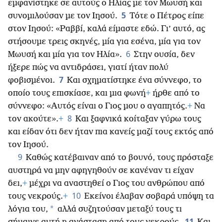
εμφανίστηκε σε αυτούς ο Ηλίας με τον Μωυσή και
5
συνομιλούσαν με τον Ιησού.
Τότε ο Πέτρος είπε
στον Ιησού: «Ραββί, καλά είμαστε εδώ. Γι’ αυτό, ας
στήσουμε τρεις σκηνές, μία για εσένα, μία για τον
6
Μωυσή και μία για τον Ηλία».
Στην ουσία, δεν
ήξερε πώς να αντιδράσει, γιατί ήταν πολύ
7
φοβισμένοι.
Και σχηματίστηκε ένα σύννεφο, το
οποίο τους επισκίασε, και μια φωνή
+
ήρθε από το
σύννεφο: «Αυτός είναι ο Γιος μου ο αγαπητός.
+
Να
8
τον ακούτε».
+
Και ξαφνικά κοίταξαν γύρω τους
και είδαν ότι δεν ήταν πια κανείς μαζί τους εκτός από
τον Ιησού.
9
Καθώς κατέβαιναν από το βουνό, τους πρόσταξε
αυστηρά να μην αφηγηθούν σε κανέναν τι είχαν
δει,
+
μέχρι να αναστηθεί ο Γιος του ανθρώπου από
10
τους νεκρούς.
+
Εκείνοι έλαβαν σοβαρά υπόψη τα
*
λόγια του,
αλλά συζητούσαν μεταξύ τους τι
11