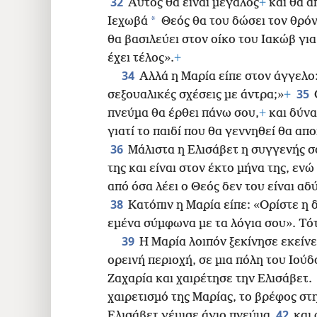
32
Αυτός θα είναι μεγάλος
+
και θα α
*
Ιεχωβά
Θεός θα του δώσει τον θρόν
θα βασιλεύει στον οίκο του Ιακώβ για
έχει τέλος».
+
34
Αλλά η Μαρία είπε στον άγγελο:
35
σεξουαλικές σχέσεις με άντρα;»
+
πνεύμα θα έρθει πάνω σου,
+
και δύνα
γιατί το παιδί που θα γεννηθεί θα απο
36
Μάλιστα η Ελισάβετ η συγγενής σ
της και είναι στον έκτο μήνα της, ενώ
από όσα λέει ο Θεός δεν του είναι α
38
Κατόπιν η Μαρία είπε: «Ορίστε η 
εμένα σύμφωνα με τα λόγια σου». Τό
39
Η Μαρία λοιπόν ξεκίνησε εκείνε
ορεινή περιοχή, σε μια πόλη του Ιούδ
Ζαχαρία και χαιρέτησε την Ελισάβετ.
χαιρετισμό της Μαρίας, το βρέφος στη
42
Ελισάβετ γέμισε άγιο πνεύμα
και