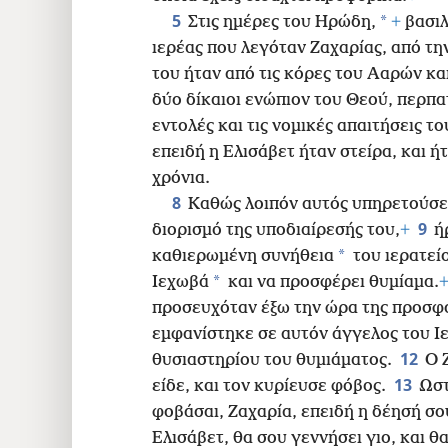
16
5
*
Στις ημέρες του Ηρώδη,
+
βασιλ
ιερέας που λεγόταν Ζαχαρίας, από τη
24
του ήταν από τις κόρες του Ααρών κα
δύο δίκαιοι ενώπιον του Θεού, περπ
32
εντολές και τις νομικές απαιτήσεις το
επειδή η Ελισάβετ ήταν στείρα, και ή
40
χρόνια.
8
Καθώς λοιπόν αυτός υπηρετούσε 
48
9
διορισμό της υποδιαίρεσής του,
+
ή
*
καθιερωμένη συνήθεια
του ιερατείο
56
*
Ιεχωβά
και να προσφέρει θυμίαμα.
προσευχόταν έξω την ώρα της προσφ
64
εμφανίστηκε σε αυτόν άγγελος του Ι
12
θυσιαστηρίου του θυμιάματος.
Ο 
72
13
είδε, και τον κυρίευσε φόβος.
Ωστ
φοβάσαι, Ζαχαρία, επειδή η δέησή σο
80
Ελισάβετ, θα σου γεννήσει γιο, και θ