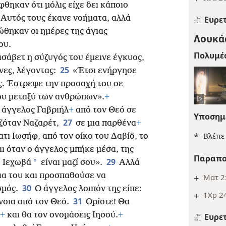
φθηκαν ότι μόλις είχε δει κάποιο
 Αυτός τους έκανε νοήματα, αλλά
Ευρε
θηκαν οι ημέρες της άγιας
Λουκάς
ου.
Πολυμέ
ισάβετ η σύζυγός του έμεινε έγκυος,
25
ήνες, λέγοντας:
«Έτσι ενήργησε
ς. Έστρεψε την προσοχή του σε
μου μεταξύ των ανθρώπων».
+
ο άγγελος Γαβριήλ
+
από τον Θεό σε
Υποσημ
27
αζόταν Ναζαρέτ,
σε μια παρθένα
+
*
Βλέπ
ι Ιωσήφ, από τον οίκο του Δαβίδ, το
ι όταν ο άγγελος μπήκε μέσα, της
Παραπο
29
*
ο Ιεχωβά
είναι μαζί σου».
Αλλά
ια του και προσπαθούσε να
+
Ματ 2
30
σμός.
Ο άγγελος λοιπόν της είπε:
+
1Χρ 24
31
νοια από τον Θεό.
Ορίστε! Θα
+
και θα τον ονομάσεις Ιησού.
+
Ευρε