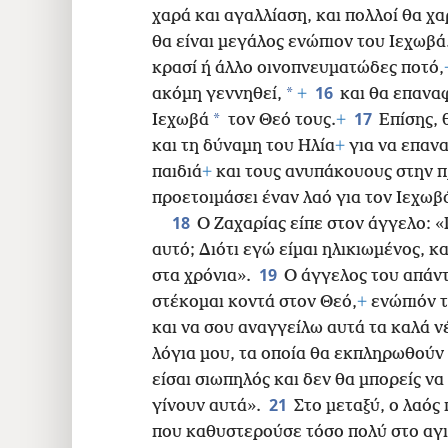
χαρά και αγαλλίαση, και πολλοί θα χα
θα είναι μεγάλος ενώπιον του Ιεχωβά
κρασί ή άλλο οινοπνευματώδες ποτό,
16
*
ακόμη γεννηθεί,
+
και θα επανα
17
*
Ιεχωβά
τον Θεό τους.
+
Επίσης, 
και τη δύναμη
του Ηλία
+
για να επαν
παιδιά
+
και τους ανυπάκουους στην π
προετοιμάσει έναν λαό για τον Ιεχωβ
18
Ο Ζαχαρίας είπε στον άγγελο: «
αυτό; Διότι εγώ είμαι ηλικιωμένος, κ
19
στα χρόνια».
Ο άγγελος του απάντ
στέκομαι κοντά στον Θεό,
+
ενώπιόν τ
και να σου αναγγείλω αυτά τα καλά ν
λόγια μου, τα οποία θα εκπληρωθούν 
είσαι σιωπηλός και δεν θα μπορείς να
21
γίνουν αυτά».
Στο μεταξύ, ο λαός
που καθυστερούσε τόσο πολύ στο αγ