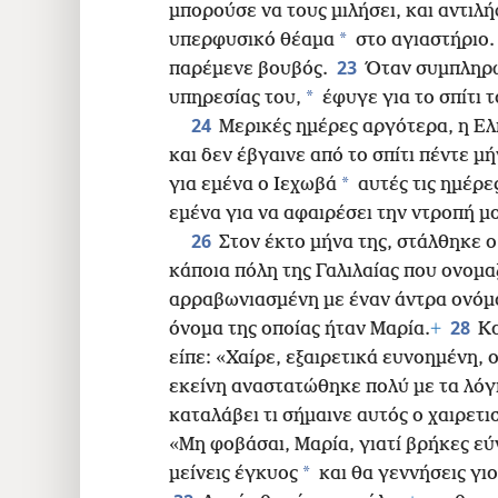
μπορούσε να τους μιλήσει, και αντιλή
*
υπερφυσικό θέαμα
στο αγιαστήριο.
23
παρέμενε βουβός.
Όταν συμπληρώ
*
υπηρεσίας του,
έφυγε για το σπίτι τ
24
Μερικές ημέρες αργότερα, η Ελ
και δεν έβγαινε από το σπίτι πέντε μ
*
για εμένα ο Ιεχωβά
αυτές τις ημέρε
εμένα για να αφαιρέσει την ντροπή 
26
Στον έκτο μήνα της, στάλθηκε 
κάποια πόλη της Γαλιλαίας που ονομ
αρραβωνιασμένη με έναν άντρα ονόματ
28
όνομα της οποίας ήταν Μαρία.
+
Κα
είπε: «Χαίρε, εξαιρετικά ευνοημένη, 
εκείνη αναστατώθηκε πολύ με τα λόγ
καταλάβει τι σήμαινε αυτός ο χαιρετι
«Μη φοβάσαι, Μαρία, γιατί βρήκες εύ
*
μείνεις έγκυος
και θα γεννήσεις γιο