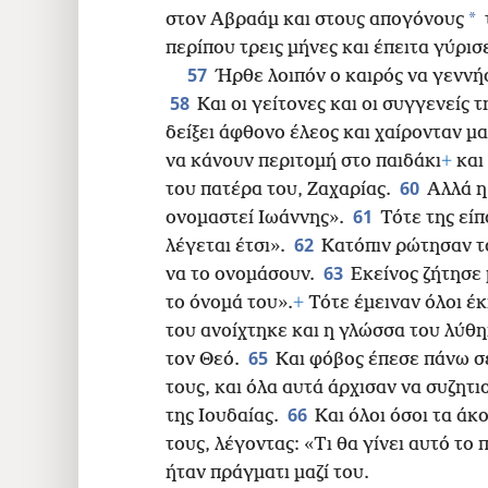
*
στον Αβραάμ και στους απογόνους
περίπου τρεις μήνες και έπειτα γύρισε
57
Ήρθε λοιπόν ο καιρός να γεννήσ
58
Και οι γείτονες και οι συγγενείς 
δείξει άφθονο έλεος και χαίρονταν μαζ
να κάνουν περιτομή στο παιδάκι
+
και
60
του πατέρα του, Ζαχαρίας.
Αλλά η
61
ονομαστεί Ιωάννης».
Τότε της εί
62
λέγεται έτσι».
Κατόπιν ρώτησαν τ
63
να το ονομάσουν.
Εκείνος ζήτησε 
το όνομά του».
+
Τότε έμειναν όλοι έ
του ανοίχτηκε και η γλώσσα του λύθηκ
65
τον Θεό.
Και φόβος έπεσε πάνω σε
τους, και όλα αυτά άρχισαν να συζητι
66
της Ιουδαίας.
Και όλοι όσοι τα άκ
τους, λέγοντας: «Τι θα γίνει αυτό το 
ήταν πράγματι μαζί του.