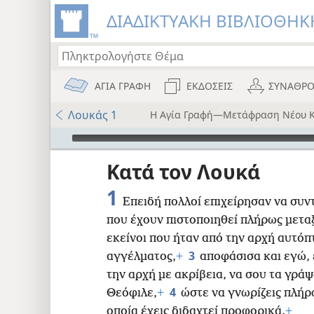
ΔΙΑΔΙΚΤΥΑΚΗ ΒΙΒΛΙΟΘΗΚΗ
ΑΓΙΑ ΓΡΑΦΗ
ΕΚΔΟΣΕΙΣ
ΣΥΝΑΘΡΟ
Λουκάς 1
Η Αγία Γραφή—Μετάφραση Νέου 
Audio Player
ου
Κατά τον Λουκά
i12)
1
Επειδή πολλοί επιχείρησαν να συ
που έχουν πιστοποιηθεί πλήρως μεταξ
i7)
εκείνοι που ήταν από την αρχή αυτόπ
)
3
αγγέλματος,
+
αποφάσισα και εγώ, 
την αρχή με ακρίβεια, να σου τα γράψ
8
4
Θεόφιλε,
+
ώστε να γνωρίζεις πλήρω
οποία έχεις διδαχτεί προφορικά.
+