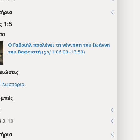
τήρια
 1:5
σα
Ο Γαβριήλ προλέγει τη γέννηση του Ιωάννη
του Βαφτιστή
(
gnj
1 06:03–13:53)
ειώσεις
ε
Γλωσσάριο
.
μπές
:1
:3, 10
τήρια