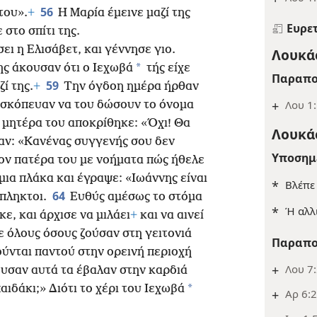
56
του».
+
Η Μαρία έμεινε μαζί της
Ευρε
 στο σπίτι της.
ει η Ελισάβετ, και γέννησε γιο.
Λουκάς
*
της άκουσαν ότι ο Ιεχωβά
τής είχε
Παραπο
59
ί της.
+
Την όγδοη ημέρα ήρθαν
+
Λου 1:
 σκόπευαν να του δώσουν το όνομα
 μητέρα του αποκρίθηκε: «Όχι! Θα
Λουκάς
παν: «Κανένας συγγενής σου δεν
Υποσημ
ον πατέρα του με νοήματα πώς ήθελε
μια πλάκα και έγραψε: «Ιωάννης είναι
*
Βλέπ
64
κπληκτοι.
Ευθύς αμέσως το στόμα
*
Ή αλλι
ε, και άρχισε να μιλάει
+
και να αινεί
 όλους όσους ζούσαν στη γειτονιά
Παραπο
ούνται παντού στην ορεινή περιοχή
+
Λου 7
ουσαν αυτά τα έβαλαν στην καρδιά
*
παιδάκι;» Διότι το χέρι του Ιεχωβά
+
Αρ 6:2