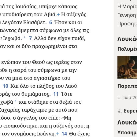
Η Μαρία
ιά της Ιουδαίας, υπήρχε κάποιος
Γέννηση
ν υποδιαίρεση του Αβιά.
+
Η σύζυγός
6
ι λεγόταν Ελισάβετ.
Ήταν και οι
Προφητε
ατώντας άμεμπτα σύμφωνα με όλες τις
Λουκάς
7
*
υ Ιεχωβά.
Αλλά δεν είχαν παιδί,
ταν και οι δύο προχωρημένοι στα
Πολυμέ
ενώπιον του Θεού ως ιερέας στον
ρθε η σειρά του σύμφωνα με την
υ να μπει στο αγιαστήριο του
Παραπο
10
+
Και όλο το πλήθος του λαού
11
οράς του θυμιάματος.
Τότε
+
Ιωα 20
*
εχωβά
και στάθηκε στα δεξιά του
Ευρε
Ζαχαρίας ταράχτηκε με αυτό που
όσο, ο άγγελος του είπε: «Μη
Λουκάς
υ εισακούστηκε, και η σύζυγός σου, η
Υποσημ
14
α τον ονομάσεις Ιωάννη.
+
Θα έχεις