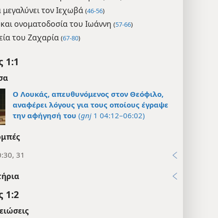
 μεγαλύνει τον Ιεχωβά
(
46-56
)
 και ονοματοδοσία του Ιωάννη
(
57-66
)
ία του Ζαχαρία
(
67-80
)
 1:1
σα
Ο Λουκάς, απευθυνόμενος στον Θεόφιλο,
αναφέρει λόγους για τους οποίους έγραψε
την αφήγησή του
(
gnj
1 04:12–06:02)
μπές
:30, 31
τήρια
 1:2
ειώσεις