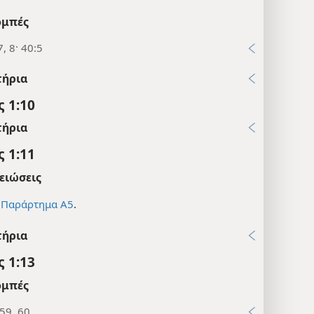
μπές
7, 8· 40:5
τήρια
 1:10
τήρια
 1:11
ειώσεις
ε
Παράρτημα Α5
.
τήρια
 1:13
μπές
59, 60