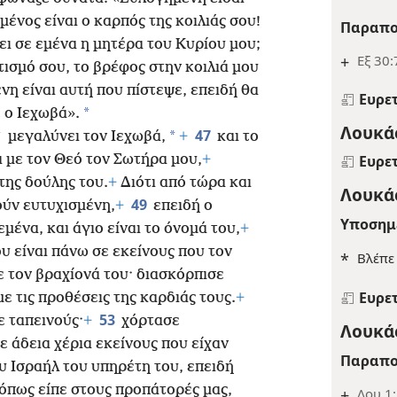
ένος είναι ο καρπός της κοιλιάς σου!
Παραπο
θει σε εμένα η μητέρα του Κυρίου μου;
+
Εξ 30:
τισμό σου, το βρέφος στην κοιλιά μου
νη είναι αυτή που πίστεψε, επειδή θα
Ευρε
*
 ο Ιεχωβά».
Λουκάς
47
*
*
μεγαλύνει τον Ιεχωβά,
+
και το
 με τον Θεό τον Σωτήρα μου,
+
Ευρε
της δούλης του.
+
Διότι από τώρα και
Λουκάς
49
ούν ευτυχισμένη,
+
επειδή ο
Υποσημ
ένα, και άγιο είναι το όνομά του,
+
ου είναι πάνω σε εκείνους που τον
*
Βλέπ
 τον βραχίονά του· διασκόρπισε
Ευρε
ε τις προθέσεις της καρδιάς τους.
+
53
 ταπεινούς·
+
χόρτασε
Λουκάς
ε άδεια χέρια εκείνους που είχαν
Παραπο
υ Ισραήλ του υπηρέτη του, επειδή
 όπως είπε στους προπάτορές μας,
+
Λου 1: