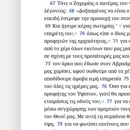
67
Τότε ο Ζαχαρίας ο πατέρας του
68
λέγοντας:
«Δοξασμένος να είναι ο
επειδή έστρεψε την προσοχή του στο
69
*
Και ήγειρε κέρας σωτηρίας
+
για
70
υπηρέτη του,
+
όπως είπε ο ίδιος
71
προφητών της αρχαιότητας,
+
για 
από το χέρι όλων εκείνων που μας μι
σε σχέση με τους προπάτορές μας και
73
τον όρκο που έδωσε στον Αβραάμ
μας χαρίσει,
αφού σωθούμε από τα χέρ
75
αποδίδουμε άφοβα ιερή υπηρεσία
76
του όλες τις ημέρες μας.
Όσο για 
προφήτης του Υψίστου, γιατί θα προ
77
ετοιμάσεις τις οδούς του,
+
για να
μέσω συγχώρησης των αμαρτιών τους
του Θεού μας. Με αυτή τη συμπόνια θ
79
ύψη,
για να φωτίσει εκείνους που