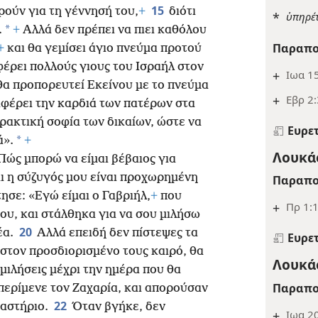
15
ρούν για τη γέννησή του,
+
διότι
*
ὑπηρέτ
*
.
+
Αλλά δεν πρέπει να πιει καθόλου
Παραπο
+
και θα γεμίσει άγιο πνεύμα προτού
φέρει πολλούς γιους του Ισραήλ στον
+
Ιωα 15
θα προπορευτεί Εκείνου με το πνεύμα
+
Εβρ 2:
αφέρει την καρδιά των πατέρων στα
ρακτική σοφία των δικαίων, ώστε να
Ευρε
*
ά».
+
Λουκάς
Πώς μπορώ να είμαι βέβαιος για
αι η σύζυγός μου είναι προχωρημένη
Παραπο
ησε: «Εγώ είμαι ο Γαβριήλ,
+
που
+
Πρ 1:
ου, και στάλθηκα για να σου μιλήσω
20
έα.
Αλλά επειδή δεν πίστεψες τα
Ευρε
στον προσδιορισμένο τους καιρό, θα
Λουκάς
 μιλήσεις μέχρι την ημέρα που θα
Παραπο
 περίμενε τον Ζαχαρία, και απορούσαν
22
ιαστήριο.
Όταν βγήκε, δεν
+
Ιωα 20