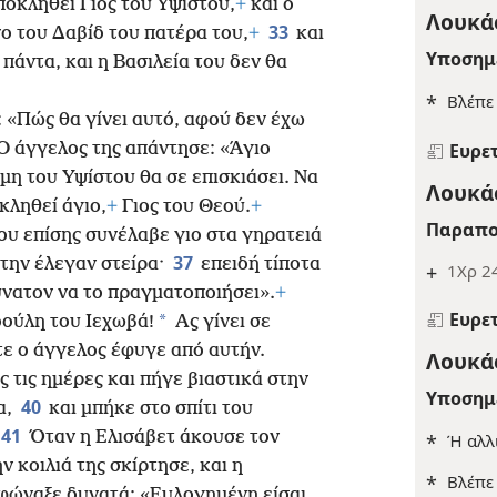
ποκληθεί Γιος του Υψίστου,
+
και ο
Λουκάς
33
ο του Δαβίδ του πατέρα του,
+
και
Υποσημ
 πάντα, και η Βασιλεία του δεν θα
*
Βλέπ
 «Πώς θα γίνει αυτό, αφού δεν έχω
Ευρε
Ο άγγελος της απάντησε: «Άγιο
μη του Υψίστου θα σε επισκιάσει. Να
Λουκάς
κληθεί άγιο,
+
Γιος του Θεού.
+
Παραπο
ου επίσης συνέλαβε γιο στα γηρατειά
37
 την έλεγαν στείρα·
επειδή τίποτα
+
1Χρ 24
δύνατον να το πραγματοποιήσει».
+
Ευρε
*
δούλη του Ιεχωβά!
Ας γίνει σε
τε ο άγγελος έφυγε από αυτήν.
Λουκάς
ς τις ημέρες και πήγε βιαστικά στην
Υποσημ
40
α,
και μπήκε στο σπίτι του
41
Όταν η Ελισάβετ άκουσε τον
*
Ή αλλ
ν κοιλιά της σκίρτησε, και
η
*
Βλέπ
 φώναξε δυνατά: «Ευλογημένη είσαι