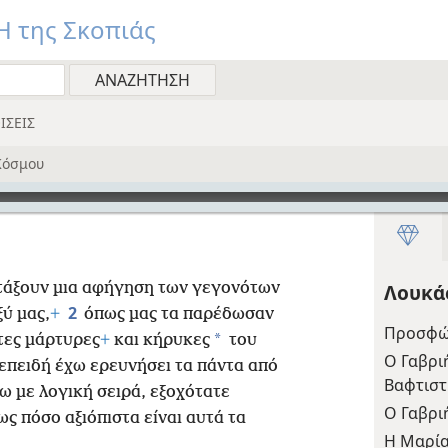
 της Σκοπιάς
ΙΣΕΙΣ
Κόσμου
ντάξουν μια αφήγηση των γεγονότων
Λουκά
2
ύ μας,
+
όπως μας τα παρέδωσαν
Προσφώ
*
τες μάρτυρες
+
και κήρυκες
του
Ο Γαβρι
επειδή έχω ερευνήσει τα πάντα από
Βαφτισ
ω με λογική σειρά, εξοχότατε
Ο Γαβρι
ς πόσο αξιόπιστα είναι αυτά τα
Η Μαρία