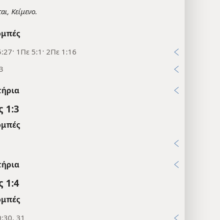
αι, Κείμενο.
μπές
:27· 1Πε 5:1· 2Πε 1:16
3
τήρια
 1:3
μπές
1
τήρια
 1:4
μπές
:30, 31