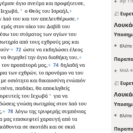
+
Ιερ 1:
 γέμισε άγιο πνεύμα και προφήτευσε,
*
 Ιεχωβά,
ο Θεός του Ισραήλ,
+
Ευρε
ν λαό του και τον απελευθέρωσε.
+
Λουκάς
 εμάς στον οίκο του Δαβίδ του
Υποσημ
 μέσω του στόματος των αγίων του
σωτηρία από τους εχθρούς μας και
*
Βλέπ
72
σούν·
+
ώστε να εκδηλώσει έλεος
 να θυμηθεί την άγια διαθήκη του,
+
Παραπο
74
 τον προπάτορά μας,
+
δηλαδή να
+
Μαλ 4
ια των εχθρών, το προνόμιο να του
με οσιότητα και δικαιοσύνη ενώπιόν
Ευρε
εσένα, παιδάκι, θα αποκληθείς
Λουκάς
*
πορευτείς του Ιεχωβά
για να
Υποσημ
 δώσεις γνώση σωτηρίας στον λαό του
78
,
+
λόγω της τρυφερής συμπόνιας
*
Βλέπ
α μας επισκεφτεί χαραυγή από τα
 κάθονται σε σκοτάδι και σε σκιά
Παραπο