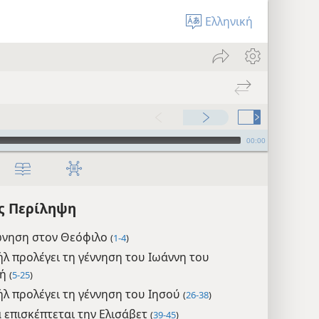
Ελληνική
00:00
ς Περίληψη
νηση στον Θεόφιλο
(
1-4
)
ήλ προλέγει τη γέννηση του Ιωάννη του
τή
(
5-25
)
ήλ προλέγει τη γέννηση του Ιησού
(
26-38
)
 επισκέπτεται την Ελισάβετ
(
39-45
)