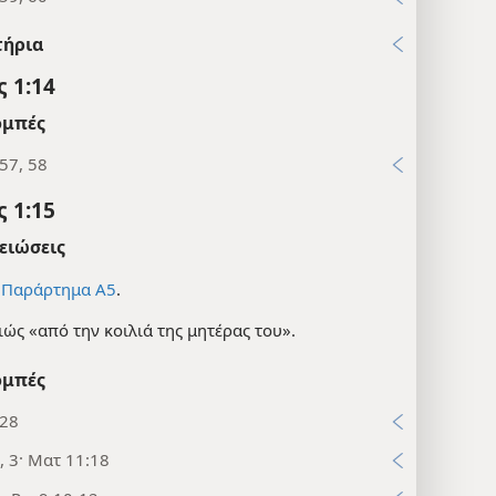
τήρια
 1:14
μπές
57, 58
 1:15
ειώσεις
ε
Παράρτημα Α5
.
ώς «από την κοιλιά της μητέρας του».
μπές
:28
, 3· Ματ 11:18