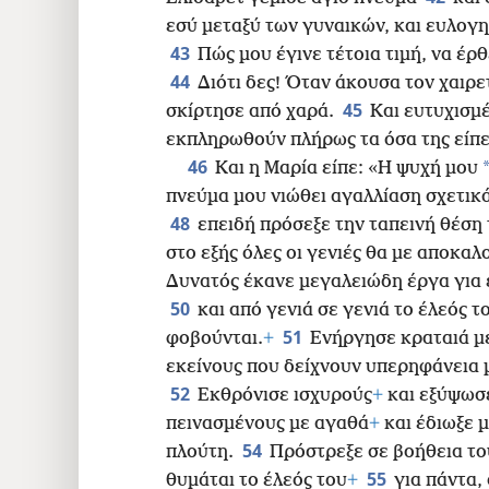
εσύ μεταξύ των γυναικών, και ευλογημ
43
Πώς μου έγινε τέτοια τιμή, να έρ
44
Διότι δες! Όταν άκουσα τον χαιρε
45
σκίρτησε από χαρά.
Και ευτυχισμέ
εκπληρωθούν πλήρως τα όσα της είπε
46
Και η Μαρία είπε: «Η ψυχή μου
πνεύμα μου νιώθει αγαλλίαση σχετικά
48
επειδή πρόσεξε την ταπεινή θέση 
στο εξής όλες οι γενιές θα με αποκαλ
Δυνατός έκανε μεγαλειώδη έργα για εμ
50
και από γενιά σε γενιά το έλεός τ
51
φοβούνται.
+
Ενήργησε κραταιά με
εκείνους που δείχνουν υπερηφάνεια μ
52
Εκθρόνισε ισχυρούς
+
και εξύψωσε
πεινασμένους με αγαθά
+
και έδιωξε μ
54
πλούτη.
Πρόστρεξε σε βοήθεια το
55
θυμάται το έλεός του
+
για πάντα,