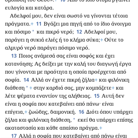
ομοίωση του Θεού».
+
Από το ίδιο στόμα βγαίνει
ευλογία και κατάρα.
Αδελφοί μου, δεν είναι σωστό να γίνονται τέτοια
11
πράγματα.
+
Βγάζει μια πηγή από το ίδιο άνοιγμα
12
*
και πόσιμο
και πικρό νερό;
Αδελφοί μου,
παράγει η συκιά ελιές ή το κλήμα σύκα;
+
Ούτε το
αλμυρό νερό παράγει πόσιμο νερό.
13
Ποιος ανάμεσά σας είναι σοφός και έχει
κατανόηση; Ας δείξει με την καλή του διαγωγή έργα
που γίνονται με πραότητα η οποία προέρχεται από
14
σοφία.
Αλλά αν έχετε πικρή
ζήλια
+
και φιλόνικη
*
διάθεση
+
στην καρδιά σας, μην κομπάζετε
+
και
15
λέτε ψέματα εναντίον της αλήθειας.
Αυτή δεν
είναι η σοφία που κατεβαίνει από πάνω· είναι
16
επίγεια,
+
ζωώδης, δαιμονική.
Διότι όπου υπάρχει
*
ζήλια και φιλόνικη διάθεση,
εκεί θα υπάρχει επίσης
ακαταστασία και κάθε απαίσιο πράγμα.
+
17
Αλλά η σοφία που κατεβαίνει από πάνω είναι