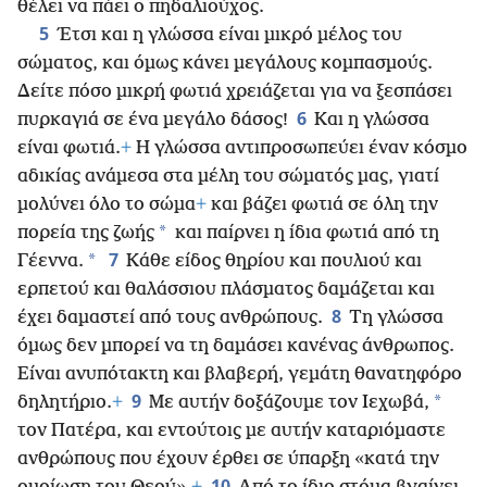
θέλει να πάει ο πηδαλιούχος.
5
Έτσι και η γλώσσα είναι μικρό μέλος του
σώματος, και όμως κάνει μεγάλους κομπασμούς.
Δείτε πόσο μικρή φωτιά χρειάζεται για να ξεσπάσει
6
πυρκαγιά σε ένα μεγάλο δάσος!
Και η γλώσσα
είναι φωτιά.
+
Η γλώσσα αντιπροσωπεύει έναν κόσμο
αδικίας ανάμεσα στα μέλη του σώματός μας, γιατί
μολύνει όλο το σώμα
+
και βάζει φωτιά σε όλη την
*
πορεία της ζωής
και παίρνει η ίδια φωτιά από τη
7
*
Γέεννα.
Κάθε είδος θηρίου και πουλιού και
ερπετού και θαλάσσιου πλάσματος δαμάζεται και
8
έχει δαμαστεί από τους ανθρώπους.
Τη γλώσσα
όμως δεν μπορεί να τη δαμάσει κανένας άνθρωπος.
Είναι ανυπότακτη και βλαβερή, γεμάτη θανατηφόρο
9
*
δηλητήριο.
+
Με αυτήν δοξάζουμε τον Ιεχωβά,
τον Πατέρα, και εντούτοις με αυτήν καταριόμαστε
ανθρώπους που έχουν έρθει σε ύπαρξη «κατά την
10