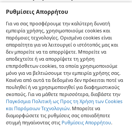
πρώτα από όλα αγνή,
+
έπειτα ειρηνική,
+
λογική,
+
Ρυθμίσεις Απορρήτου
πρόθυμη να υπακούει, γεμάτη έλεος και καλούς
καρπούς,
+
αμερόληπτη,
+
ανυπόκριτη.
+
Για να σας προσφέρουμε την καλύτερη δυνατή
18
Επιπλέον, ο σπόρος του καρπού της δικαιοσύνης
εμπειρία χρήσης, χρησιμοποιούμε cookies και
*
σπέρνεται σε ειρηνικές συνθήκες
+
για
τους
παρόμοιες τεχνολογίες. Ορισμένα cookies είναι
ειρηνοποιούς.
+
απαραίτητα για να λειτουργεί ο ιστότοπός μας και
δεν μπορείτε να τα απορρίψετε. Μπορείτε να
αποδεχτείτε ή να απορρίψετε τη χρήση
επιπρόσθετων cookies, τα οποία χρησιμοποιούμε
μόνο για να βελτιώσουμε την εμπειρία χρήσης σας.
Ελληνική
Κοινή Χρήση
Προτιμήσεις
Κανένα από αυτά τα δεδομένα δεν πρόκειται ποτέ να
Copyright
© 2026 Watch Tower Bible and Tract Society of Pennsylvania
πουληθεί ή να χρησιμοποιηθεί για διαφημιστικούς
Όροι Χρήσης
Πολιτική Απορρήτου
Ρυθμίσεις Απορρήτου
σκοπούς. Για να μάθετε περισσότερα, διαβάστε την
Σύνδεση
JW.ORG
Παγκόσμια Πολιτική ως Προς τη Χρήση των Cookies
και Παρόμοιων Τεχνολογιών
. Μπορείτε να
διαμορφώσετε τις ρυθμίσεις σας οποιαδήποτε
στιγμή πηγαίνοντας στις
Ρυθμίσεις Απορρήτου
.