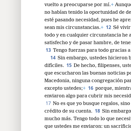
vuelto a preocuparse por mí.
+
Aunque
no habían tenido la oportunidad de d
esté pasando necesidad, pues he apre
12
sean mis circunstancias.
+
Sé vivi
todo y en cualquier circunstancia he 
satisfecho y de pasar hambre, de ten
13
Tengo fuerzas para todo gracias a
14
Sin embargo, ustedes hicieron 
15
difíciles.
De hecho, filipenses, us
que escucharon las buenas noticias po
Macedonia, ninguna congregación part
16
excepto ustedes;
+
porque, mientr
enviaron algo para cubrir mis necesid
17
No es que yo busque regalos, sino
18
crédito de su cuenta.
Sin embargo,
mucho más. Tengo todo lo que necesi
que ustedes me enviaron: un sacrifici