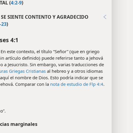
AL (
4:2-9
)
 SE SIENTE CONTENTO Y AGRADECIDO
-23
)
ses 4:1
En este contexto, el título “Señor” (que en griego
in artículo definido) puede referirse tanto a Jehová
 a Jesucristo. Sin embargo, varias traducciones de
uras Griegas Cristianas
al hebreo y a otros idiomas
quí el nombre de Dios. Esto podría indicar que se
 Jehová. Comparar con la
nota de estudio de Flp 4:4
.
o”.
cias marginales