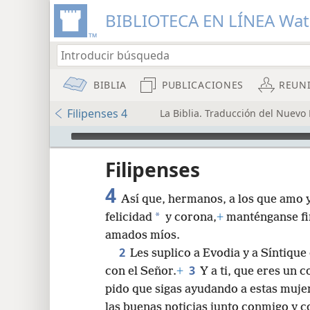
BIBLIOTECA EN LÍNEA Wa
BIBLIA
PUBLICACIONES
REUN
Filipenses 4
La Biblia. Traducción del Nuevo
Audio Player
Filipenses
4
Así que, hermanos, a los que amo 
*
felicidad
y corona,
+
manténganse f
amados míos.
2
Les suplico a Evodia y a Síntiqu
8
3
con el Señor.
+
Y a ti, que eres un 
pido que sigas ayudando a estas mujer
16
las buenas noticias junto conmigo y c