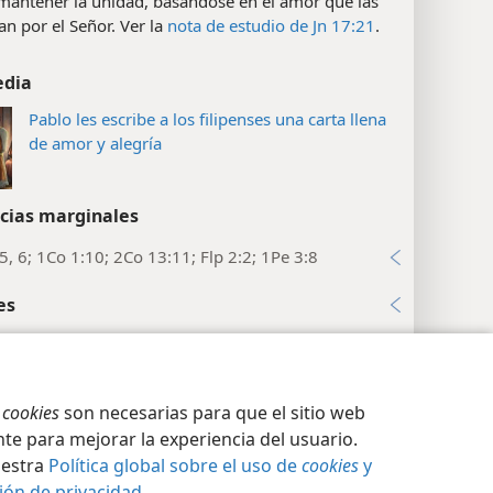
mantener la unidad, basándose en el amor que las
an por el Señor. Ver la
nota de estudio de Jn 17:21
.
edia
Pablo les escribe a los filipenses una carta llena
de amor y alegría
cias marginales
5, 6; 1Co 1:10; 2Co 13:11; Flp 2:2; 1Pe 3:8
es
ses 4:3
orador de verdad.
La expresión griega que se
ción de privacidad
Iniciar sesión
JW.ORG
s
cookies
son necesarias para que el sitio web
quí significa literalmente ‘un genuino compañero de
 este versículo, Pablo se dirige a un cristiano de la
te para mejorar la experiencia del usuario.
ión de Filipos sin dar su nombre. Y le encarga que
uestra
Política global sobre el uso de
cookies
y
 a Evodia y a Síntique a resolver sus diferencias
ión de privacidad
.