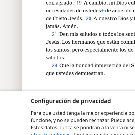
19
con agrado.
A cambio, mi Dios cu
necesidades de ustedes
+
de acuerdo c
20
de Cristo Jesús.
A nuestro Dios y 
jamás. Amén.
21
Den mis saludos a todos los san
Jesús. Los hermanos que están conmig
los santos, pero especialmente los de 
saludos.
23
Que la bondad inmerecida del Se
que ustedes demuestran.
Configuración de privacidad
Copyright
© 2026 Watch Tower Bible and Tract Soc
Para que usted tenga la mejor experiencia p
funcione, y no se pueden rechazar. Puede ace
Estos datos nunca se pondrán a la venta ni se
otras tecnologías
. También puede personaliz