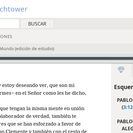
tchtower
IONES
 Mundo (edición de estudio)
y estoy deseando ver, que son mi
Esquem
irmes
+
en el Señor como les he dicho,
PABLO 
(
3:12
e que tengan la misma mente en unión
colaborador de verdad, también te
PABLO
es que se han esforzado a favor de
ALEG
on Clemente y también con el resto de