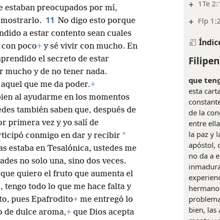
+
1Te 2:
 estaban preocupados por mí,
11
+
Flp 1:
emostrarlo.
No digo esto porque
ndido a estar contento sean cuales
Índic
r con poco
+
y sé vivir con mucho. En
Filipen
aprendido el secreto de estar
er mucho y de no tener nada.
que teng
 aquel que me da poder.
+
esta carta
bien al ayudarme en los momentos
constante
tedes también saben que, después de
de la co
entre ell
r primera vez y yo salí de
la paz y 
*
icipó conmigo en dar y recibir
apóstol, 
as estaba en Tesalónica, ustedes me
no da a e
ades no solo una, sino dos veces.
inmadura
 que quiero el fruto que aumenta el
experienc
 tengo todo lo que me hace falta y
hermano
problema
to, pues Epafrodito
+
me entregó lo
bien, la
o de dulce aroma,
+
que Dios acepta