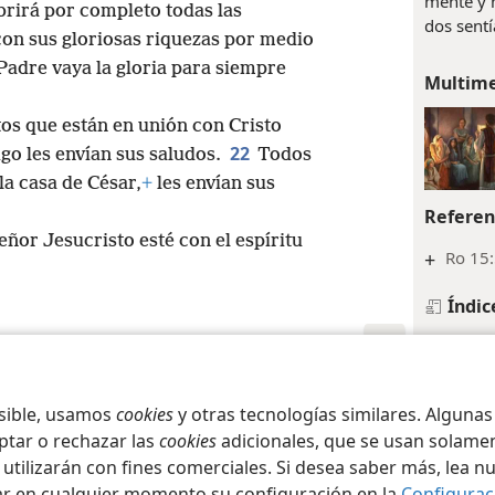
mente y 
brirá por completo todas las
dos sentí
on sus gloriosas riquezas por medio
Padre vaya la gloria para siempre
Multim
tos que están en unión con Cristo
22
o les envían sus saludos.
Todos
la casa de César,
+
les envían sus
Referen
ñor Jesucristo esté con el espíritu
+
Ro 15:
Índic
Filipen
iety of Pennsylvania
un colab
Condiciones de uso
Política de privacidad
Configura
osible, usamos
cookies
y otras tecnologías similares. Alguna
emplea a
yugo’. En
ptar o rechazar las
cookies
adicionales, que se usan solamen
congregac
 utilizarán con fines comerciales. Si desea saber más, lea n
les ayude
ar en cualquier momento su configuración en la
Configurac