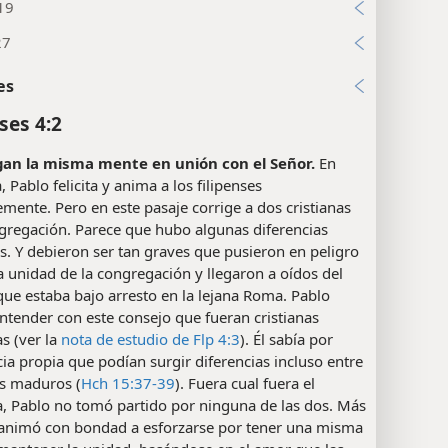
19
27
es
ses 4:2
an la misma mente en unión con el Señor.
En
, Pablo felicita y anima a los filipenses
mente. Pero en este pasaje corrige a dos cristianas
ngregación. Parece que hubo algunas diferencias
as. Y debieron ser tan graves que pusieron en peligro
la unidad de la congregación y llegaron a oídos del
que estaba bajo arresto en la lejana Roma. Pablo
ntender con este consejo que fueran cristianas
s (ver la
nota de estudio de Flp 4:3
). Él sabía por
ia propia que podían surgir diferencias incluso entre
s maduros (
Hch 15:37-39
). Fuera cual fuera el
, Pablo no tomó partido por ninguna de las dos. Más
s animó con bondad a esforzarse por tener una misma