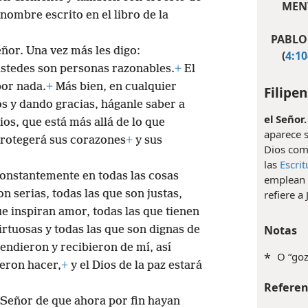
MENT
nombre escrito en el libro de la
PABLO
ñor. Una vez más les digo:
(
4:10
stedes son personas razonables.
+
El
por nada.
+
Más bien, en cualquier
Filipen
s y dando gracias, háganle saber a
el Señor.
os, que está más allá de lo que
aparece s
rotegerá sus corazones
+
y sus
Dios como
las
Escrit
onstantemente en todas las cosas
emplean a
n serias, todas las que son justas,
refiere a
ue inspiran amor, todas las que tienen
Notas
irtuosas y todas las que son dignas de
endieron y recibieron de mí, así
*
O “goz
eron hacer,
+
y el Dios de la paz estará
Referen
 Señor de que ahora por fin hayan