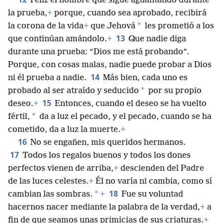
Feliz el hombre que sigue aguantando durante
la prueba,
+
porque, cuando sea aprobado, recibirá
*
la corona de la vida
+
que Jehová
les prometió a los
13
que continúan amándolo.
+
Que nadie diga
durante una prueba: “Dios me está probando”.
Porque, con cosas malas, nadie puede probar a Dios
14
ni él prueba a nadie.
Más bien, cada uno es
*
probado al ser atraído y seducido
por su propio
15
deseo.
+
Entonces, cuando el deseo se ha vuelto
*
fértil,
da a luz el pecado, y el pecado, cuando se ha
cometido, da a luz la muerte.
+
16
No se engañen, mis queridos hermanos.
17
Todos los regalos buenos y todos los dones
perfectos vienen de arriba,
+
descienden del Padre
de las luces celestes.
+
Él no varía ni cambia, como sí
18
*
cambian las sombras.
+
Fue su voluntad
hacernos nacer mediante la palabra de la verdad,
+
a
fin de que seamos unas primicias de sus criaturas.
+