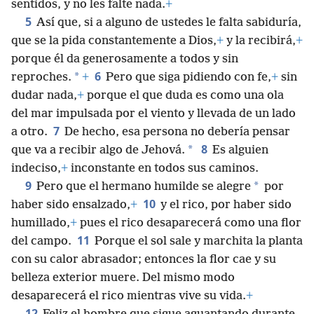
sentidos, y no les falte nada.
+
5
Así que, si a alguno de ustedes le falta sabiduría,
que se la pida constantemente a Dios,
+
y la recibirá,
+
porque él da generosamente a todos y sin
6
*
reproches.
+
Pero que siga pidiendo con fe,
+
sin
dudar nada,
+
porque el que duda es como una ola
del mar impulsada por el viento y llevada de un lado
7
a otro.
De hecho, esa persona no debería pensar
8
*
que va a recibir algo de Jehová.
Es alguien
indeciso,
+
inconstante en todos sus caminos.
9
*
Pero que el hermano humilde se alegre
por
10
haber sido ensalzado,
+
y el rico, por haber sido
humillado,
+
pues el rico desaparecerá como una flor
11
del campo.
Porque el sol sale y marchita la planta
con su calor abrasador; entonces la flor cae y su
belleza exterior muere. Del mismo modo
desaparecerá el rico mientras vive su vida.
+
12