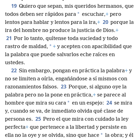
19
Quiero que sepan, mis queridos hermanos, que
*
todos deben ser rápidos para
escuchar,
+
pero
20
lentos para hablar y lentos para la ira,
+
porque la
ira del hombre no produce la justicia de Dios.
+
21
Por lo tanto, quítense toda suciedad y todo
*
rastro de maldad,
+
y acepten con apacibilidad que
la palabra que puede salvarlos eche raíces en
ustedes.
22
Sin embargo, pongan en práctica la palabra
+
y
no se limiten a oírla, engañándose a sí mismos con
23
razonamientos falsos.
Porque, si alguno oye la
palabra pero no la pone en práctica,
+
se parece al
24
*
hombre que mira su cara
en un espejo:
se mira
y, cuando se va, de inmediato olvida qué clase de
25
persona es.
Pero el que mira con cuidado la ley
perfecta
+
que pertenece a la libertad y persiste en
*
ella no la oye y se olvida, sino que hace
la obra; y él