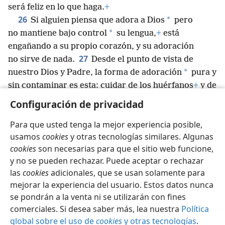
será feliz en lo que haga.
+
26
*
Si alguien piensa que adora a Dios
pero
*
no mantiene bajo control
su lengua,
+
está
engañando a su propio corazón, y su adoración
27
no sirve de nada.
Desde el punto de vista de
*
nuestro Dios y Padre, la forma de adoración
pura y
sin contaminar es esta: cuidar de los huérfanos
+
y de
*
las viudas
+
en sus dificultades
+
y mantenerse sin
Configuración de privacidad
mancha del mundo.
+
Para que usted tenga la mejor experiencia posible,
usamos
cookies
y otras tecnologías similares. Algunas
cookies
son necesarias para que el sitio web funcione,
y no se pueden rechazar. Puede aceptar o rechazar
Español
Compartir
Configuración
las
cookies
adicionales, que se usan solamente para
Copyright
© 2026 Watch Tower Bible and Tract Society of Pennsylvania
mejorar la experiencia del usuario. Estos datos nunca
Condiciones de uso
Política de privacidad
se pondrán a la venta ni se utilizarán con fines
Configuración de privacidad
Iniciar sesión
JW.ORG
comerciales. Si desea saber más, lea nuestra
Política
global sobre el uso de
cookies
y otras tecnologías
.