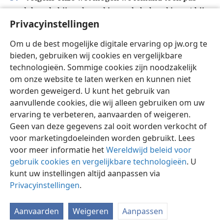
oordelen als hij verhoord is en als bekend is wat hij
Privacyinstellingen
52
heeft gedaan?’
+
Daarop zeiden ze tegen hem:
‘Kom jij soms ook uit Galilea? Ga het maar na, dan
Om u de best mogelijke digitale ervaring op jw.org te
zul je zien dat er uit Galilea geen enkele profeet zal
bieden, gebruiken wij cookies en vergelijkbare
komen.’
+
technologieën. Sommige cookies zijn noodzakelijk
om onze website te laten werken en kunnen niet
worden geweigerd. U kunt het gebruik van
aanvullende cookies, die wij alleen gebruiken om uw
ervaring te verbeteren, aanvaarden of weigeren.
Nederlands
Delen
Instellingen
Geen van deze gegevens zal ooit worden verkocht of
Copyright
© 2026 Watch Tower Bible and Tract Society of Pennsylvania
Gebruiksvoorwaarden
Privacybeleid
Privacyinstellingen
voor marketingdoeleinden worden gebruikt. Lees
Inloggen
JW.ORG
voor meer informatie het
Wereldwijd beleid voor
gebruik cookies en vergelijkbare technologieën
. U
kunt uw instellingen altijd aanpassen via
Privacyinstellingen
.
Aanvaarden
Weigeren
Aanpassen