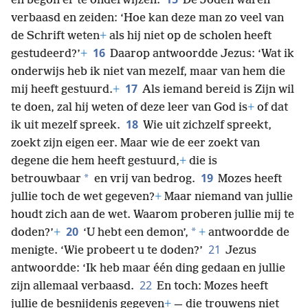
en begon er te onderwijzen.
De Joden waren
verbaasd en zeiden: ‘Hoe kan deze man zo veel van
de Schrift weten
+
als hij niet op de scholen heeft
16
gestudeerd?’
+
Daarop antwoordde Jezus: ‘Wat ik
onderwijs heb ik niet van mezelf, maar van hem die
17
mij heeft gestuurd.
+
Als iemand bereid is Zijn wil
te doen, zal hij weten of deze leer van God is
+
of dat
18
ik uit mezelf spreek.
Wie uit zichzelf spreekt,
zoekt zijn eigen eer. Maar wie de eer zoekt van
degene die hem heeft gestuurd,
+
die is
19
*
betrouwbaar
en vrij van bedrog.
Mozes heeft
jullie toch de wet gegeven?
+
Maar niemand van jullie
houdt zich aan de wet. Waarom proberen jullie mij te
20
*
doden?’
+
‘U hebt een demon’,
+
antwoordde de
21
menigte. ‘Wie probeert u te doden?’
Jezus
antwoordde: ‘Ik heb maar één ding gedaan en jullie
22
zijn allemaal verbaasd.
En toch: Mozes heeft
jullie de besnijdenis gegeven
+
— die trouwens niet