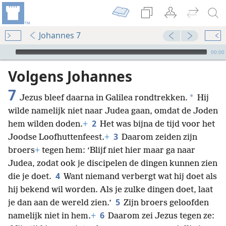
Johannes 7
Audio Player
00:00
Volgens Johannes
7
*
Jezus bleef daarna in Galilea rondtrekken.
Hij
wilde namelijk niet naar Judea gaan, omdat de Joden
2
hem wilden doden.
+
Het was bijna de tijd voor het
3
Joodse Loofhuttenfeest.
+
Daarom zeiden zijn
broers
+
tegen hem: ‘Blijf niet hier maar ga naar
Judea, zodat ook je discipelen de dingen kunnen zien
4
die je doet.
Want niemand verbergt wat hij doet als
hij bekend wil worden. Als je zulke dingen doet, laat
5
je dan aan de wereld zien.’
Zijn broers geloofden
6
namelijk niet in hem.
+
Daarom zei Jezus tegen ze: