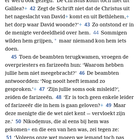
er werd ook gezegd: ‘De Christus komt toch niet uit
42
Galilea?
+
Zegt de Schrift niet dat de Christus uit
het nageslacht van David
+
komt en uit Bethlehem,
+
43
het dorp waar David woonde?’
+
Zo ontstond er in
44
de menigte verdeeldheid over hem.
Sommigen
*
wilden hem grijpen,
maar niemand kon hem iets
doen.
45
Toen de beambten terugkwamen, vroegen de
overpriesters en farizeeën hun: ‘Waarom hebben
46
jullie hem niet meegebracht?’
De beambten
antwoordden: ‘Nog nooit heeft iemand zo
47
gesproken.’
+
‘Zijn jullie soms ook misleid?’,
48
zeiden de farizeeën.
‘Er is toch geen enkele leider
49
of farizeeër die in hem is gaan geloven?
+
Maar
deze menigte die de wet niet kent — vervloekt zijn
50
ze.’
Nikode̱mus, die al eens bij hem was
gekomen
+
en die een van hen was, zei tegen ze:
51
‘Volgens onze wet mogen we iemand toch pas