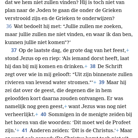
dat we hem niet zullen vinden? Hij is toch niet van
plan naar de Joden te gaan die onder de Grieken
verstrooid zijn en de Grieken te onderwijzen?
36
Wat bedoelt hij met: “Jullie zullen me zoeken,
maar jullie zullen me niet vinden, en waar ik dan ben,
kunnen jullie niet komen”?’
37
Op de laatste dag, de grote dag van het feest,
+
stond Jezus op en riep: ‘Als iemand dorst heeft, laat
38
hij dan bij mij komen en drinken.
+
De Schrift
zegt over wie in mij gelooft: “Uit zijn binnenste zullen
39
rivieren van levend water stromen.”’
+
Maar hij
zei dat over de geest, die degenen die in hem
geloofden kort daarna zouden ontvangen. Er was
namelijk nog geen geest,
+
want Jezus was nog niet
40
verheerlijkt.
+
Sommigen in de menigte zeiden bij
het horen van die woorden: ‘Dit moet wel de Profeet
41
zijn.’
+
Anderen zeiden: ‘Dit is de Christus.’
+
Maar