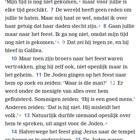
‘Mijn tijd is nog niet gekomen,
+
maar voor jullie is
7
elke tijd geschikt.
De wereld heeft geen reden om
jullie te haten. Maar mij haat ze wel, omdat ik over
8
haar getuig dat haar daden slecht zijn.
+
Gaan jullie
maar naar het feest. Ik ga nog niet, omdat mijn tijd
9
nog niet is gekomen.’
+
Dat zei hij tegen ze, en hij
bleef in Galilea.
10
Maar toen zijn broers naar het feest waren
vertrokken, ging hij zelf ook, niet openlijk maar in
11
het geheim.
De Joden gingen op het feest naar
12
hem op zoek en zeiden: ‘Waar is die man?’
Er
werd onder de menigte van alles over hem
gefluisterd. Sommigen zeiden: ‘Hij is een goed mens.’
Anderen zeiden: ‘Dat is hij niet. Hij misleidt het
13
volk.’
+
Natuurlijk durfde niemand openlijk over
hem te spreken, uit angst voor de Joden.
+
14
Halverwege het feest ging Jezus naar de tempel
15