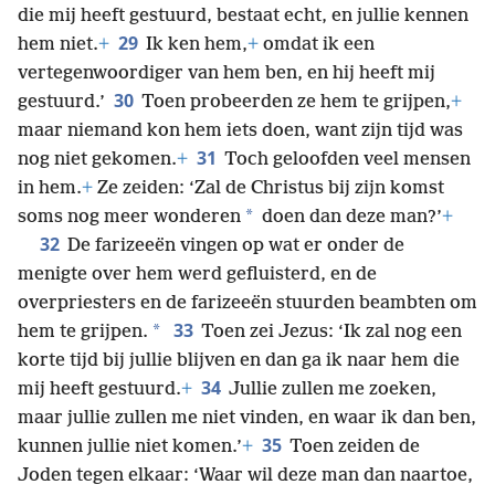
die mij heeft gestuurd, bestaat echt, en jullie kennen
29
hem niet.
+
Ik ken hem,
+
omdat ik een
vertegenwoordiger van hem ben, en hij heeft mij
30
gestuurd.’
Toen probeerden ze hem te grijpen,
+
maar niemand kon hem iets doen, want zijn tijd was
31
nog niet gekomen.
+
Toch geloofden veel mensen
in hem.
+
Ze zeiden: ‘Zal de Christus bij zijn komst
*
soms nog meer wonderen
doen dan deze man?’
+
32
De farizeeën vingen op wat er onder de
menigte over hem werd gefluisterd, en de
overpriesters en de farizeeën stuurden beambten om
33
*
hem te grijpen.
Toen zei Jezus: ‘Ik zal nog een
korte tijd bij jullie blijven en dan ga ik naar hem die
34
mij heeft gestuurd.
+
Jullie zullen me zoeken,
maar jullie zullen me niet vinden, en waar ik dan ben,
35
kunnen jullie niet komen.’
+
Toen zeiden de
Joden tegen elkaar: ‘Waar wil deze man dan naartoe,