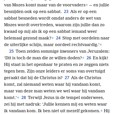
van Mozes komt maar van de voorvaders
+
— en jullie
23
besnijden ook op een sabbat.
Als er op een
sabbat besneden wordt omdat anders de wet van
Mozes wordt overtreden, waarom zijn jullie dan zo
kwaad op mij als ik op een sabbat iemand weer
24
helemaal gezond maak?
+
Stop met oordelen naar
de uiterlijke schijn, maar oordeel rechtvaardig.’
+
25
Toen zeiden sommige inwoners van Jeruzalem:
26
‘Dit is toch de man die ze willen doden?
+
En kijk!
Hij staat in het openbaar te praten en ze zeggen niets
tegen hem. Zijn onze leiders er soms van overtuigd
27
geraakt dat hij de Christus is?
Als de Christus
komt, zal niemand weten waar hij vandaan komt,
maar van deze man weten we wel waar hij vandaan
28
komt.’
+
Terwijl Jezus in de tempel onderwees,
zei hij met nadruk: ‘Jullie kennen mij en weten waar
ik vandaan kom. Ik ben niet uit mezelf gekomen.
+
Hij