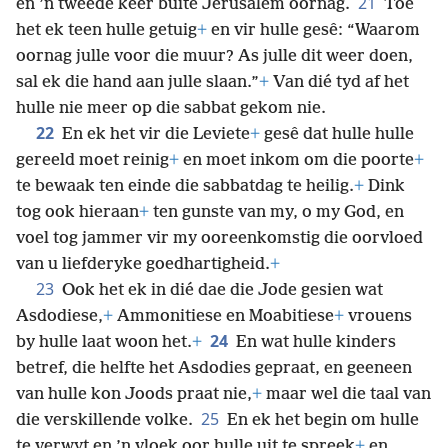
21
en ’n tweede keer buite Jerusalem oornag.
Toe
het ek teen hulle getuig
+
en vir hulle gesê: “Waarom
oornag julle voor die muur? As julle dit weer doen,
sal ek die hand aan julle slaan.”
+
Van dié tyd af het
hulle nie meer op die sabbat gekom nie.
22
En ek het vir die Leviete
+
gesê dat hulle hulle
gereeld moet reinig
+
en moet inkom om die poorte
+
te bewaak ten einde die sabbatdag te heilig.
+
Dink
tog ook hieraan
+
ten gunste van my, o my God, en
voel tog jammer vir my ooreenkomstig die oorvloed
van u liefderyke goedhartigheid.
+
23
Ook het ek in dié dae die Jode gesien wat
Asdodiese,
+
Ammonitiese en Moabitiese
+
vrouens
24
by hulle laat woon het.
+
En wat hulle kinders
betref, die helfte het Asdodies gepraat, en geeneen
van hulle kon Joods praat nie,
+
maar wel die taal van
25
die verskillende volke.
En ek het begin om hulle
te verwyt en ’n vloek oor hulle uit te spreek
+
en