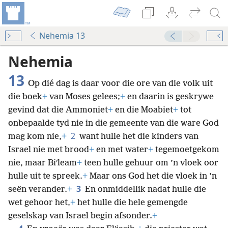
Nehemia 13
Nehemia
13
Op dié dag is daar voor die ore van die volk uit
die boek
+
van Moses gelees;
+
en daarin is geskrywe
gevind dat die Ammoniet
+
en die Moabiet
+
tot
onbepaalde tyd nie in die gemeente van die ware God
2
mag kom nie,
+
want hulle het die kinders van
Israel nie met brood
+
en met water
+
tegemoetgekom
nie, maar Biʹleam
+
teen hulle gehuur om ’n vloek oor
hulle uit te spreek.
+
Maar ons God het die vloek in ’n
3
seën verander.
+
En onmiddellik nadat hulle die
wet gehoor het,
+
het hulle die hele gemengde
geselskap van Israel begin afsonder.
+