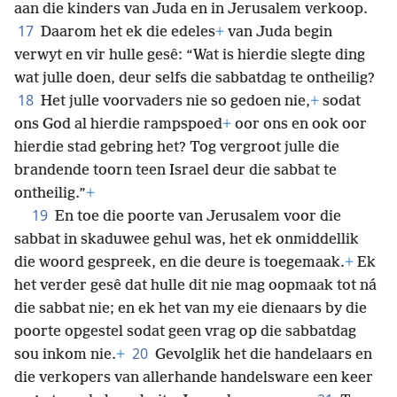
aan die kinders van Juda en in Jerusalem verkoop.
17
Daarom het ek die edeles
+
van Juda begin
verwyt en vir hulle gesê: “Wat is hierdie slegte ding
wat julle doen, deur selfs die sabbatdag te ontheilig?
18
Het julle voorvaders nie so gedoen nie,
+
sodat
ons God al hierdie rampspoed
+
oor ons en ook oor
hierdie stad gebring het? Tog vergroot julle die
brandende toorn teen Israel deur die sabbat te
ontheilig.”
+
19
En toe die poorte van Jerusalem voor die
sabbat in skaduwee gehul was, het ek onmiddellik
die woord gespreek, en die deure is toegemaak.
+
Ek
het verder gesê dat hulle dit nie mag oopmaak tot ná
die sabbat nie; en ek het van my eie dienaars by die
poorte opgestel sodat geen vrag op die sabbatdag
20
sou inkom nie.
+
Gevolglik het die handelaars en
die verkopers van allerhande handelsware een keer