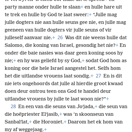
party manne onder hulle te slaan
+
en hulle hare uit
te trek en hulle by God te laat sweer:
+
“Julle mag
julle dogters nie aan hulle seuns gee nie, en julle mag
geeneen van hulle dogters vir julle seuns of vir
26
julleself aanvaar nie.
+
Was dit nie weens hulle dat
Salomo, die koning van Israel, gesondig het nie?
+
En
onder die baie nasies was daar geen koning soos hy
nie;
+
en hy was geliefd by sy God,
+
sodat God hom as
koning oor die hele Israel aangestel het. Selfs hom
27
het die uitlandse vrouens laat sondig.
+
En is dit
nie iets ongehoords dat julle al hierdie groot kwaad
doen deur ontrou teen ons God te handel deur
uitlandse vrouens by julle te laat woon nie?”
+
28
En een van die seuns van Joʹjada,
+
die seun van
die hoëpriester Elʹjasib,
+
was ’n skoonseun van
Sanbalʹlat,
+
die Horoniet.
+
Daarom het ek hom van
my af weggejaag.
+