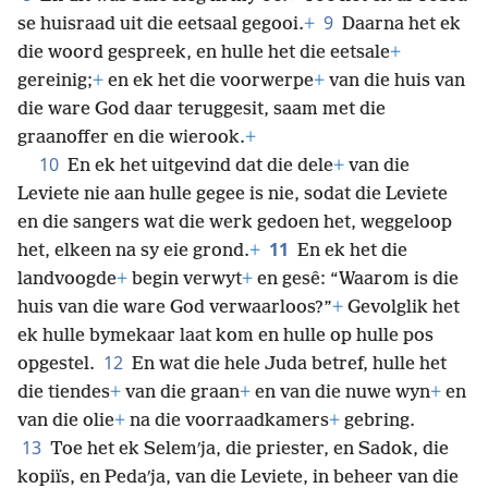
9
se huisraad uit die eetsaal gegooi.
+
Daarna het ek
die woord gespreek, en hulle het die eetsale
+
gereinig;
+
en ek het die voorwerpe
+
van die huis van
die ware God daar teruggesit, saam met die
graanoffer en die wierook.
+
10
En ek het uitgevind dat die dele
+
van die
Leviete nie aan hulle gegee is nie, sodat die Leviete
en die sangers wat die werk gedoen het, weggeloop
11
het, elkeen na sy eie grond.
+
En ek het die
landvoogde
+
begin verwyt
+
en gesê: “Waarom is die
huis van die ware God verwaarloos?”
+
Gevolglik het
ek hulle bymekaar laat kom en hulle op hulle pos
12
opgestel.
En wat die hele Juda betref, hulle het
die tiendes
+
van die graan
+
en van die nuwe wyn
+
en
van die olie
+
na die voorraadkamers
+
gebring.
13
Toe het ek Selemʹja, die priester, en Sadok, die
kopiïs, en Pedaʹja, van die Leviete, in beheer van die