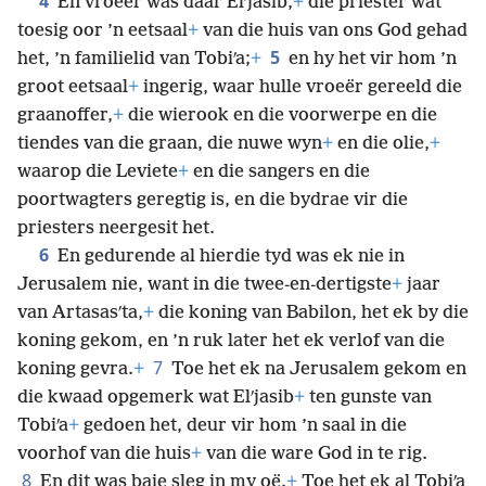
4
En vroeër was daar Elʹjasib,
+
die priester wat
toesig oor ’n eetsaal
+
van die huis van ons God gehad
5
het, ’n familielid van Tobiʹa;
+
en hy het vir hom ’n
groot eetsaal
+
ingerig, waar hulle vroeër gereeld die
graanoffer,
+
die wierook en die voorwerpe en die
tiendes van die graan, die nuwe wyn
+
en die olie,
+
waarop die Leviete
+
en die sangers en die
poortwagters geregtig is, en die bydrae vir die
priesters neergesit het.
6
En gedurende al hierdie tyd was ek nie in
Jerusalem nie, want in die twee-en-dertigste
+
jaar
van Artasasʹta,
+
die koning van Babilon, het ek by die
koning gekom, en ’n ruk later het ek verlof van die
7
koning gevra.
+
Toe het ek na Jerusalem gekom en
die kwaad opgemerk wat Elʹjasib
+
ten gunste van
Tobiʹa
+
gedoen het, deur vir hom ’n saal in die
voorhof van die huis
+
van die ware God in te rig.
8
En dit was baie sleg in my oë.
+
Toe het ek al Tobiʹa