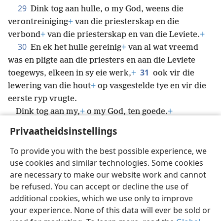
29
Dink tog aan hulle, o my God, weens die
verontreiniging
+
van die priesterskap en die
verbond
+
van die priesterskap en van die Leviete.
+
30
En ek het hulle gereinig
+
van al wat vreemd
was en pligte aan die priesters en aan die Leviete
31
toegewys, elkeen in sy eie werk,
+
ook vir die
lewering van die hout
+
op vasgestelde tye en vir die
eerste ryp vrugte.
Dink tog aan my,
+
o my God, ten goede.
+
Privaatheidsinstellings
To provide you with the best possible experience, we
use cookies and similar technologies. Some cookies
Afrikaans
Deel
Voorkeure
are necessary to make our website work and cannot
Copyright
© 2026 Watch Tower Bible and Tract Society of Pennsylvania
be refused. You can accept or decline the use of
Gebruiksvoorwaardes
Privaatheidsbeleid
Privaatheidsinstellings
Meld aan
JW.ORG
additional cookies, which we use only to improve
your experience. None of this data will ever be sold or