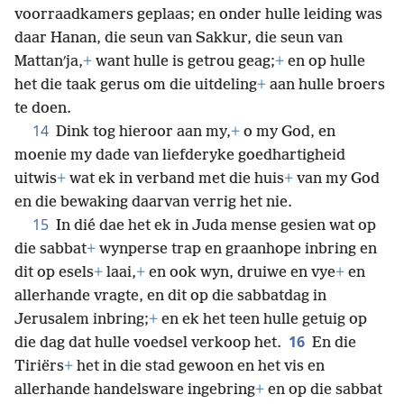
voorraadkamers geplaas; en onder hulle leiding was
daar Hanan, die seun van Sakkur, die seun van
Mattanʹja,
+
want hulle is getrou geag;
+
en op hulle
het die taak gerus om die uitdeling
+
aan hulle broers
te doen.
14
Dink tog hieroor aan my,
+
o my God, en
moenie my dade van liefderyke goedhartigheid
uitwis
+
wat ek in verband met die huis
+
van my God
en die bewaking daarvan verrig het nie.
15
In dié dae het ek in Juda mense gesien wat op
die sabbat
+
wynperse trap en graanhope inbring en
dit op esels
+
laai,
+
en ook wyn, druiwe en vye
+
en
allerhande vragte, en dit op die sabbatdag in
Jerusalem inbring;
+
en ek het teen hulle getuig op
16
die dag dat hulle
voedsel verkoop het.
En die
Tiriërs
+
het in die stad gewoon en het vis en
allerhande handelsware ingebring
+
en op die sabbat