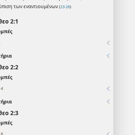
ώπιση των εναντιουμένων
(
23-26
)
θεο 2:1
μπές
2
τήρια
θεο 2:2
μπές
14
τήρια
θεο 2:3
μπές
18