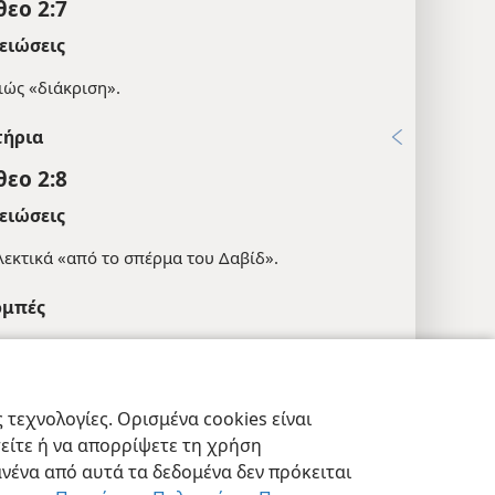
θεο 2:7
ειώσεις
ιώς «διάκριση».
τήρια
θεο 2:8
ειώσεις
λεκτικά «από το σπέρμα του Δαβίδ».
μπές
24
9-32· Ρω 1:3
τεχνολογίες. Ορισμένα cookies είναι
:23
τείτε ή να απορρίψετε τη χρήση
εις Απορρήτου
Σύνδεση
JW.ORG
νένα από αυτά τα δεδομένα δεν πρόκειται
τήρια