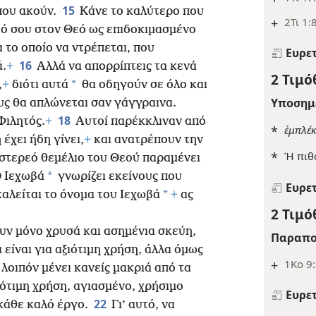
15
που ακούν.
Κάνε το καλύτερο που
+
2Τι 1:
τό σου στον Θεό ως επιδοκιμασμένο
α το οποίο να ντρέπεται, που
Ευρε
16
ά.
+
Αλλά να απορρίπτεις τα κενά
2 Τιμό
*
,
+
διότι αυτά
θα οδηγούν σε όλο και
Υποσημ
υς θα απλώνεται σαν γάγγραινα.
18
Φιλητός.
+
Αυτοί παρέκκλιναν από
*
ἐμπλέκ
έχει ήδη γίνει,
+
και ανατρέπουν την
*
Ή πιθ
 στερεό θεμέλιο του Θεού παραμένει
*
Ο Ιεχωβά
γνωρίζει εκείνους που
Ευρε
*
αλείται το όνομα του Ιεχωβά
+
ας
2 Τιμό
ουν μόνο χρυσά και ασημένια σκεύη,
Παραπο
ά είναι για αξιότιμη χρήση, άλλα όμως
+
1Κο 9
 λοιπόν μένει κανείς μακριά από τα
ιότιμη χρήση, αγιασμένο,
χρήσιμο
Ευρε
22
 κάθε καλό έργο.
Γι’ αυτό, να