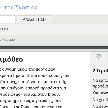
 της Σκοπιάς
ΙΣΕΙΣ
υ Κόσμου
Τιμόθεο
 δύναμη μέσω της παρ’ αξίαν
2 Τιμ
2
 Χριστό Ιησού·
και όσα άκουσες από
Να εμπι
μάρτυρες,
+
αυτά να τα εμπιστευτείς
προσόν
όπιν θα έχουν επαρκή προσόντα για
Υπομένο
στρατιώτης
+
του Χριστού Ιησού,
Να χειρ
οίος υπηρετεί ως στρατιώτης δεν
Να φεύγε
*
έσεις
της ζωής, προκειμένου να