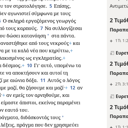
5
Αντιμετ
ου τον στρατολόγησε.
Επίσης,
 δεν αγωνιστεί σύμφωνα με τους
2 Τιμό
6
Ο σκληρά εργαζόμενος γεωργός
7
από τους καρπούς.
Να συλλογίζεσαι
Παραπο
*
σου δώσει κατανόηση
στα πάντα.
+
1Τι 1:
ς αναστήθηκε από τους νεκρούς
+
και
 με τα καλά νέα που κηρύττω,
+
Ευρε
υλακισμένος ως εγκληματίας.
+
2 Τιμό
10
ι δέσμιος.
+
Γι’ αυτό, υπομένω τα
Παραπο
ε να αποκτήσουν και αυτοί τη
11
ί με αιώνια δόξα.
Αυτός ο λόγος
+
2Τι 3:
12
με μαζί, θα ζήσουμε και μαζί·
+
αν
·
+
αν εμείς τον αρνηθούμε, και
Ευρε
 είμαστε άπιστοι, εκείνος παραμένει
2 Τιμό
ον εαυτό του.
Παραπο
*
πράγματα, διδάσκοντάς τους
 λέξεις, πράγμα που δεν χρησιμεύει
+
1Τι 1: