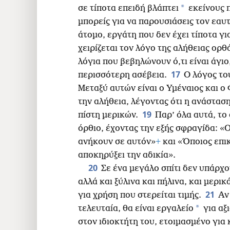
*
σε τίποτα επειδή βλάπτει
εκείνους 
μπορείς για να παρουσιάσεις τον εαυ
άτομο, εργάτη που δεν έχει τίποτα γι
χειρίζεται τον λόγο της αλήθειας ορθ
λόγια που βεβηλώνουν ό,τι είναι άγιο
17
περισσότερη ασέβεια.
Ο λόγος το
Μεταξύ αυτών είναι ο Υμέναιος και ο 
την αλήθεια, λέγοντας ότι η ανάσταση 
19
πίστη μερικών.
Παρ’ όλα αυτά, το
όρθιο, έχοντας την εξής σφραγίδα: «
ανήκουν σε αυτόν»
+
και «Όποιος επικ
αποκηρύξει την αδικία».
20
Σε ένα μεγάλο σπίτι δεν υπάρχ
αλλά και ξύλινα και πήλινα, και μερικ
21
για χρήση που στερείται τιμής.
Αν
*
τελευταία, θα είναι εργαλείο
για αξ
στον ιδιοκτήτη του, ετοιμασμένο για