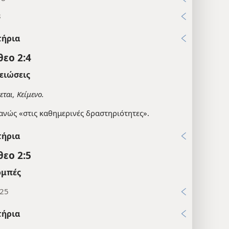
8
τήρια
θεο 2:4
ειώσεις
εται, Κείμενο.
ανώς «στις καθημερινές δραστηριότητες».
τήρια
θεο 2:5
μπές
:25
τήρια