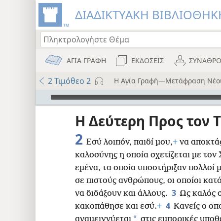
ΔΙΑΔΙΚΤΥΑΚΗ ΒΙΒΛΙΟΘΗΚΗ
ΑΓΙΑ ΓΡΑΦΗ
ΕΚΔΟΣΕΙΣ
ΣΥΝΑΘΡΟ
2 Τιμόθεο 2
Η Αγία Γραφή—Μετάφραση Νέο
Audio Player
ου
Η Δεύτερη Προς τον 
i12)
2
Εσύ λοιπόν, παιδί μου,
+
να αποκτάς
καλοσύνης η οποία σχετίζεται με τον
i7)
εμένα, τα οποία υποστήριξαν πολλοί 
)
σε πιστούς ανθρώπους, οι οποίοι κατ
3
να διδάξουν και άλλους.
Ως καλός 
8
4
κακοπάθησε και εσύ.
+
Κανείς ο οπ
*
αναμειγνύεται
στις εμπορικές υποθ