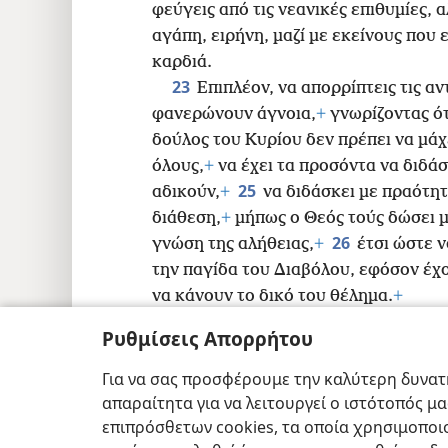
φεύγεις από τις νεανικές επιθυμίες, α
αγάπη, ειρήνη, μαζί με εκείνους που
καρδιά.
23
Επιπλέον, να απορρίπτεις τις αν
φανερώνουν άγνοια,
+
γνωρίζοντας ό
δούλος του Κυρίου δεν πρέπει να μάχε
όλους,
+
να έχει τα προσόντα να διδάσ
25
αδικούν,
+
να διδάσκει με πραότητ
διάθεση,
+
μήπως ο Θεός τούς δώσει 
26
γνώση της αλήθειας,
+
έτσι ώστε 
την παγίδα του Διαβόλου, εφόσον έχο
να κάνουν το δικό του θέλημα.
+
Ρυθμίσεις Απορρήτου
Για να σας προσφέρουμε την καλύτερη δυνατή
απαραίτητα για να λειτουργεί ο ιστότοπός μ
Copyright
© 2026 Watch Tower Bible and T
επιπρόσθετων cookies, τα οποία χρησιμοποιο