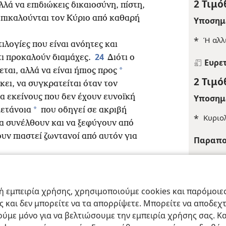
2 Τιμό
λλά να επιδιώκεις δικαιοσύνη, πίστη,
 επικαλούνται τον Κύριο από καθαρή
Υποσημ
*
Ή αλλ
τιλογίες που είναι ανόητες και
24
τι προκαλούν διαμάχες.
Διότι ο
Ευρε
*
ται, αλλά να είναι ήπιος προς
2 Τιμό
κει, να συγκρατείται όταν τον
α εκείνους που δεν έχουν ευνοϊκή
Υποσημ
*
μετάνοια
που οδηγεί σε ακριβή
*
Κυριο
να συνέλθουν και να ξεφύγουν από
υν πιαστεί ζωντανοί από αυτόν για
Παραπο
+
Πρ 2:
+
Πρ 2:2
 εμπειρία χρήσης, χρησιμοποιούμε cookies και παρόμοιες 
+
Πρ 13
ας και δεν μπορείτε να τα απορρίψετε. Μπορείτε να αποδεχ
ract Society of Pennsylvania
Όροι Χρήσης
Πολιτική Απορρήτου
Ρυθμίσ
ύμε μόνο για να βελτιώσουμε την εμπειρία χρήσης σας. Κα
Ευρε