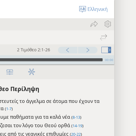
Ελληνική
2 Τιμόθεο 2:1-26
00:00
όθεο Περίληψη
στευτείς το άγγελμα σε άτομα που έχουν τα
τα
(
1-7
)
υμε παθήματα για τα καλά νέα
(
8-13
)
ίζεσαι τον λόγο του Θεού ορθά
(
14-19
)
ις από τις νεανικές επιθυμίες
(
20-22
)