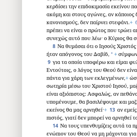
16
κερδίσει την επιδοκιμασία εκείνου π
ακόμη και στους αγώνες, αν κάποιος
24
κανονισμούς, δεν παίρνει στεφάνι.
+
πρέπει να είναι ο πρώτος που τρώει 
συνεχώς αυτό που λέω· ο Κύριος θα 
8
Να θυμάσαι ότι ο Ιησούς Χριστό
*
ήταν απόγονος του Δαβίδ,
+
σύμφωνα
9
για τα οποία υποφέρω και είμαι φ
Εντούτοις, ο λόγος του Θεού δεν είνα
πάντα για χάρη των εκλεγμένων,
+
ώστ
σωτηρία μέσω του Χριστού Ιησού, μαζ
είναι αξιόπιστος: Ασφαλώς, αν πεθάνα
υπομένουμε, θα βασιλέψουμε και μαζί
13
εκείνος θα μας αρνηθεί·
+
αν εμείς
πιστός, γιατί δεν μπορεί να αρνηθεί τ
14
Να τους υπενθυμίζεις αυτά τα 
ενώπιον του Θεού να μη μάχονται για