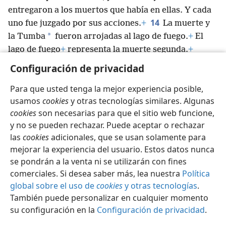
entregaron a los muertos que había en ellas. Y cada
14
uno fue juzgado por sus acciones.
+
La muerte y
*
la Tumba
fueron arrojadas al lago de fuego.
+
El
lago de fuego
+
representa la muerte segunda.
+
15
Además, los que no aparecían inscritos en el
Configuración de privacidad
libro de la vida
+
fueron arrojados al lago de fuego.
+
Para que usted tenga la mejor experiencia posible,
usamos
cookies
y otras tecnologías similares. Algunas
cookies
son necesarias para que el sitio web funcione,
y no se pueden rechazar. Puede aceptar o rechazar
Español
Compartir
Configuración
las
cookies
adicionales, que se usan solamente para
Copyright
© 2026 Watch Tower Bible and Tract Society of Pennsylvania
mejorar la experiencia del usuario. Estos datos nunca
Condiciones de uso
Política de privacidad
se pondrán a la venta ni se utilizarán con fines
Configuración de privacidad
Iniciar sesión
JW.ORG
comerciales. Si desea saber más, lea nuestra
Política
global sobre el uso de
cookies
y otras tecnologías
.
También puede personalizar en cualquier momento
su configuración en la
Configuración de privacidad
.