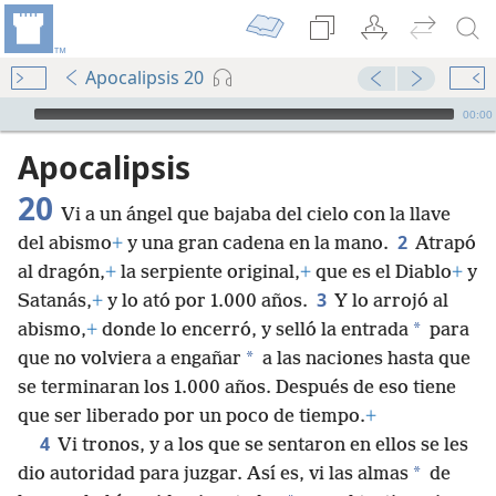
Apocalipsis 20
Audio Player
00:00
Apocalipsis
20
Vi a un ángel que bajaba del cielo con la llave
2
del abismo
+
y una gran cadena en la mano.
Atrapó
al dragón,
+
la serpiente original,
+
que es el Diablo
+
y
3
Satanás,
+
y lo ató por 1.000 años.
Y lo arrojó al
*
abismo,
+
donde lo encerró, y selló la entrada
para
*
que no volviera a engañar
a las naciones hasta que
se terminaran los 1.000 años. Después de eso tiene
que ser liberado por un poco de tiempo.
+
4
Vi tronos, y a los que se sentaron en ellos se les
*
dio autoridad para juzgar. Así es, vi las almas
de