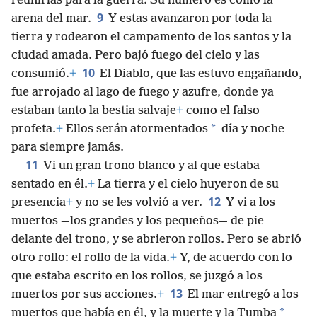
reunirlas para la guerra. Su número es como la
9
arena del mar.
Y estas avanzaron por toda la
tierra y rodearon el campamento de los santos y la
ciudad amada. Pero bajó fuego del cielo y las
10
consumió.
+
El Diablo, que las estuvo engañando,
fue arrojado al lago de fuego y azufre, donde ya
estaban tanto la bestia salvaje
+
como el falso
*
profeta.
+
Ellos serán atormentados
día y noche
para siempre jamás.
11
Vi un gran trono blanco y al que estaba
sentado en él.
+
La tierra y el cielo huyeron de su
12
presencia
+
y no se les volvió a ver.
Y vi a los
muertos —los grandes y los pequeños— de pie
delante del trono, y se abrieron rollos. Pero se abrió
otro rollo: el rollo de la vida.
+
Y, de acuerdo con lo
que estaba escrito en los rollos, se juzgó a los
13
muertos por sus acciones.
+
El mar entregó a los
*
muertos que había en él, y la muerte y la Tumba