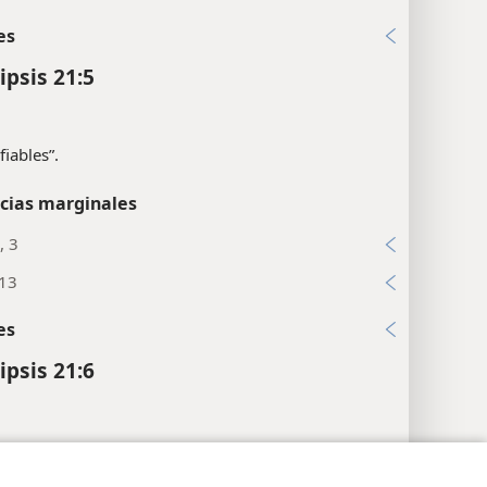
es
ipsis 21:5
fiables”.
cias marginales
, 3
:13
es
ipsis 21:6
 y la Z”.
Alfa
y
omega
son, respectivamente, la
a y la última letra del alfabeto griego.