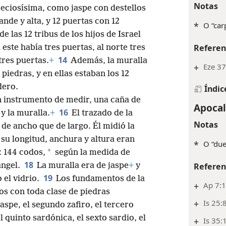
Notas
reciosísima, como jaspe con destellos
nde y alta, y 12 puertas con 12
*
O “car
e las 12 tribus de los hijos de Israel
Referen
 este había tres puertas, al norte tres
14
 tres puertas.
+
Además, la muralla
+
Eze 37
piedras, y en ellas estaban los 12
dero.
Índic
n instrumento de medir, una caña de
Apocal
16
 y la muralla.
+
El trazado de la
Notas
de ancho que de largo. Él midió la
su longitud, anchura y altura eran
*
O “due
*
: 144 codos,
según la medida de
18
ángel.
La muralla era de jaspe
+
y
Referen
19
 el vidrio.
Los fundamentos de la
+
Ap 7:
os con toda clase de piedras
+
Is 25:
aspe, el segundo zafiro, el tercero
l quinto sardónica, el sexto sardio, el
+
Is 35: