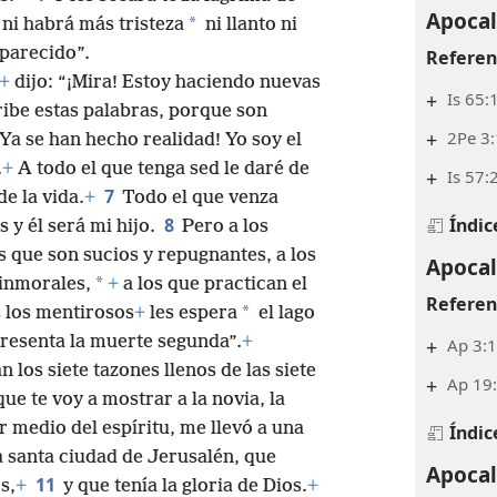
Apocal
*
ni habrá más tristeza
ni llanto ni
parecido”.
Referen
+
dijo: “¡Mira! Estoy haciendo nuevas
+
Is 65:
ibe estas palabras, porque son
+
2Pe 3:
¡Ya se han hecho realidad! Yo soy el
.
+
A todo el que tenga sed le daré de
+
Is 57:
7
e la vida.
+
Todo el que venza
Índic
8
 y él será mi hijo.
Pero a los
s que son sucios y repugnantes, a los
Apocal
*
inmorales,
+
a los que practican el
Referen
*
s los mentirosos
+
les espera
el lago
resenta la muerte segunda”.
+
+
Ap 3:
n los siete tazones llenos de las siete
+
Ap 19
ue te voy a mostrar a la novia, la
r medio del espíritu, me llevó a una
Índic
a santa ciudad de Jerusalén, que
Apocal
11
s,
+
y que tenía la gloria de Dios.
+