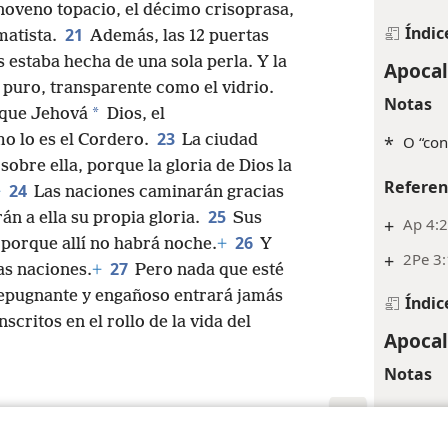
l noveno topacio, el décimo crisoprasa,
Índic
21
matista.
Además, las 12 puertas
s estaba hecha de una sola perla. Y la
Apocal
o puro, transparente como el vidrio.
Notas
*
rque Jehová
Dios, el
23
mo lo es el Cordero.
La ciudad
*
O “con
 sobre ella, porque la gloria de Dios la
Referen
24
+
Las naciones caminarán gracias
25
rán a ella su propia gloria.
Sus
+
Ap 4:2
26
 porque allí no habrá noche.
+
Y
+
2Pe 3
27
las naciones.
+
Pero nada que esté
repugnante y engañoso entrará jamás
Índic
scritos en el rollo de la vida del
Apocal
Notas
*
O “la A
primer