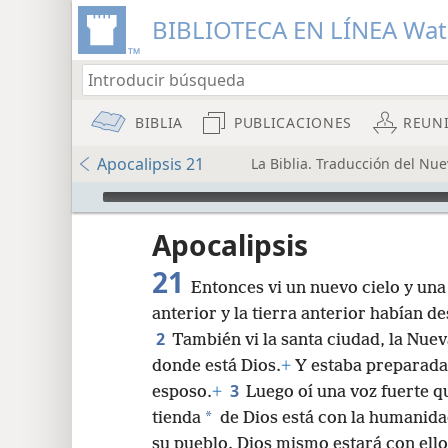
BIBLIOTECA EN LÍNEA Wa
BIBLIA
PUBLICACIONES
REUN
Apocalipsis 21
La Biblia. Traducción del Nu
Audio Player
Apocalipsis
21
Entonces vi un nuevo cielo y una
anterior y la tierra anterior habían d
2
También vi la santa ciudad, la Nuev
donde está Dios.
+
Y estaba preparada
8
3
esposo.
+
Luego oí una voz fuerte qu
*
tienda
de Dios está con la humanidad.
16
su pueblo. Dios mismo estará con ello