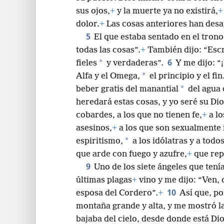
sus ojos,
+
y la muerte ya no existirá,
+
24
dolor.
+
Las cosas anteriores han desa
5
El que estaba sentado en el trono
todas las cosas”.
+
También dijo: “Escr
6
*
fieles
y verdaderas”.
Y me dijo: “
*
Alfa y el Omega,
el principio y el fin
*
beber gratis del manantial
del agua d
heredará estas cosas, y yo seré su Dios
cobardes, a los que no tienen fe,
+
a lo
asesinos,
+
a los que son sexualmente 
*
espiritismo,
a los idólatras y a todo
que arde con fuego y azufre,
+
que rep
9
Uno de los siete ángeles que tenía
últimas plagas
+
vino y me dijo: “Ven, q
10
esposa del Cordero”.
+
Así que, po
montaña grande y alta, y me mostró l
bajaba del cielo, desde donde está Dio