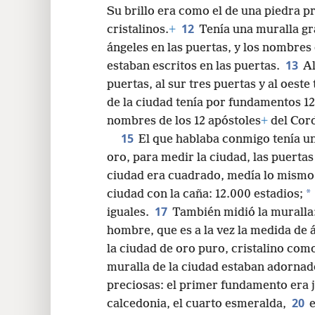
Su brillo era como el de una piedra p
12
cristalinos.
+
Tenía una muralla gra
ángeles en las puertas, y los nombres d
13
estaban escritos en las puertas.
Al
puertas, al sur tres puertas y al oeste
de la ciudad tenía por fundamentos 12 
nombres de los 12 apóstoles
+
del Cor
15
El que hablaba conmigo tenía u
oro, para medir la ciudad, las puertas
ciudad era cuadrado, medía lo mismo 
*
ciudad con la caña: 12.000 estadios;
17
iguales.
También midió la muralla
hombre, que es a la vez la medida de 
la ciudad de oro puro, cristalino como
muralla de la ciudad estaban adornad
preciosas: el primer fundamento era j
20
calcedonia, el cuarto esmeralda,
e