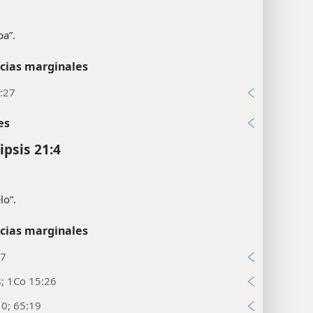
pa”.
cias marginales
:27
es
ipsis 21:4
lo”.
cias marginales
17
8; 1Co 15:26
10; 65:19