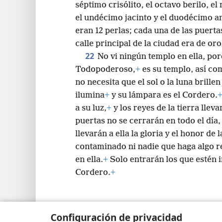
séptimo crisólito, el octavo berilo, e
el undécimo jacinto y el duodécimo a
eran 12 perlas; cada una de las puerta
calle principal de la ciudad era de or
22
No vi ningún templo en ella, po
Todopoderoso,
+
es su templo, así co
no necesita que el sol o la luna brillen
ilumina
+
y su lámpara es el Cordero.
a su luz,
+
y los reyes de la tierra lleva
puertas no se cerrarán en todo el día,
llevarán a ella la gloria y el honor de 
contaminado ni nadie que haga algo 
en ella.
+
Solo entrarán los que estén in
Cordero.
+
Configuración de privacidad