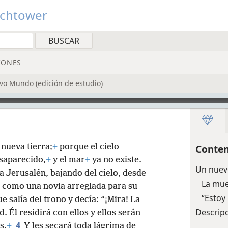
tchtower
IONES
evo Mundo (edición de estudio)
 nueva tierra;
+
porque el cielo
Conten
esaparecido,
+
y el mar
+
ya no existe.
Un nuevo
a Jerusalén, bajando del cielo, desde
La mue
 como una novia arreglada para su
“Estoy
e salía del trono y decía: “¡Mira! La
Descripc
 Él residirá con ellos y ellos serán
4
s.
+
Y les secará toda lágrima de