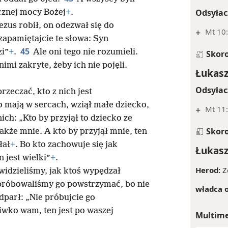
Odsyłac
znej mocy Bożej
+
.
zus robił, on odezwał się do
+
Mt 10:
zapamiętajcie te słowa: Syn
45
zi”
+
.
Ale oni tego nie rozumieli.
Skor
imi zakryte, żeby ich nie pojęli.
Łukasz
Odsyłac
rzeczać, kto z nich jest
o mają w sercach, wziął małe dziecko,
+
Mt 11:
nich: „Kto by przyjął to dziecko ze
Skor
akże mnie. A kto by przyjął mnie, ten
łał
+
. Bo kto zachowuje się jak
Łukasz
 jest wielki”
+
.
Herod:
Z
 widzieliśmy, jak ktoś wypędzał
 próbowaliśmy go powstrzymać, bo nie
władca 
dparł: „Nie próbujcie go
iwko wam, ten jest po waszej
Multim