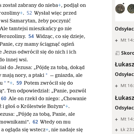
s został zabrany do nieba
+
, podjął on
52
erozolimy
+
.
Wysłał więc przed
o wsi Samarytan, żeby poczynić
Odsyłac
Ale tamtejsi mieszkańcy go nie
54
 Jerozolimy.
Widząc, co się dzieje,
+
Mt 14:
„Panie, czy mamy ściągnąć ogień
e Jezus odwrócił się do nich i ich
Skor
o innej wsi.
Łukasz
iał do Jezusa: „Pójdę za tobą, dokąd
Odsyłac
*
 mają nory, a ptaki
— gniazda, ale
59
*
mu
”
+
.
Potem zwrócił się do
+
Mt 16:
”. Ten odpowiedział: „Panie, pozwól
Łukasz
60
Ale on rzekł do niego: „Chowanie
dź i głoś o Królestwie Bożym”
+
.
Odsyłac
ezusa: „Pójdę za tobą, Panie, ale
+
Mt 14:
62
domownikami”.
Wtedy on mu
+
Łk 23:
 a ogląda się wstecz
+
, nie nadaje się