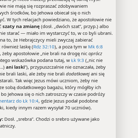
wie nie mają się rozpraszać zdobywaniem
ych środków, bo Jehowa obiecał się o nich
yć. W tych relacjach powiedziano, że apostołowie nie
ać
szaty na zmianę
(dosł. „dwóch szat”, przyp.) albo
 nie starać — miało im wystarczyć to, w co byli ubrani.
a to, że Hebrajczycy mieli zwyczaj zabierać
 również laskę (
Rdz 32:10
), a poza tym w
Mk 6:8
 żeby apostołowie „nie brali na drogę nic
oprócz
latego wskazówka podana tutaj, w
Łk 9:3
(„nic nie
...)
ani laski
”), przypuszczalnie nie oznaczała, żeby
ie brali laski, ale żeby nie brali
dodatkowej
ani się
 starali. Tak więc Jezus mówi uczniom, żeby nie
i ze sobą dodatkowego bagażu, który mógłby ich
 bo Jehowa się o nich zatroszczy w czasie podróży
entarz do Łk 10:4
, gdzie Jezus podał podobne
i, kiedy innym razem wysyłał 70 uczniów).
y:
Dosł. „srebra”. Chodzi o srebro używane jako
atniczy.