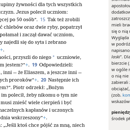
kupimy żywności dla tych wszystkich
apostoło
dodatkow
czyzn. Jezus polecił uczniom:
zatroszcz
15
ęcej po 50 osób”.
Tak też zrobili
mieli br
ęć chlebów oraz dwie ryby, popatrzył
się o nią
e połamał i zaczął dawać uczniom,
Wygląda n
 najedli się do syta i zebrano
w podróż
napisano,
+
.
laski
”. D
*
ości, przyszli do niego
uczniowie,
bierzcie (
19
im jestem?”
+
.
Odpowiedzieli:
w ogóle n
inni — że Eliaszem, a jeszcze inni —
o nią nie
20
nych proroków”
+
.
Następnie ich
zabieral
tem?”. Piotr odrzekł: „Bożym
obciążać,
(zob.
kom
im polecił, żeby nikomu o tym nie
wskazówk
musi znieść wiele cierpień i być
 naczelnych kapłanów i uczonych
pieniędz
o dnia wskrzeszony”
+
.
środek pł
 „Jeśli ktoś chce pójść za mną, niech