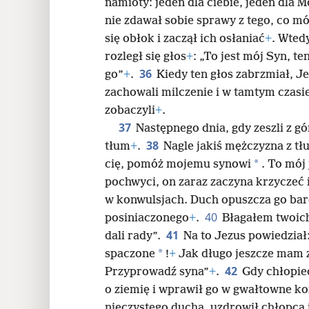
namioty: jeden dla ciebie, jeden dla M
nie zdawał sobie sprawy z tego, co m
się obłok i zaczął ich osłaniać
+
. Wtedy
rozległ się głos
+
: „To jest mój Syn, t
36
go”
+
.
Kiedy ten głos zabrzmiał, J
zachowali milczenie i w tamtym czasi
zobaczyli
+
.
37
Następnego dnia, gdy zeszli z g
38
tłum
+
.
Nagle jakiś mężczyzna z t
*
cię, pomóż mojemu synowi
. To mój
pochwyci, on zaraz zaczyna krzyczeć i 
w konwulsjach. Duch opuszcza go bard
40
posiniaczonego
+
.
Błagałem twoich
41
dali rady”.
Na to Jezus powiedział
*
spaczone
!
+
Jak długo jeszcze mam z
42
Przyprowadź syna”
+
.
Gdy chłopie
o ziemię i wprawił go w gwałtowne ko
nieczystego ducha, uzdrowił chłopca 