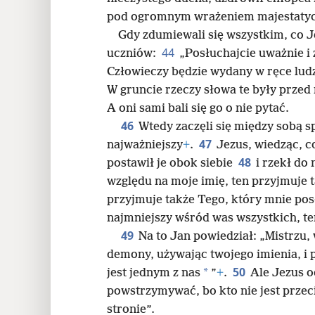
pod ogromnym wrażeniem majestatyc
Gdy zdumiewali się wszystkim, co Je
44
uczniów:
„Posłuchajcie uważnie i 
Człowieczy będzie wydany w ręce lud
W gruncie rzeczy słowa te były przed n
A oni sami bali się go o nie pytać.
46
Wtedy zaczęli się między sobą sp
47
najważniejszy
+
.
Jezus, wiedząc, c
48
postawił je obok siebie
i rzekł do 
względu na moje imię, ten przyjmuje t
przyjmuje także Tego, który mnie pos
najmniejszy wśród was wszystkich, ten
49
Na to Jan powiedział: „Mistrzu,
demony, używając twojego imienia, i
50
*
jest jednym z nas
”
+
.
Ale Jezus o
powstrzymywać, bo kto nie jest przec
stronie”.