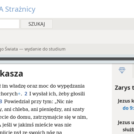
 Strażnicy
go Świata — wydanie do studium
ukasza
ł im władzę oraz moc do wypędzania
Zarys 
2
chorych
+
.
I wysłał ich, żeby głosili
Jezus k
3
Powiedział przy tym: „Nic nie
do 9
y, ani chleba, ani pieniędzy, ani szaty
cie do domu, zatrzymajcie się w nim,
Jezus 
 jeśli w jakimś mieście was nie
służb
nijcie pył ze swoich nóg na