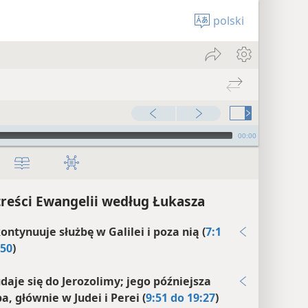
polski
00:00
treści Ewangelii według Łukasza
ontynuuje służbę w Galilei i poza nią (
7:1
:50
)
udaje się do Jerozolimy; jego późniejsza
a, głównie w Judei i Perei (
9:51 do 19:27
)