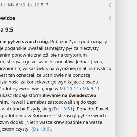
11; Mk 6:10; Łk 10:5, 7
owidze
a 9:5
jcie pył ze swoich nóg:
Pobożni Żydzi podróżujący
je pogańskie uważali tamtejszy pył za nieczysty,
anim ponownie znaleźli się na terytorium
, strząsali go ze swoich sandałów. Jednak Jezus,
uczniom tę wskazówkę, najwyraźniej miał na myśli co
est ten oznaczał, że uczniowie nie ponoszą
zialności za konsekwencje wynikające z osądu
Podobny zwrot występuje w
Mt 10:14
i
Mk 6:11
.
Łukasz dodają sformułowanie
na świadectwo
 nim
. Paweł i Barnabas zastosowali się do tego
 w Antiochii Pizydyjskiej (
Dz 13:51
). Ponadto Paweł
oś podobnego w Koryncie — strząsnął pył ze swoich
 czym dodał: „Niech wasza krew spadnie na wasze
 jestem czysty” (
Dz 18:6
).