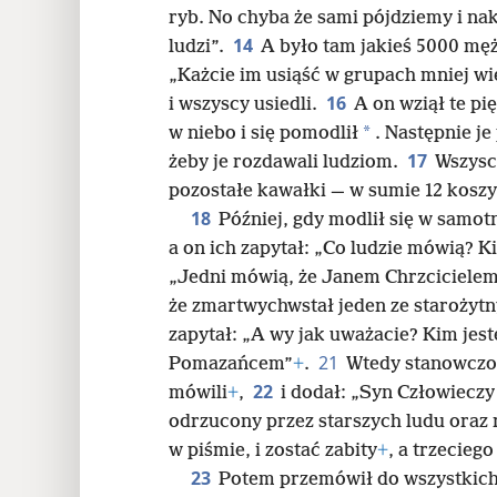
ryb. No chyba że sami pójdziemy i na
14
ludzi”.
A było tam jakieś 5000 męż
„Każcie im usiąść w grupach mniej wi
16
i wszyscy usiedli.
A on wziął te pi
*
w niebo i się pomodlił
. Następnie j
17
żeby je rozdawali ludziom.
Wszyscy
pozostałe kawałki — w sumie 12 koszy
18
Później, gdy modlił się w samotn
a on ich zapytał: „Co ludzie mówią? K
„Jedni mówią, że Janem Chrzcicielem, 
że zmartwychwstał jeden ze starożyt
zapytał: „A wy jak uważacie? Kim jes
21
Pomazańcem”
+
.
Wtedy stanowczo 
22
mówili
+
,
i dodał: „Syn Człowieczy 
odrzucony przez starszych ludu oraz
w piśmie, i zostać zabity
+
, a trzecieg
23
Potem przemówił do wszystkich: