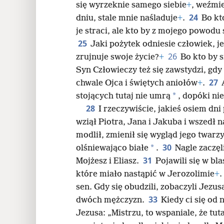
się wyrzeknie samego siebie
+
, weźmie
24
dniu, stale mnie naśladuje
+
.
Bo kt
je straci, ale kto by z mojego powodu s
25
Jaki pożytek odniesie człowiek, jeś
26
zrujnuje swoje życie?
+
Bo kto by s
Syn Człowieczy też się zawstydzi, gdy
27
chwale Ojca i świętych aniołów
+
.
*
stojących tutaj nie umrą
, dopóki ni
28
I rzeczywiście, jakieś osiem dn
wziął Piotra, Jana i Jakuba i wszedł n
modlił, zmienił się wygląd jego twarzy,
30
*
olśniewająco białe
.
Nagle zaczę
31
Mojżesz i Eliasz.
Pojawili się w bl
które miało nastąpić w Jerozolimie
+
.
sen. Gdy się obudzili, zobaczyli Jezu
33
dwóch mężczyzn.
Kiedy ci się od 
Jezusa: „Mistrzu, to wspaniale, że tu