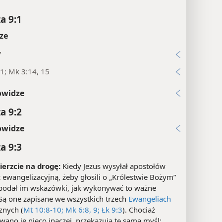
a 9:1
ze
7
1; Mk 3:14, 15
owidze
a 9:2
owidze
a 9:3
bierzcie na drogę:
Kiedy Jezus wysyłał apostołów
ewangelizacyjną, żeby głosili o „Królestwie Bożym”
 podał im wskazówki, jak wykonywać to ważne
 Są one zapisane we wszystkich trzech
Ewangeliach
znych (
Mt 10:8-10;
Mk 6:8, 9;
Łk 9:3
). Chociaż
ano je nieco inaczej, przekazują tę samą myśl: