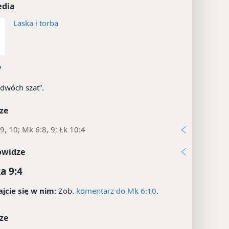
edia
Laska i torba
y
„dwóch szat”.
ze
9, 10; Mk 6:8, 9; Łk 10:4
owidze
a 9:4
jcie się w nim:
Zob.
komentarz do Mk 6:10
.
ze