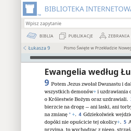
BIBLIOTEKA INTERNETOWA
BIBLIA
PUBLIKACJE
ZEBRANIA
Łukasza 9
Pismo Święte w Przekładzie Nowe
Audio Player
iata
Ewangelia według Ł
9
Potem Jezus zwołał Dwunastu i da
wszystkich demonów
+
i uzdrawiania 
o Królestwie Bożym oraz uzdrawiali.
bierzcie na drogę — ani laski, ani torb
8
4
*
na zmianę
+
.
Gdziekolwiek wejdzie
5
dopóki nie opuścicie tej okolicy
+
.
A
16
przyjmą, to wychodząc z niego, strząś