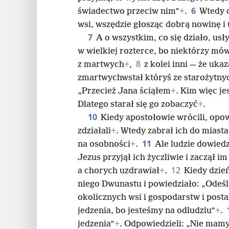
6
świadectwo przeciw nim”
+
.
Wtedy o
24
wsi, wszędzie głosząc dobrą nowinę i
7
A o wszystkim, co się działo, usł
32
w wielkiej rozterce, bo niektórzy mów
8
z martwych
+
,
z kolei inni — że ukaz
40
zmartwychwstał któryś ze starożytn
„Przecież Jana ściąłem
+
. Kim więc je
48
Dlatego starał się go zobaczyć
+
.
10
Kiedy apostołowie wrócili, opow
56
zdziałali
+
. Wtedy zabrał ich do miast
11
na osobności
+
.
Ale ludzie dowiedzi
Jezus przyjął ich życzliwie i zaczął 
12
a chorych uzdrawiał
+
.
Kiedy dzień
niego Dwunastu i powiedziało: „Odeśli
okolicznych wsi i gospodarstw i posta
jedzenia, bo jesteśmy na odludziu”
+
.
jedzenia”
+
. Odpowiedzieli: „Nie mamy