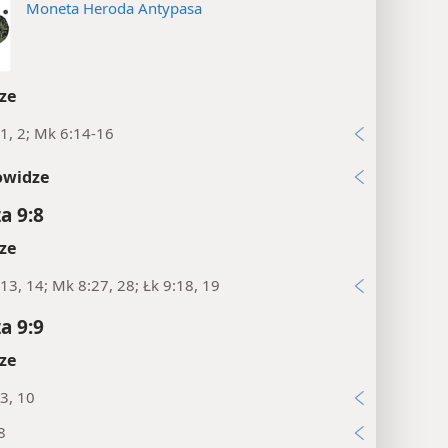
Moneta Heroda Antypasa
ze
1, 2; Mk 6:14-16
owidze
a 9:8
ze
13, 14; Mk 8:27, 28; Łk 9:18, 19
a 9:9
ze
3, 10
8