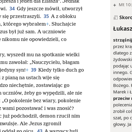
ojżesza i jeden dla Eliasza”. Jednak
+
Mt 10:
34
ówi.
Gdy jeszcze mówił, utworzył
35
 się przestraszyli.
A z obłoku
Skor
en, którego wybrałem
+
. Słuchajcie
Łukasz
ezus był już sam. A uczniowie
strząśni
e nikomu nie opowiedzieli, co
przez kra
dlatego z
óry, wyszedł mu na spotkanie wielki
żydowskim
łumu zawołał: „Nauczycielu, błagam
podając 
39
 jedyny syn!
+
Kiedy tylko duch go
innego. G
z pianą na ustach wije się
odpowied
Bożego. 
zo niechętnie, zostawiając go
Marek i 
 uczniów, żeby go wypędzili, ale nie
przeciw
: „O pokolenie bez wiary, pokolenie
polecenia
 wami pozostawać i was znosić?
zrobił c
c już podchodził, demon rzucił nim
szat, po
głowy. Ja
nwulsje. Ale Jezus zgromił
43
i oddał go ojcu.
A wszyscy byli