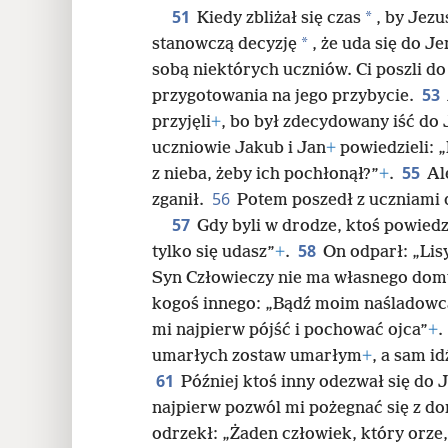
51
*
Kiedy zbliżał się czas
, by Jezu
*
stanowczą decyzję
, że uda się do J
sobą niektórych uczniów. Ci poszli d
53
przygotowania na jego przybycie.
przyjęli
+
, bo był zdecydowany iść do
uczniowie Jakub i Jan
+
powiedzieli: 
55
z nieba, żeby ich pochłonął?”
+
.
Al
56
zganił.
Potem poszedł z uczniami d
57
Gdy byli w drodze, ktoś powiedz
58
tylko się udasz”
+
.
On odparł: „Lisy
Syn Człowieczy nie ma własnego do
kogoś innego: „Bądź moim naśladowcą
mi najpierw pójść i pochować ojca”
+
.
umarłych zostaw umarłym
+
, a sam i
61
Później ktoś inny odezwał się do J
najpierw pozwól mi pożegnać się z 
odrzekł: „Żaden człowiek, który orze,