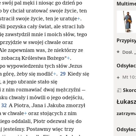
 swój pal męki i niosąc go dzień po
Multim
o by chciał uratować swoje życie, ten
tracił swoje życie, ten je uratuje
+
.
li pozyska cały świat, ale straci lub
ię zawstydził mnie i moich słów, tego
Przypis
 przyjdzie w swojej chwale oraz
Ale zapewniam was, że niektórzy ze
*
Dosł. 
e zobaczą Królestwa Bożego”
+
.
Odsyłac
i po wypowiedzeniu tych słów Jezus
29
a górę, żeby się modlić
+
.
Kiedy się
+
Mt 10:
 a jego ubranie stało się
Skor
li z nim rozmawiać dwaj mężczyźni —
asku chwały i mówili o jego odejściu,
Łukasz
32
A Piotra, Jana i Jakuba zmorzył
zatrzyma
sa w chwale
+
oraz stojących z nim
niego oddalali, Piotr odezwał się do
Odsyłac
taj jesteśmy. Postawmy więc trzy