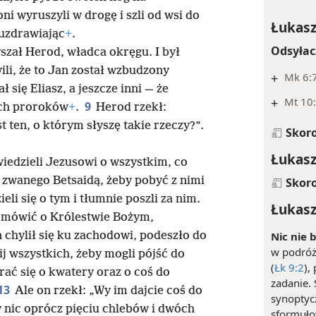
ni wyruszyli w drogę i szli od wsi do
Łukasz
 uzdrawiając
+
.
Odsyłac
yszał Herod, władca okręgu. I był
ili, że to Jan został wzbudzony
+
Mk 6:
ał się Eliasz, a jeszcze inni — że
+
Mt 10:
9
ych proroków
+
.
Herod rzekł:
st ten, o którym słyszę takie rzeczy?”.
Skor
Łukasz
iedzieli Jezusowi o wszystkim, co
a zwanego Betsaidą, żeby pobyć z nimi
Skor
eli się o tym i tłumnie poszli za nim.
Łukasz
im mówić o Królestwie Bożym,
Nic nie 
 chylił się ku zachodowi, podeszło do
w podróż 
j wszystkich, żeby mogli pójść do
(
Łk 9:2
),
rać się o kwatery oraz o coś do
zadanie.
13
Ale on rzekł: „Wy im dajcie coś do
synoptyc
 nic oprócz pięciu chlebów i dwóch
sformułow